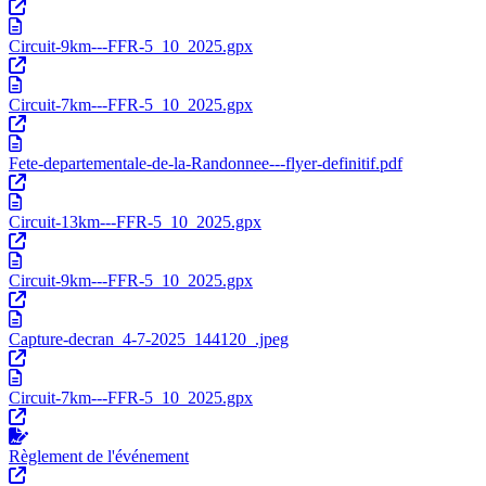
Circuit-9km---FFR-5_10_2025.gpx
Circuit-7km---FFR-5_10_2025.gpx
Fete-departementale-de-la-Randonnee---flyer-definitif.pdf
Circuit-13km---FFR-5_10_2025.gpx
Circuit-9km---FFR-5_10_2025.gpx
Capture-decran_4-7-2025_144120_.jpeg
Circuit-7km---FFR-5_10_2025.gpx
Règlement de l'événement