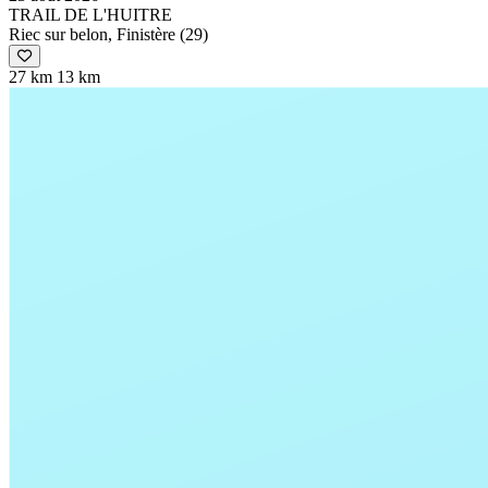
TRAIL DE L'HUITRE
Riec sur belon, Finistère (29)
27 km
13 km