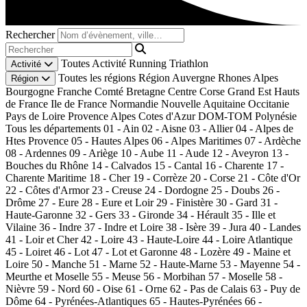
Rechercher
Toutes
Activité
Running
Triathlon
Activité
Toutes les régions
Région
Auvergne Rhones Alpes
Région
Bourgogne Franche Comté
Bretagne
Centre
Corse
Grand Est
Hauts
de France
Ile de France
Normandie
Nouvelle Aquitaine
Occitanie
Pays de Loire
Provence Alpes Cotes d'Azur
DOM-TOM
Polynésie
Tous les départements
01 - Ain
02 - Aisne
03 - Allier
04 - Alpes de
Htes Provence
05 - Hautes Alpes
06 - Alpes Maritimes
07 - Ardèche
08 - Ardennes
09 - Ariège
10 - Aube
11 - Aude
12 - Aveyron
13 -
Bouches du Rhône
14 - Calvados
15 - Cantal
16 - Charente
17 -
Charente Maritime
18 - Cher
19 - Corrèze
20 - Corse
21 - Côte d'Or
22 - Côtes d'Armor
23 - Creuse
24 - Dordogne
25 - Doubs
26 -
Drôme
27 - Eure
28 - Eure et Loir
29 - Finistère
30 - Gard
31 -
Haute-Garonne
32 - Gers
33 - Gironde
34 - Hérault
35 - Ille et
Vilaine
36 - Indre
37 - Indre et Loire
38 - Isère
39 - Jura
40 - Landes
41 - Loir et Cher
42 - Loire
43 - Haute-Loire
44 - Loire Atlantique
45 - Loiret
46 - Lot
47 - Lot et Garonne
48 - Lozère
49 - Maine et
Loire
50 - Manche
51 - Marne
52 - Haute-Marne
53 - Mayenne
54 -
Meurthe et Moselle
55 - Meuse
56 - Morbihan
57 - Moselle
58 -
Nièvre
59 - Nord
60 - Oise
61 - Orne
62 - Pas de Calais
63 - Puy de
Dôme
64 - Pyrénées-Atlantiques
65 - Hautes-Pyrénées
66 -