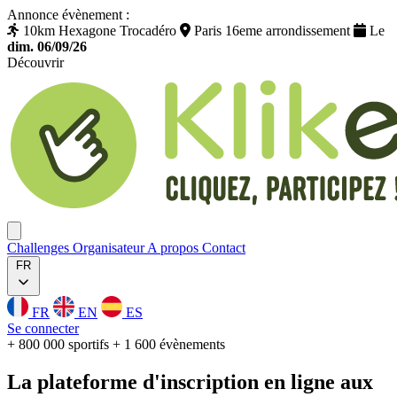
Annonce évènement :
10km Hexagone Trocadéro
Paris 16eme arrondissement
Le
dim. 06/09/26
Découvrir
Klikego
Ouvrir menu
Challenges
Organisateur
A propos
Contact
FR
FR
EN
ES
Se connecter
+ 800 000 sportifs
+ 1 600 évènements
La plateforme
d'inscription
en ligne aux