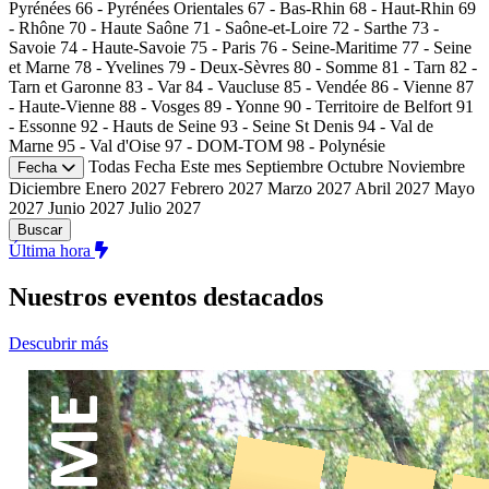
Pyrénées
66 - Pyrénées Orientales
67 - Bas-Rhin
68 - Haut-Rhin
69
- Rhône
70 - Haute Saône
71 - Saône-et-Loire
72 - Sarthe
73 -
Savoie
74 - Haute-Savoie
75 - Paris
76 - Seine-Maritime
77 - Seine
et Marne
78 - Yvelines
79 - Deux-Sèvres
80 - Somme
81 - Tarn
82 -
Tarn et Garonne
83 - Var
84 - Vaucluse
85 - Vendée
86 - Vienne
87
- Haute-Vienne
88 - Vosges
89 - Yonne
90 - Territoire de Belfort
91
- Essonne
92 - Hauts de Seine
93 - Seine St Denis
94 - Val de
Marne
95 - Val d'Oise
97 - DOM-TOM
98 - Polynésie
Todas
Fecha
Este mes
Septiembre
Octubre
Noviembre
Fecha
Diciembre
Enero 2027
Febrero 2027
Marzo 2027
Abril 2027
Mayo
2027
Junio 2027
Julio 2027
Buscar
Última hora
Nuestros eventos
destacados
Descubrir más