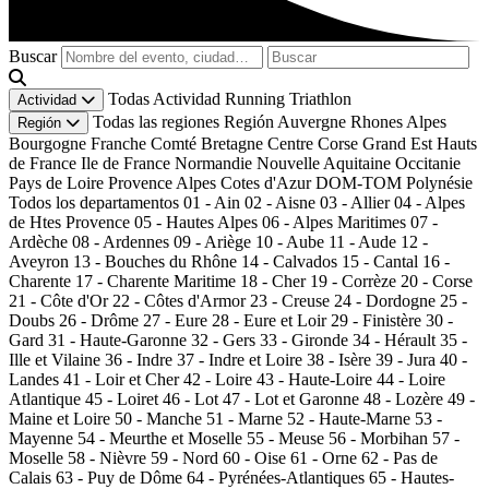
Buscar
Todas
Actividad
Running
Triathlon
Actividad
Todas las regiones
Región
Auvergne Rhones Alpes
Región
Bourgogne Franche Comté
Bretagne
Centre
Corse
Grand Est
Hauts
de France
Ile de France
Normandie
Nouvelle Aquitaine
Occitanie
Pays de Loire
Provence Alpes Cotes d'Azur
DOM-TOM
Polynésie
Todos los departamentos
01 - Ain
02 - Aisne
03 - Allier
04 - Alpes
de Htes Provence
05 - Hautes Alpes
06 - Alpes Maritimes
07 -
Ardèche
08 - Ardennes
09 - Ariège
10 - Aube
11 - Aude
12 -
Aveyron
13 - Bouches du Rhône
14 - Calvados
15 - Cantal
16 -
Charente
17 - Charente Maritime
18 - Cher
19 - Corrèze
20 - Corse
21 - Côte d'Or
22 - Côtes d'Armor
23 - Creuse
24 - Dordogne
25 -
Doubs
26 - Drôme
27 - Eure
28 - Eure et Loir
29 - Finistère
30 -
Gard
31 - Haute-Garonne
32 - Gers
33 - Gironde
34 - Hérault
35 -
Ille et Vilaine
36 - Indre
37 - Indre et Loire
38 - Isère
39 - Jura
40 -
Landes
41 - Loir et Cher
42 - Loire
43 - Haute-Loire
44 - Loire
Atlantique
45 - Loiret
46 - Lot
47 - Lot et Garonne
48 - Lozère
49 -
Maine et Loire
50 - Manche
51 - Marne
52 - Haute-Marne
53 -
Mayenne
54 - Meurthe et Moselle
55 - Meuse
56 - Morbihan
57 -
Moselle
58 - Nièvre
59 - Nord
60 - Oise
61 - Orne
62 - Pas de
Calais
63 - Puy de Dôme
64 - Pyrénées-Atlantiques
65 - Hautes-