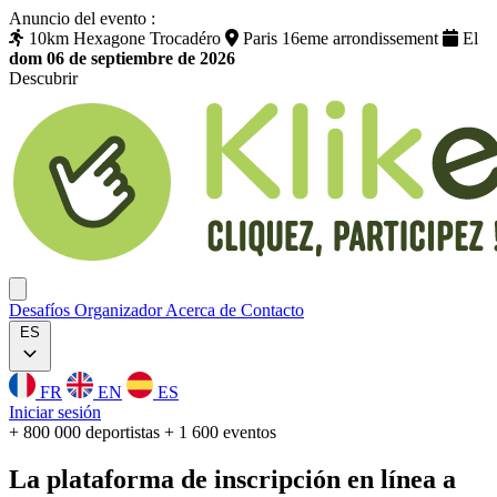
Anuncio del evento :
10km Hexagone Trocadéro
Paris 16eme arrondissement
El
dom 06 de septiembre de 2026
Descubrir
Klikego
Ouvrir menu
Desafíos
Organizador
Acerca de
Contacto
ES
FR
EN
ES
Iniciar sesión
+ 800 000 deportistas
+ 1 600 eventos
La plataforma
de inscripción
en línea a