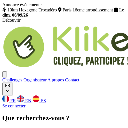
Annonce évènement :
10km Hexagone Trocadéro
Paris 16eme arrondissement
Le
dim. 06/09/26
Découvrir
Klikego
Ouvrir menu
Challenges
Organisateur
A propos
Contact
FR
FR
EN
ES
Se connecter
Que
recherchez
-vous ?