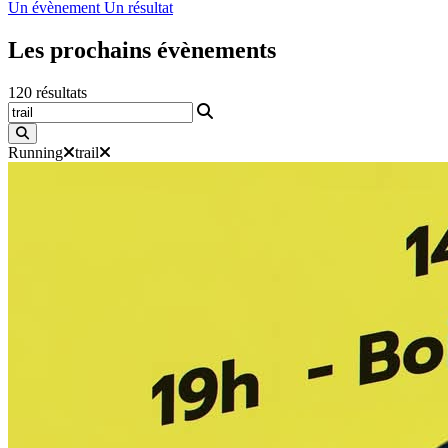
Un évènement
Un résultat
Les prochains
évènements
120
résultats
Nom d’évènement, ville…
Running
trail