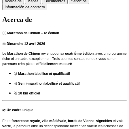
Acerca de
Mapas
Documentos
Servicios
Información de contacto
Acerca de
🏃‍♂️
Marathon de Chinon – 4ᵉ édition
📅
Dimanche 12 avril 2026
Le
Marathon de Chinon
revient pour sa
quatrième édition
, avec un programme
riche et un cadre exceptionnel ! Trois courses sont au rendez-vous sur un
parcours très plat
et
officiellement mesuré
:
🥇
Marathon labellisé et qualificatif
🥈
Semi-marathon labellisé et qualificatif
🥉
10 km officiel
🌿
Un cadre unique
Entre
forteresse royale
,
ville médiévale
,
bords de Vienne
,
vignobles
et
voie
verte
, le parcours offre un décor splendide mettant en valeur les richesses de