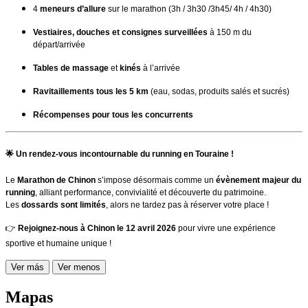
4
meneurs d’allure
sur le marathon (3h / 3h30 /3h45/ 4h / 4h30)
Vestiaires, douches et consignes surveillées
à 150 m du
départ/arrivée
Tables de massage
et
kinés
à l’arrivée
Ravitaillements tous les 5 km
(eau, sodas, produits salés et sucrés)
Récompenses pour tous les concurrents
🌟
Un rendez-vous incontournable du running en Touraine !
Le
Marathon de Chinon
s’impose désormais comme un
évènement majeur du
running
, alliant performance, convivialité et découverte du patrimoine.
Les
dossards sont limités
, alors ne tardez pas à réserver votre place !
👉
Rejoignez-nous à Chinon le 12 avril 2026
pour vivre une expérience
sportive et humaine unique !
Ver más
Ver menos
Mapas