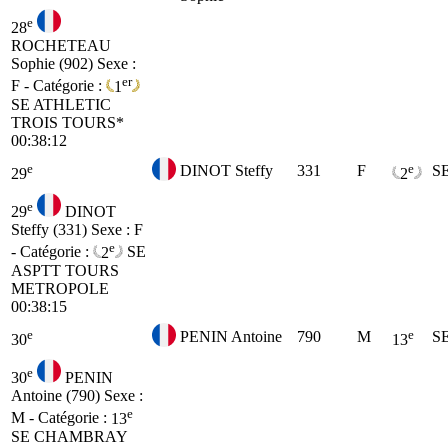
e
28
ROCHETEAU
Sophie (902)
Sexe :
er
F - Catégorie :
1
SE
ATHLETIC
TROIS TOURS*
00:38:12
e
e
DINOT Steffy
331
F
S
29
2
e
29
DINOT
Steffy (331)
Sexe : F
e
- Catégorie :
2
SE
ASPTT TOURS
METROPOLE
00:38:15
e
e
PENIN Antoine
790
M
S
30
13
e
30
PENIN
Antoine (790)
Sexe :
e
M - Catégorie :
13
SE
CHAMBRAY