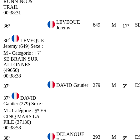
RUNNING &
TRAIL
00:38:31
LEVEQUE
e
e
649
M
S
36
17
Jeremy
e
36
LEVEQUE
Jeremy (649)
Sexe :
e
M - Catégorie :
17
SE
BRAIN SUR
ALLONNES
(49650)
00:38:38
e
e
DAVID Gautier
279
M
E
37
5
e
37
DAVID
Gautier (279)
Sexe :
e
M - Catégorie :
5
ES
CINQ MARS LA
PILE (37130)
00:38:58
DELANOUE
e
e
293
M
E
38
6
Enzo