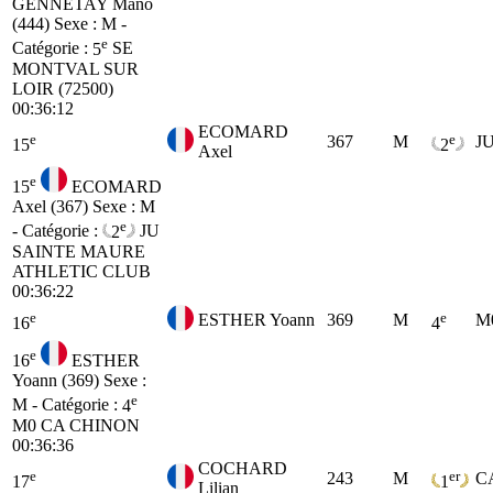
GENNETAY Mano
(444)
Sexe : M -
e
Catégorie :
5
SE
MONTVAL SUR
LOIR (72500)
00:36:12
ECOMARD
e
e
367
M
J
15
2
Axel
e
15
ECOMARD
Axel (367)
Sexe : M
e
- Catégorie :
2
JU
SAINTE MAURE
ATHLETIC CLUB
00:36:22
e
e
ESTHER Yoann
369
M
M
16
4
e
16
ESTHER
Yoann (369)
Sexe :
e
M - Catégorie :
4
M0
CA CHINON
00:36:36
COCHARD
e
er
243
M
C
17
1
Lilian