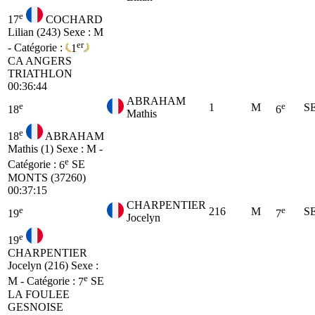
e
17
COCHARD
Lilian (243)
Sexe : M
er
- Catégorie :
1
CA
ANGERS
TRIATHLON
00:36:44
ABRAHAM
e
e
1
M
S
18
6
Mathis
e
18
ABRAHAM
Mathis (1)
Sexe : M -
e
Catégorie :
6
SE
MONTS (37260)
00:37:15
CHARPENTIER
e
e
216
M
S
19
7
Jocelyn
e
19
CHARPENTIER
Jocelyn (216)
Sexe :
e
M - Catégorie :
7
SE
LA FOULEE
GESNOISE