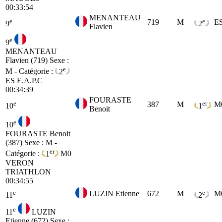
00:33:54
MENANTEAU
e
e
719
M
E
9
2
Flavien
e
9
MENANTEAU
Flavien (719)
Sexe :
e
M - Catégorie :
2
ES
E.A.P.C
00:34:39
FOURASTE
e
er
387
M
M
10
1
Benoit
e
10
FOURASTE Benoit
(387)
Sexe : M -
er
Catégorie :
1
M0
VERON
TRIATHLON
00:34:55
e
e
LUZIN Etienne
672
M
M
11
2
e
11
LUZIN
Etienne (672)
Sexe :