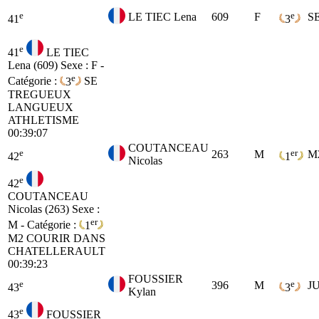
e
e
LE TIEC Lena
609
F
S
41
3
e
41
LE TIEC
Lena (609)
Sexe : F -
e
Catégorie :
3
SE
TREGUEUX
LANGUEUX
ATHLETISME
00:39:07
COUTANCEAU
e
er
263
M
M
42
1
Nicolas
e
42
COUTANCEAU
Nicolas (263)
Sexe :
er
M - Catégorie :
1
M2
COURIR DANS
CHATELLERAULT
00:39:23
FOUSSIER
e
e
396
M
J
43
3
Kylan
e
43
FOUSSIER