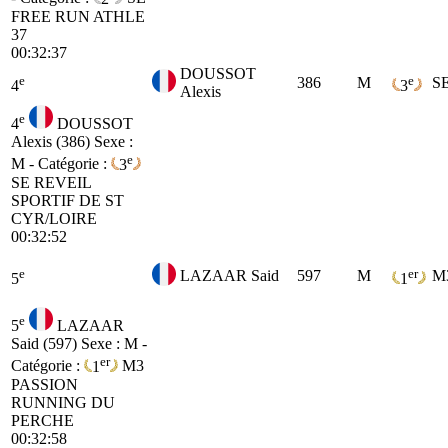
FREE RUN ATHLE
37
00:32:37
DOUSSOT
e
e
386
M
S
4
3
Alexis
e
4
DOUSSOT
Alexis (386)
Sexe :
e
M - Catégorie :
3
SE
REVEIL
SPORTIF DE ST
CYR/LOIRE
00:32:52
e
er
LAZAAR Said
597
M
M
5
1
e
5
LAZAAR
Said (597)
Sexe : M -
er
Catégorie :
1
M3
PASSION
RUNNING DU
PERCHE
00:32:58