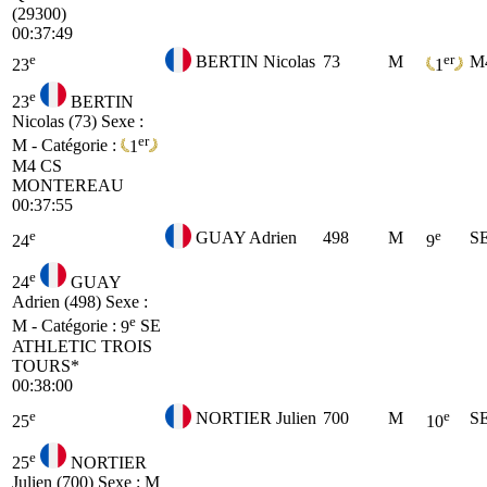
(29300)
00:37:49
e
er
BERTIN Nicolas
73
M
M
23
1
e
23
BERTIN
Nicolas (73)
Sexe :
er
M - Catégorie :
1
M4
CS
MONTEREAU
00:37:55
e
e
GUAY Adrien
498
M
S
24
9
e
24
GUAY
Adrien (498)
Sexe :
e
M - Catégorie :
9
SE
ATHLETIC TROIS
TOURS*
00:38:00
e
e
NORTIER Julien
700
M
S
25
10
e
25
NORTIER
Julien (700)
Sexe : M