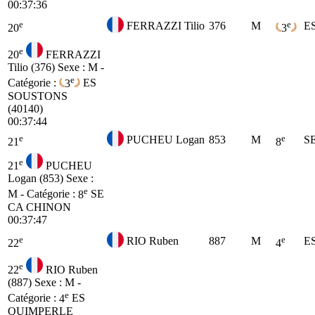
00:37:36
e
e
FERRAZZI Tilio
376
M
E
20
3
e
20
FERRAZZI
Tilio (376)
Sexe : M -
e
Catégorie :
3
ES
SOUSTONS
(40140)
00:37:44
e
e
PUCHEU Logan
853
M
S
21
8
e
21
PUCHEU
Logan (853)
Sexe :
e
M - Catégorie :
8
SE
CA CHINON
00:37:47
e
e
RIO Ruben
887
M
E
22
4
e
22
RIO Ruben
(887)
Sexe : M -
e
Catégorie :
4
ES
QUIMPERLE