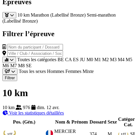
Épreuves
10 km
Marathon (Labellisé Bronze)
Semi-marathon
(Labellisé Bronze)
Filtrer l’épreuve
Nom du participant / Dossard
Ville / Club / Association / Société
Toutes les catégories
BE
CA
ES
JU
M0
M1
M2
M3
M4
M5
M6
M7
M8
SE
Tous les sexes
Hommes
Femmes
Mixte
Filtrer
10 km
10 km
976
dim. 12 avr.
Voir les statistiques détaillées
Catégor
Pos. (Gén.)
Nom & Prénom
Dossard
Sexe
Cat.
MERCIER
er
er
374
M
S
1
1