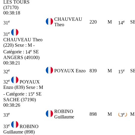
LES TOURS
(37170)
00:38:18
CHAUVEAU
e
e
220
M
S
31
14
Theo
e
31
CHAUVEAU Theo
(220)
Sexe : M -
e
Catégorie :
14
SE
ANGERS (49100)
00:38:21
e
e
POYAUX Enzo
839
M
S
32
15
e
32
POYAUX
Enzo (839)
Sexe : M
e
- Catégorie :
15
SE
SACHE (37190)
00:38:26
ROBINO
e
e
898
M
M
33
3
Guillaume
e
33
ROBINO
Guillaume (898)