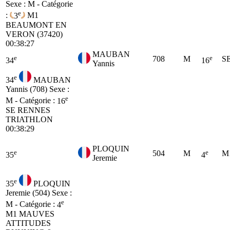
Sexe : M - Catégorie
e
:
3
M1
BEAUMONT EN
VERON (37420)
00:38:27
MAUBAN
e
e
708
M
S
34
16
Yannis
e
34
MAUBAN
Yannis (708)
Sexe :
e
M - Catégorie :
16
SE
RENNES
TRIATHLON
00:38:29
PLOQUIN
e
e
504
M
M
35
4
Jeremie
e
35
PLOQUIN
Jeremie (504)
Sexe :
e
M - Catégorie :
4
M1
MAUVES
ATTITUDES