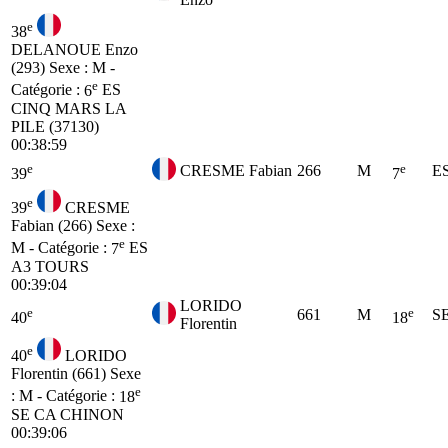
e
38
DELANOUE Enzo
(293)
Sexe : M -
e
Catégorie :
6
ES
CINQ MARS LA
PILE (37130)
00:38:59
e
e
CRESME Fabian
266
M
E
39
7
e
39
CRESME
Fabian (266)
Sexe :
e
M - Catégorie :
7
ES
A3 TOURS
00:39:04
LORIDO
e
e
661
M
S
40
18
Florentin
e
40
LORIDO
Florentin (661)
Sexe
e
: M - Catégorie :
18
SE
CA CHINON
00:39:06