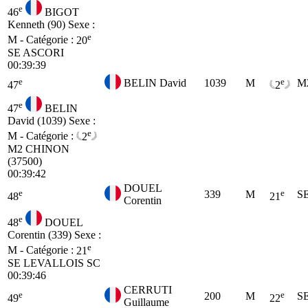
e
46
BIGOT
Kenneth (90)
Sexe :
e
M - Catégorie :
20
SE
ASCORI
00:39:39
e
e
BELIN David
1039
M
M
47
2
e
47
BELIN
David (1039)
Sexe :
e
M - Catégorie :
2
M2
CHINON
(37500)
00:39:42
DOUEL
e
e
339
M
S
48
21
Corentin
e
48
DOUEL
Corentin (339)
Sexe :
e
M - Catégorie :
21
SE
LEVALLOIS SC
00:39:46
CERRUTI
e
e
200
M
S
49
22
Guillaume