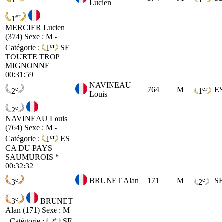
Lucien
er
1
MERCIER Lucien
(374)
Sexe : M -
er
Catégorie :
1
SE
TOURTE TROP
MIGNONNE
00:31:59
NAVINEAU
e
er
764
M
E
2
1
Louis
e
2
NAVINEAU Louis
(764)
Sexe : M -
er
Catégorie :
1
ES
CA DU PAYS
SAUMUROIS *
00:32:32
e
e
BRUNET Alan
171
M
S
3
2
e
3
BRUNET
Alan (171)
Sexe : M
e
- Catégorie :
2
SE