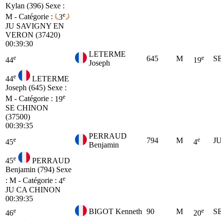
Kylan (396)
Sexe :
e
M - Catégorie :
3
JU
SAVIGNY EN
VERON (37420)
00:39:30
LETERME
e
e
645
M
S
44
19
Joseph
e
44
LETERME
Joseph (645)
Sexe :
e
M - Catégorie :
19
SE
CHINON
(37500)
00:39:35
PERRAUD
e
e
794
M
J
45
4
Benjamin
e
45
PERRAUD
Benjamin (794)
Sexe
e
: M - Catégorie :
4
JU
CA CHINON
00:39:35
e
e
BIGOT Kenneth
90
M
S
46
20