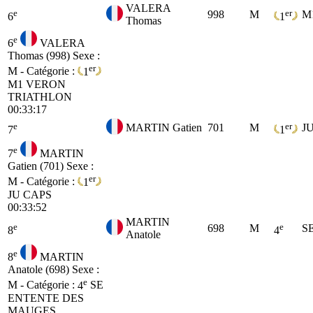
VALERA
e
er
998
M
M
6
1
Thomas
e
6
VALERA
Thomas (998)
Sexe :
er
M - Catégorie :
1
M1
VERON
TRIATHLON
00:33:17
e
er
MARTIN Gatien
701
M
J
7
1
e
7
MARTIN
Gatien (701)
Sexe :
er
M - Catégorie :
1
JU
CAPS
00:33:52
MARTIN
e
e
698
M
S
8
4
Anatole
e
8
MARTIN
Anatole (698)
Sexe :
e
M - Catégorie :
4
SE
ENTENTE DES
MAUGES