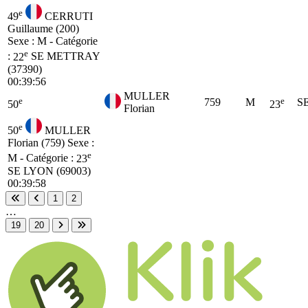
e
49
CERRUTI
Guillaume (200)
Sexe : M - Catégorie
e
:
22
SE
METTRAY
(37390)
00:39:56
MULLER
e
e
759
M
S
50
23
Florian
e
50
MULLER
Florian (759)
Sexe :
e
M - Catégorie :
23
SE
LYON (69003)
00:39:58
1
2
Première page
Page précédente
…
19
20
Page suivante
Dernière page