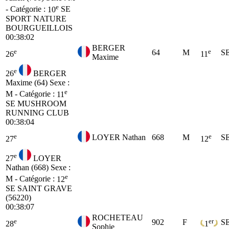
e
- Catégorie :
10
SE
SPORT NATURE
BOURGUEILLOIS
00:38:02
BERGER
e
e
64
M
S
26
11
Maxime
e
26
BERGER
Maxime (64)
Sexe :
e
M - Catégorie :
11
SE
MUSHROOM
RUNNING CLUB
00:38:04
e
e
LOYER Nathan
668
M
S
27
12
e
27
LOYER
Nathan (668)
Sexe :
e
M - Catégorie :
12
SE
SAINT GRAVE
(56220)
00:38:07
ROCHETEAU
e
er
902
F
S
28
1
Sophie