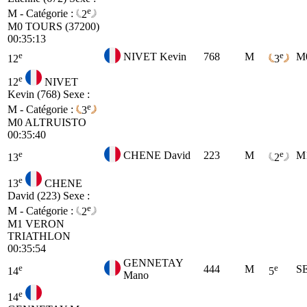
e
M - Catégorie :
2
M0
TOURS (37200)
00:35:13
e
e
NIVET Kevin
768
M
M
12
3
e
12
NIVET
Kevin (768)
Sexe :
e
M - Catégorie :
3
M0
ALTRUISTO
00:35:40
e
e
CHENE David
223
M
M
13
2
e
13
CHENE
David (223)
Sexe :
e
M - Catégorie :
2
M1
VERON
TRIATHLON
00:35:54
GENNETAY
e
e
444
M
S
14
5
Mano
e
14