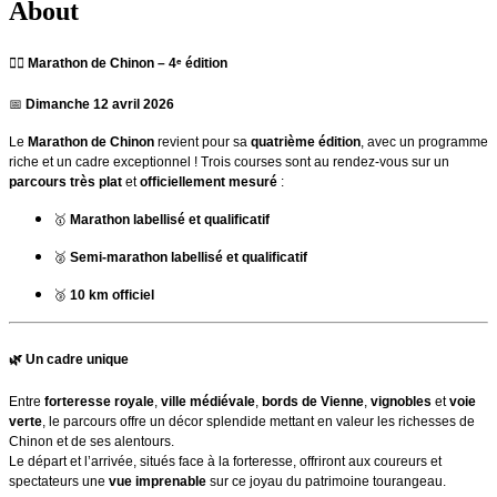
About
🏃‍♂️
Marathon de Chinon – 4ᵉ édition
📅
Dimanche 12 avril 2026
Le
Marathon de Chinon
revient pour sa
quatrième édition
, avec un programme
riche et un cadre exceptionnel ! Trois courses sont au rendez-vous sur un
parcours très plat
et
officiellement mesuré
:
🥇
Marathon labellisé et qualificatif
🥈
Semi-marathon labellisé et qualificatif
🥉
10 km officiel
🌿
Un cadre unique
Entre
forteresse royale
,
ville médiévale
,
bords de Vienne
,
vignobles
et
voie
verte
, le parcours offre un décor splendide mettant en valeur les richesses de
Chinon et de ses alentours.
Le départ et l’arrivée, situés face à la forteresse, offriront aux coureurs et
spectateurs une
vue imprenable
sur ce joyau du patrimoine tourangeau.