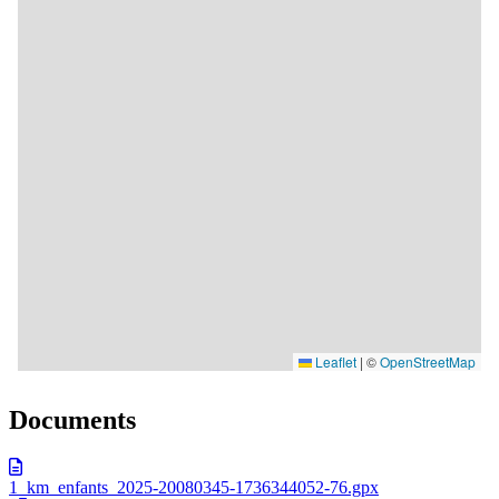
Documents
1_km_enfants_2025-20080345-1736344052-76.gpx