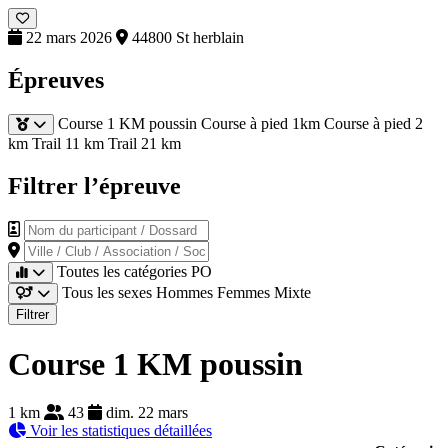
22 mars 2026
44800 St herblain
Épreuves
Course 1 KM poussin
Course à pied 1km
Course à pied 2
km
Trail 11 km
Trail 21 km
Filtrer l’épreuve
Nom du participant / Dossard
Ville / Club / Association / Société
Toutes les catégories
PO
Tous les sexes
Hommes
Femmes
Mixte
Filtrer
Course 1 KM poussin
1 km
43
dim. 22 mars
Voir les statistiques détaillées