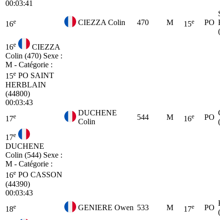
00:03:41
e
e
CIEZZA Colin
470
M
PO
16
15
e
16
CIEZZA
Colin (470)
Sexe :
M - Catégorie :
e
15
PO
SAINT
HERBLAIN
(44800)
00:03:43
DUCHENE
e
e
544
M
PO
17
16
Colin
e
17
DUCHENE
Colin (544)
Sexe :
M - Catégorie :
e
16
PO
CASSON
(44390)
00:03:43
e
e
GENIERE Owen
533
M
PO
18
17