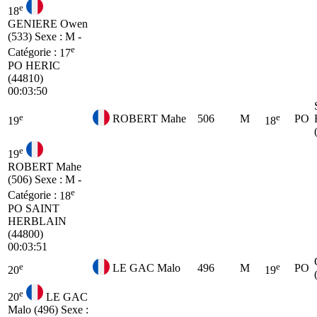
e
18
GENIERE Owen
(533)
Sexe : M -
e
Catégorie :
17
PO
HERIC
(44810)
00:03:50
e
e
ROBERT Mahe
506
M
PO
19
18
e
19
ROBERT Mahe
(506)
Sexe : M -
e
Catégorie :
18
PO
SAINT
HERBLAIN
(44800)
00:03:51
e
e
LE GAC Malo
496
M
PO
20
19
e
20
LE GAC
Malo (496)
Sexe :