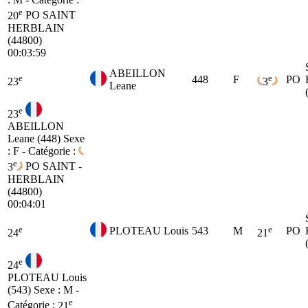
e
20
PO
SAINT
HERBLAIN
(44800)
00:03:59
ABEILLON
e
e
448
F
PO
23
3
Leane
e
23
ABEILLON
Leane (448)
Sexe
: F - Catégorie :
e
3
PO
SAINT -
HERBLAIN
(44800)
00:04:01
e
e
PLOTEAU Louis
543
M
PO
24
21
e
24
PLOTEAU Louis
(543)
Sexe : M -
e
Catégorie :
21