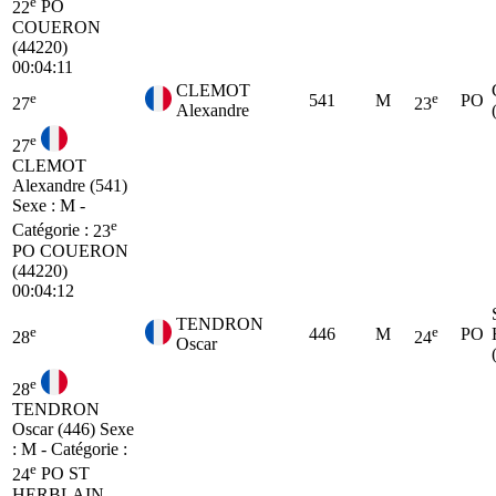
e
22
PO
COUERON
(44220)
00:04:11
CLEMOT
e
e
541
M
PO
27
23
Alexandre
e
27
CLEMOT
Alexandre (541)
Sexe : M -
e
Catégorie :
23
PO
COUERON
(44220)
00:04:12
TENDRON
e
e
446
M
PO
28
24
Oscar
e
28
TENDRON
Oscar (446)
Sexe
: M - Catégorie :
e
24
PO
ST
HERBLAIN