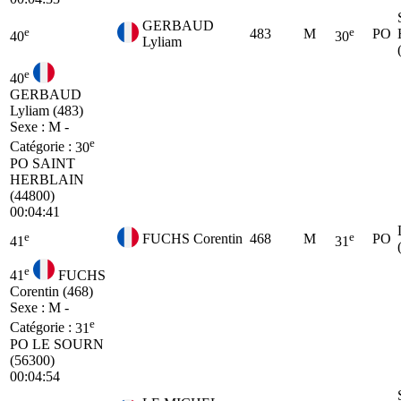
GERBAUD
e
e
483
M
PO
40
30
Lyliam
e
40
GERBAUD
Lyliam (483)
Sexe : M -
e
Catégorie :
30
PO
SAINT
HERBLAIN
(44800)
00:04:41
e
e
FUCHS Corentin
468
M
PO
41
31
e
41
FUCHS
Corentin (468)
Sexe : M -
e
Catégorie :
31
PO
LE SOURN
(56300)
00:04:54