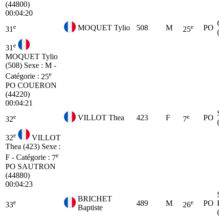
(44800)
00:04:20
e
e
MOQUET Tylio
508
M
PO
31
25
e
31
MOQUET Tylio
(508)
Sexe : M -
e
Catégorie :
25
PO
COUERON
(44220)
00:04:21
e
e
VILLOT Thea
423
F
PO
32
7
e
32
VILLOT
Thea (423)
Sexe :
e
F - Catégorie :
7
PO
SAUTRON
(44880)
00:04:23
BRICHET
e
e
489
M
PO
33
26
Baptiste