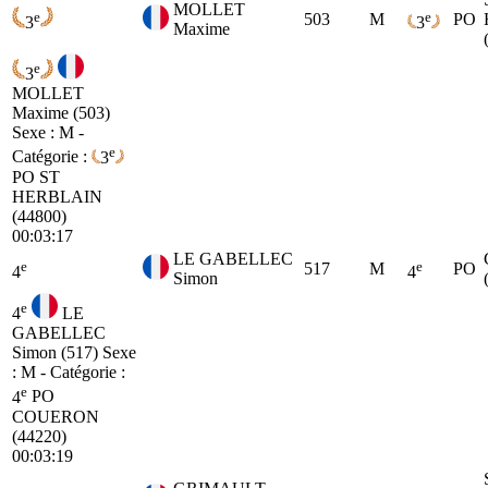
MOLLET
e
e
503
M
PO
3
3
Maxime
e
3
MOLLET
Maxime (503)
Sexe : M -
e
Catégorie :
3
PO
ST
HERBLAIN
(44800)
00:03:17
LE GABELLEC
e
e
517
M
PO
4
4
Simon
e
4
LE
GABELLEC
Simon (517)
Sexe
: M - Catégorie :
e
4
PO
COUERON
(44220)
00:03:19