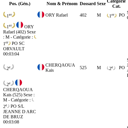
Catégorie
Pos. (Gén.)
Nom & Prénom
Dossard
Sexe
Cat.
er
er
ORY Rafael
402
M
PO
1
1
er
1
ORY
Rafael (402)
Sexe
: M - Catégorie :
er
1
PO
SC
ORVAULT
00:03:04
CHERQAOUA
e
e
525
M
PO
2
2
Kais
e
2
CHERQAOUA
Kais (525)
Sexe :
M - Catégorie :
e
2
PO
S/L
JEANNE D ARC
DE BRUZ
00:03:08