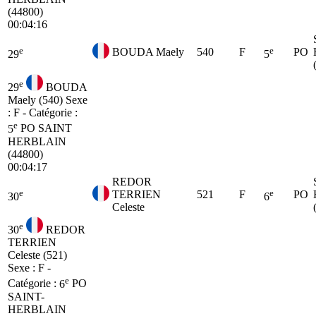
(44800)
00:04:16
e
e
BOUDA Maely
540
F
PO
29
5
e
29
BOUDA
Maely (540)
Sexe
: F - Catégorie :
e
5
PO
SAINT
HERBLAIN
(44800)
00:04:17
REDOR
e
e
TERRIEN
521
F
PO
30
6
Celeste
e
30
REDOR
TERRIEN
Celeste (521)
Sexe : F -
e
Catégorie :
6
PO
SAINT-
HERBLAIN