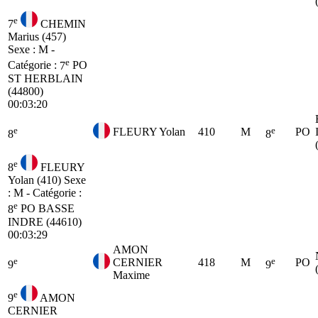
e
7
CHEMIN
Marius (457)
Sexe : M -
e
Catégorie :
7
PO
ST HERBLAIN
(44800)
00:03:20
e
e
FLEURY Yolan
410
M
PO
8
8
e
8
FLEURY
Yolan (410)
Sexe
: M - Catégorie :
e
8
PO
BASSE
INDRE (44610)
00:03:29
AMON
e
e
CERNIER
418
M
PO
9
9
Maxime
e
9
AMON
CERNIER