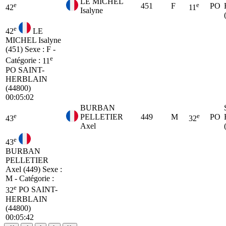
LE MICHEL
e
e
451
F
PO
42
11
Isalyne
e
42
LE
MICHEL Isalyne
(451)
Sexe : F -
e
Catégorie :
11
PO
SAINT-
HERBLAIN
(44800)
00:05:02
BURBAN
e
e
PELLETIER
449
M
PO
43
32
Axel
e
43
BURBAN
PELLETIER
Axel (449)
Sexe :
M - Catégorie :
e
32
PO
SAINT-
HERBLAIN
(44800)
00:05:42