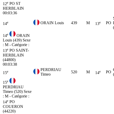
e
12
PO
ST
HERBLAIN
00:03:36
e
e
ORAIN Louis
439
M
PO
14
13
e
14
ORAIN
Louis (439)
Sexe
: M - Catégorie :
e
13
PO
SAINT-
HERBLAIN
(44800)
00:03:38
PERDRIAU
e
e
520
M
PO
15
14
Timeo
e
15
PERDRIAU
Timeo (520)
Sexe
: M - Catégorie :
e
14
PO
COUERON
(44220)