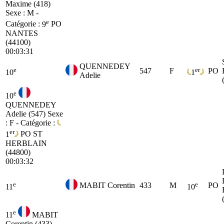
Maxime (418)
Sexe : M -
e
Catégorie :
9
PO
NANTES
(44100)
00:03:31
QUENNEDEY
e
er
547
F
PO
10
1
Adelie
e
10
QUENNEDEY
Adelie (547)
Sexe
: F - Catégorie :
er
1
PO
ST
HERBLAIN
(44800)
00:03:32
e
e
MABIT Corentin
433
M
PO
11
10
e
11
MABIT
Corentin (433)