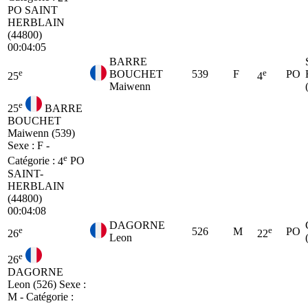
PO
SAINT
HERBLAIN
(44800)
00:04:05
BARRE
e
e
BOUCHET
539
F
PO
25
4
Maiwenn
e
25
BARRE
BOUCHET
Maiwenn (539)
Sexe : F -
e
Catégorie :
4
PO
SAINT-
HERBLAIN
(44800)
00:04:08
DAGORNE
e
e
526
M
PO
26
22
Leon
e
26
DAGORNE
Leon (526)
Sexe :
M - Catégorie :