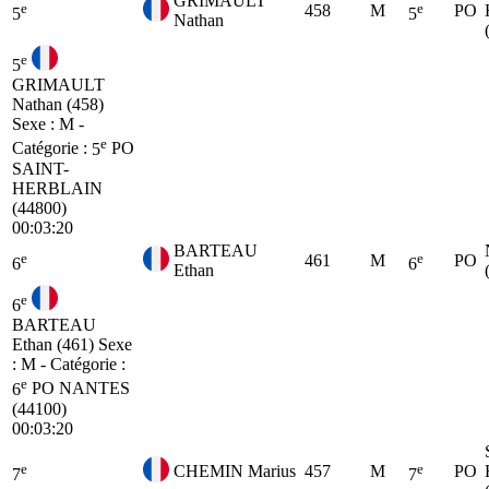
GRIMAULT
e
e
458
M
PO
5
5
Nathan
e
5
GRIMAULT
Nathan (458)
Sexe : M -
e
Catégorie :
5
PO
SAINT-
HERBLAIN
(44800)
00:03:20
BARTEAU
e
e
461
M
PO
6
6
Ethan
e
6
BARTEAU
Ethan (461)
Sexe
: M - Catégorie :
e
6
PO
NANTES
(44100)
00:03:20
e
e
CHEMIN Marius
457
M
PO
7
7