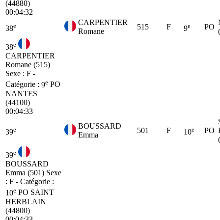
(44880)
00:04:32
CARPENTIER
e
e
515
F
PO
38
9
Romane
e
38
CARPENTIER
Romane (515)
Sexe : F -
e
Catégorie :
9
PO
NANTES
(44100)
00:04:33
BOUSSARD
e
e
501
F
PO
39
10
Emma
e
39
BOUSSARD
Emma (501)
Sexe
: F - Catégorie :
e
10
PO
SAINT
HERBLAIN
(44800)
00:04:33