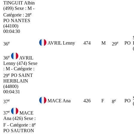
TINGUIT Albin
(499)
Sexe : M -
e
Catégorie :
28
PO
NANTES
(44100)
00:04:30
e
e
AVRIL Lenny
474
M
PO
36
29
e
36
AVRIL
Lenny (474)
Sexe
: M - Catégorie :
e
29
PO
SAINT
HERBLAIN
(44800)
00:04:31
e
e
MACE Ana
426
F
PO
37
8
e
37
MACE
Ana (426)
Sexe :
e
F - Catégorie :
8
PO
SAUTRON