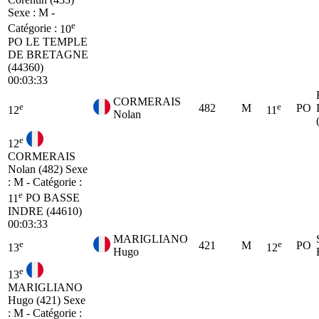
Sexe : M -
e
Catégorie :
10
PO
LE TEMPLE
DE BRETAGNE
(44360)
00:03:33
CORMERAIS
e
e
482
M
PO
12
11
Nolan
e
12
CORMERAIS
Nolan (482)
Sexe
: M - Catégorie :
e
11
PO
BASSE
INDRE (44610)
00:03:33
MARIGLIANO
e
e
421
M
PO
13
12
Hugo
e
13
MARIGLIANO
Hugo (421)
Sexe
: M - Catégorie :