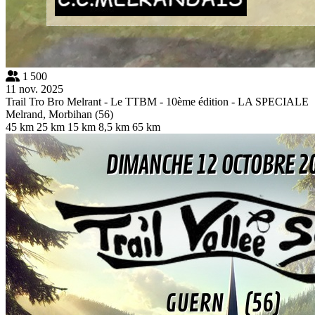
1 500
11 nov. 2025
Trail Tro Bro Melrant - Le TTBM - 10ème édition - LA SPECIALE
Melrand, Morbihan (56)
45 km
25 km
15 km
8,5 km
65 km