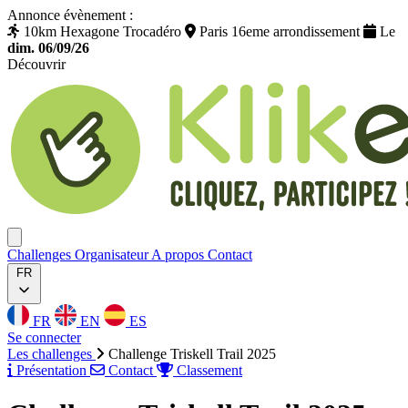
Annonce évènement :
10km Hexagone Trocadéro
Paris 16eme arrondissement
Le
dim. 06/09/26
Découvrir
Klikego
Ouvrir menu
Challenges
Organisateur
A propos
Contact
FR
FR
EN
ES
Se connecter
Les challenges
Challenge Triskell Trail 2025
Présentation
Contact
Classement