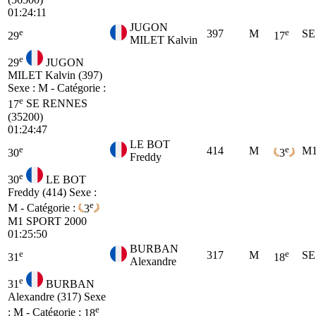
01:24:11
JUGON
e
e
397
M
SE
29
17
MILET Kalvin
e
29
JUGON
MILET Kalvin (397)
Sexe : M - Catégorie :
e
17
SE
RENNES
(35200)
01:24:47
LE BOT
e
e
414
M
M
30
3
Freddy
e
30
LE BOT
Freddy (414)
Sexe :
e
M - Catégorie :
3
M1
SPORT 2000
01:25:50
BURBAN
e
e
317
M
SE
31
18
Alexandre
e
31
BURBAN
Alexandre (317)
Sexe
e
: M - Catégorie :
18