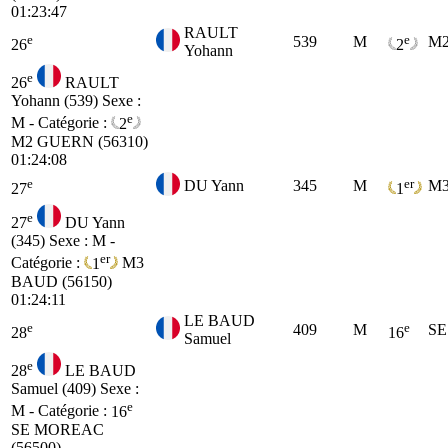
01:23:47
RAULT
e
e
539
M
M
26
2
Yohann
e
26
RAULT
Yohann (539)
Sexe :
e
M - Catégorie :
2
M2
GUERN (56310)
01:24:08
e
er
DU Yann
345
M
M
27
1
e
27
DU Yann
(345)
Sexe : M -
er
Catégorie :
1
M3
BAUD (56150)
01:24:11
LE BAUD
e
e
409
M
SE
28
16
Samuel
e
28
LE BAUD
Samuel (409)
Sexe :
e
M - Catégorie :
16
SE
MOREAC
(56500)