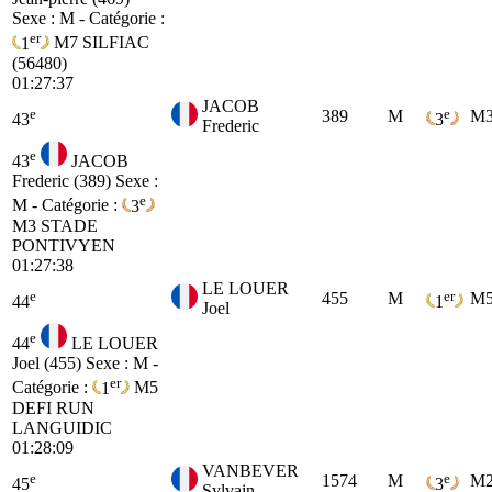
Sexe : M - Catégorie :
er
1
M7
SILFIAC
(56480)
01:27:37
JACOB
e
e
389
M
M
43
3
Frederic
e
43
JACOB
Frederic (389)
Sexe :
e
M - Catégorie :
3
M3
STADE
PONTIVYEN
01:27:38
LE LOUER
e
er
455
M
M
44
1
Joel
e
44
LE LOUER
Joel (455)
Sexe : M -
er
Catégorie :
1
M5
DEFI RUN
LANGUIDIC
01:28:09
VANBEVER
e
e
1574
M
M
45
3
Sylvain