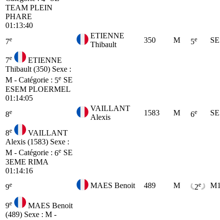
TEAM PLEIN
PHARE
01:13:40
ETIENNE
e
e
350
M
SE
7
5
Thibault
e
7
ETIENNE
Thibault (350)
Sexe :
e
M - Catégorie :
5
SE
ESEM PLOERMEL
01:14:05
VAILLANT
e
e
1583
M
SE
8
6
Alexis
e
8
VAILLANT
Alexis (1583)
Sexe :
e
M - Catégorie :
6
SE
3EME RIMA
01:14:16
e
e
MAES Benoit
489
M
M
9
2
e
9
MAES Benoit
(489)
Sexe : M -