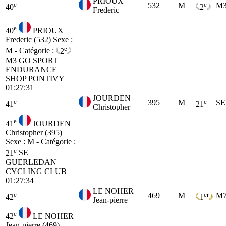
PRIOUX
e
e
532
M
M
40
2
Frederic
e
40
PRIOUX
Frederic (532)
Sexe :
e
M - Catégorie :
2
M3
GO SPORT
ENDURANCE
SHOP PONTIVY
01:27:31
JOURDEN
e
e
395
M
SE
41
21
Christopher
e
41
JOURDEN
Christopher (395)
Sexe : M - Catégorie :
e
21
SE
GUERLEDAN
CYCLING CLUB
01:27:34
LE NOHER
e
er
469
M
M
42
1
Jean-pierre
e
42
LE NOHER
Jean-pierre (469)