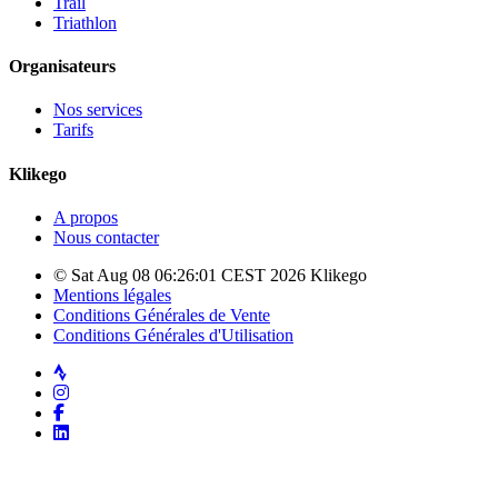
Trail
Triathlon
Organisateurs
Nos services
Tarifs
Klikego
A propos
Nous contacter
© Sat Aug 08 06:26:01 CEST 2026 Klikego
Mentions légales
Conditions Générales de Vente
Conditions Générales d'Utilisation
Strava
Instagram
Facebook
LinkedIn