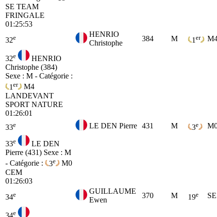
SE
TEAM
FRINGALE
01:25:53
HENRIO
e
er
384
M
M
32
1
Christophe
e
32
HENRIO
Christophe (384)
Sexe : M - Catégorie :
er
1
M4
LANDEVANT
SPORT NATURE
01:26:01
e
e
LE DEN Pierre
431
M
M
33
3
e
33
LE DEN
Pierre (431)
Sexe : M
e
- Catégorie :
3
M0
CEM
01:26:03
GUILLAUME
e
e
370
M
SE
34
19
Ewen
e
34