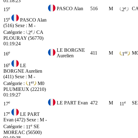
01:18:23
e
e
PASCO Alan
516
M
C
15
2
e
15
PASCO Alan
(516)
Sexe : M -
e
Catégorie :
2
CA
PLOURAY (56770)
01:19:24
LE BORGNE
e
er
411
M
M
16
1
Aurelien
e
16
LE
BORGNE Aurelien
(411)
Sexe : M -
er
Catégorie :
1
M0
PLUMIEUX (22210)
01:19:27
e
e
LE PART Evan
472
M
SE
17
11
e
17
LE PART
Evan (472)
Sexe : M -
e
Catégorie :
11
SE
MOREAC (56500)
01:19:38