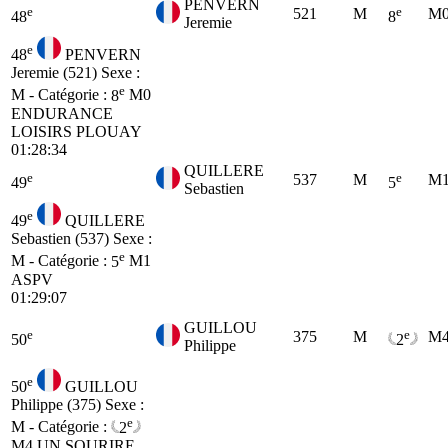
PENVERN
e
e
521
M
M
48
8
Jeremie
e
48
PENVERN
Jeremie (521)
Sexe :
e
M - Catégorie :
8
M0
ENDURANCE
LOISIRS PLOUAY
01:28:34
QUILLERE
e
e
537
M
M
49
5
Sebastien
e
49
QUILLERE
Sebastien (537)
Sexe :
e
M - Catégorie :
5
M1
ASPV
01:29:07
GUILLOU
e
e
375
M
M
50
2
Philippe
e
50
GUILLOU
Philippe (375)
Sexe :
e
M - Catégorie :
2
M4
UN SOURIRE