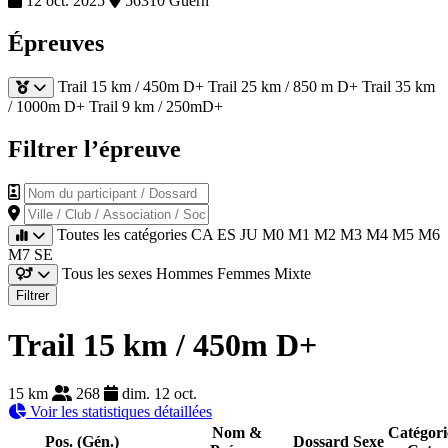
12 oct. 2025
56310 Guern
Épreuves
Trail 15 km / 450m D+
Trail 25 km / 850 m D+
Trail 35 km
/ 1000m D+
Trail 9 km / 250mD+
Filtrer l’épreuve
Nom du participant / Dossard
Ville / Club / Association / Société
Toutes les catégories
CA
ES
JU
M0
M1
M2
M3
M4
M5
M6
M7
SE
Tous les sexes
Hommes
Femmes
Mixte
Filtrer
Trail 15 km / 450m D+
15 km
268
dim. 12 oct.
Voir les statistiques détaillées
Nom &
Catégori
Pos. (Gén.)
Dossard
Sexe