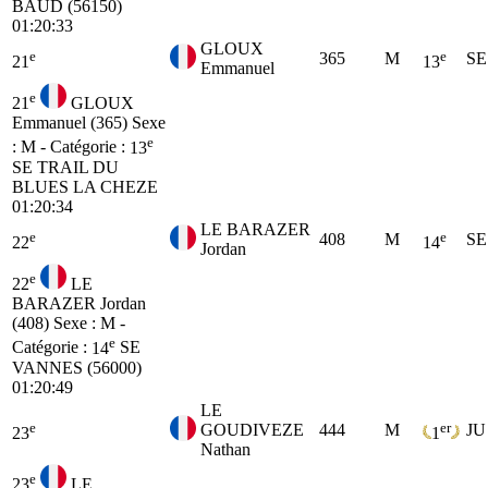
BAUD (56150)
01:20:33
GLOUX
e
e
365
M
SE
21
13
Emmanuel
e
21
GLOUX
Emmanuel (365)
Sexe
e
: M - Catégorie :
13
SE
TRAIL DU
BLUES LA CHEZE
01:20:34
LE BARAZER
e
e
408
M
SE
22
14
Jordan
e
22
LE
BARAZER Jordan
(408)
Sexe : M -
e
Catégorie :
14
SE
VANNES (56000)
01:20:49
LE
e
er
GOUDIVEZE
444
M
JU
23
1
Nathan
e
23
LE