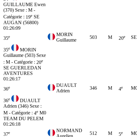
GUILLAUME Ewen
(370)
Sexe : M -
e
Catégorie :
19
SE
AUGAN (56800)
01:26:09
MORIN
e
e
503
M
SE
35
20
Guillaume
e
35
MORIN
Guillaume (503)
Sexe
e
: M - Catégorie :
20
SE
GUERLEDAN
AVENTURES
01:26:17
DUAULT
e
e
346
M
M
36
4
Adrien
e
36
DUAULT
Adrien (346)
Sexe :
e
M - Catégorie :
4
M0
TEAM DU PELEM
01:26:18
NORMAND
e
e
512
M
M
37
5
Aurelien