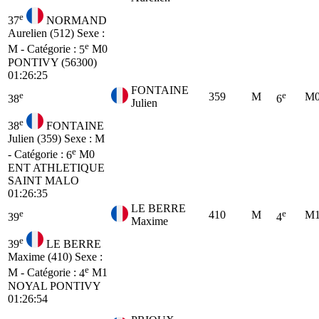
e
37
NORMAND
Aurelien (512)
Sexe :
e
M - Catégorie :
5
M0
PONTIVY (56300)
01:26:25
FONTAINE
e
e
359
M
M
38
6
Julien
e
38
FONTAINE
Julien (359)
Sexe : M
e
- Catégorie :
6
M0
ENT ATHLETIQUE
SAINT MALO
01:26:35
LE BERRE
e
e
410
M
M
39
4
Maxime
e
39
LE BERRE
Maxime (410)
Sexe :
e
M - Catégorie :
4
M1
NOYAL PONTIVY
01:26:54