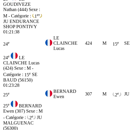
GOUDIVEZE
Nathan (444)
Sexe :
er
M - Catégorie :
1
JU
ENDURANCE
SHOP PONTIVY
01:21:38
LE
e
e
CLAINCHE
424
M
SE
24
15
Lucas
e
24
LE
CLAINCHE Lucas
(424)
Sexe : M -
e
Catégorie :
15
SE
BAUD (56150)
01:23:28
BERNARD
e
e
307
M
JU
25
2
Ewen
e
25
BERNARD
Ewen (307)
Sexe : M
e
- Catégorie :
2
JU
MALGUENAC
(56300)