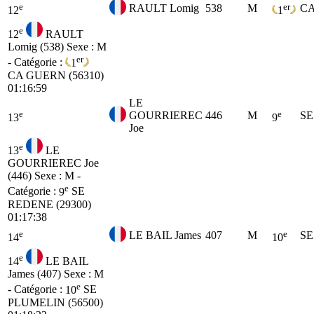
e
er
RAULT Lomig
538
M
C
12
1
e
12
RAULT
Lomig (538)
Sexe : M
er
- Catégorie :
1
CA
GUERN (56310)
01:16:59
LE
e
e
GOURRIEREC
446
M
SE
13
9
Joe
e
13
LE
GOURRIEREC Joe
(446)
Sexe : M -
e
Catégorie :
9
SE
REDENE (29300)
01:17:38
e
e
LE BAIL James
407
M
SE
14
10
e
14
LE BAIL
James (407)
Sexe : M
e
- Catégorie :
10
SE
PLUMELIN (56500)