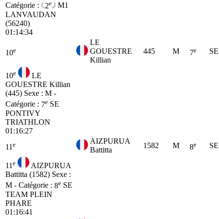
e
Catégorie :
2
M1
LANVAUDAN
(56240)
01:14:34
LE
e
e
GOUESTRE
445
M
SE
10
7
Killian
e
10
LE
GOUESTRE Killian
(445)
Sexe : M -
e
Catégorie :
7
SE
PONTIVY
TRIATHLON
01:16:27
AIZPURUA
e
e
1582
M
SE
11
8
Battitta
e
11
AIZPURUA
Battitta (1582)
Sexe :
e
M - Catégorie :
8
SE
TEAM PLEIN
PHARE
01:16:41