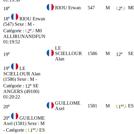
e
e
RIOU Erwan
547
M
M
18
2
e
18
RIOU Erwan
(547)
Sexe : M -
e
Catégorie :
2
M0
ALLIRUNANDFUN
01:19:52
LE
e
e
SCIELLOUR
1586
M
SE
19
12
Alan
e
19
LE
SCIELLOUR Alan
(1586)
Sexe : M -
e
Catégorie :
12
SE
ANGERS (49100)
01:20:22
GUILLOME
e
er
1581
M
ES
20
1
Axel
e
20
GUILLOME
Axel (1581)
Sexe : M
er
- Catégorie :
1
ES