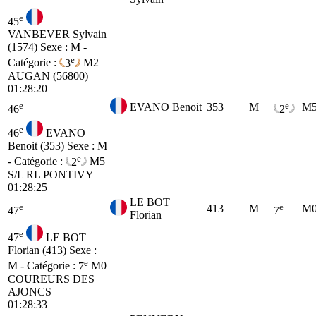
e
45
VANBEVER Sylvain
(1574)
Sexe : M -
e
Catégorie :
3
M2
AUGAN (56800)
01:28:20
e
e
EVANO Benoit
353
M
M
46
2
e
46
EVANO
Benoit (353)
Sexe : M
e
- Catégorie :
2
M5
S/L RL PONTIVY
01:28:25
LE BOT
e
e
413
M
M
47
7
Florian
e
47
LE BOT
Florian (413)
Sexe :
e
M - Catégorie :
7
M0
COUREURS DES
AJONCS
01:28:33