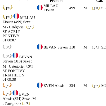
Prénom
Cat.
MILLAU
er
er
499
M
SE
1
1
Elouan
er
1
MILLAU
Elouan (499)
Sexe :
er
M - Catégorie :
1
SE
ACRLP
PONTIVY
01:08:07
e
e
BEVAN Steven
310
M
SE
2
2
e
2
BEVAN
Steven (310)
Sexe :
e
M - Catégorie :
2
SE
PONTIVY
TRIATHLON
01:09:38
e
er
EVEN Alexis
354
M
M
3
1
e
3
EVEN
Alexis (354)
Sexe : M
er
- Catégorie :
1