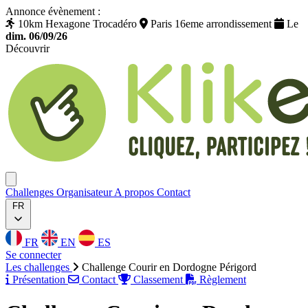
Annonce évènement :
10km Hexagone Trocadéro
Paris 16eme arrondissement
Le
dim. 06/09/26
Découvrir
Klikego
Ouvrir menu
Challenges
Organisateur
A propos
Contact
FR
FR
EN
ES
Se connecter
Les challenges
Challenge Courir en Dordogne Périgord
Présentation
Contact
Classement
Règlement