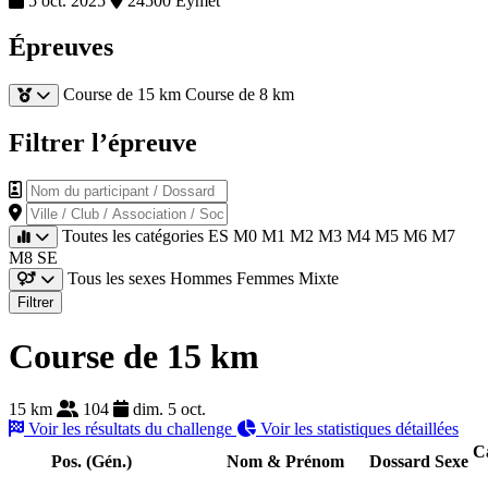
5 oct. 2025
24500 Eymet
Épreuves
Course de 15 km
Course de 8 km
Filtrer l’épreuve
Nom du participant / Dossard
Ville / Club / Association / Société
Toutes les catégories
ES
M0
M1
M2
M3
M4
M5
M6
M7
M8
SE
Tous les sexes
Hommes
Femmes
Mixte
Filtrer
Course de 15 km
15 km
104
dim. 5 oct.
Voir les résultats du challenge
Voir les statistiques détaillées
C
Pos. (Gén.)
Nom & Prénom
Dossard
Sexe