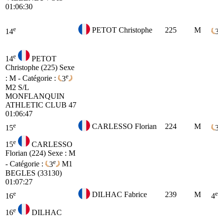
01:06:30
e
PETOT Christophe
225
M
14
e
14
PETOT
Christophe (225)
Sexe
e
: M - Catégorie :
3
M2
S/L
MONFLANQUIN
ATHLETIC CLUB 47
01:06:47
e
CARLESSO Florian
224
M
15
e
15
CARLESSO
Florian (224)
Sexe : M
e
- Catégorie :
3
M1
BEGLES (33130)
01:07:27
e
e
DILHAC Fabrice
239
M
16
4
e
16
DILHAC