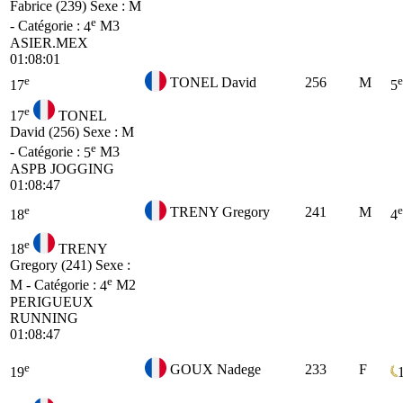
Fabrice (239)
Sexe : M
e
- Catégorie :
4
M3
ASIER.MEX
01:08:01
e
e
TONEL David
256
M
17
5
e
17
TONEL
David (256)
Sexe : M
e
- Catégorie :
5
M3
ASPB JOGGING
01:08:47
e
e
TRENY Gregory
241
M
18
4
e
18
TRENY
Gregory (241)
Sexe :
e
M - Catégorie :
4
M2
PERIGUEUX
RUNNING
01:08:47
e
GOUX Nadege
233
F
19