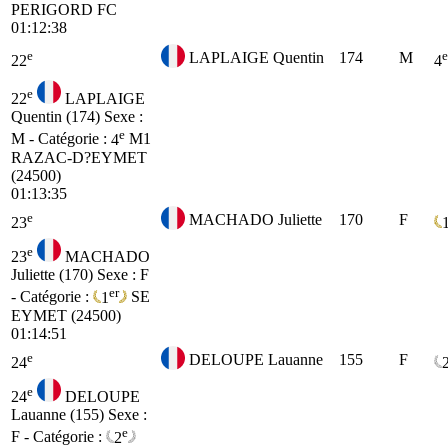
PERIGORD FC
01:12:38
e
e
LAPLAIGE Quentin
174
M
22
4
e
22
LAPLAIGE
Quentin (174)
Sexe :
e
M - Catégorie :
4
M1
RAZAC-D?EYMET
(24500)
01:13:35
e
MACHADO Juliette
170
F
23
e
23
MACHADO
Juliette (170)
Sexe : F
er
- Catégorie :
1
SE
EYMET (24500)
01:14:51
e
DELOUPE Lauanne
155
F
24
e
24
DELOUPE
Lauanne (155)
Sexe :
e
F - Catégorie :
2