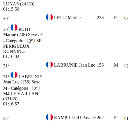
LUNAS (24130)
01:15:50
e
PETIT Marine
238
F
30
e
30
PETIT
Marine (238)
Sexe : F
e
- Catégorie :
3
SE
PERIGUEUX
RUNNING
01:16:02
e
LABRUNIE Jean Luc
156
M
31
e
31
LABRUNIE
Jean Luc (156)
Sexe :
e
M - Catégorie :
2
M4
LE HAILLAN
(33185)
01:16:57
e
RAMPILLOU Pascale
262
F
32