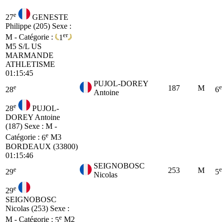
e
27
GENESTE
Philippe (205)
Sexe :
er
M - Catégorie :
1
M5
S/L US
MARMANDE
ATHLETISME
01:15:45
PUJOL-DOREY
e
e
187
M
28
6
Antoine
e
28
PUJOL-
DOREY Antoine
(187)
Sexe : M -
e
Catégorie :
6
M3
BORDEAUX (33800)
01:15:46
SEIGNOBOSC
e
e
253
M
29
5
Nicolas
e
29
SEIGNOBOSC
Nicolas (253)
Sexe :
e
M - Catégorie :
5
M2