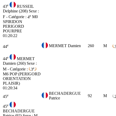
e
43
RUSSEIL
Delphine (208)
Sexe :
e
F - Catégorie :
4
M0
SPIRIDON
PERIGORD
POURPRE
01:20:22
e
MERMET Damien
260
M
44
e
44
MERMET
Damien (260)
Sexe :
e
M - Catégorie :
3
M6
POP (PERIGORD
ORIENTATION
PLAISIR)
01:20:34
BECHADERGUE
e
92
M
45
Patrice
e
45
BECHADERGUE
Patrice (92)
Sexe : M -