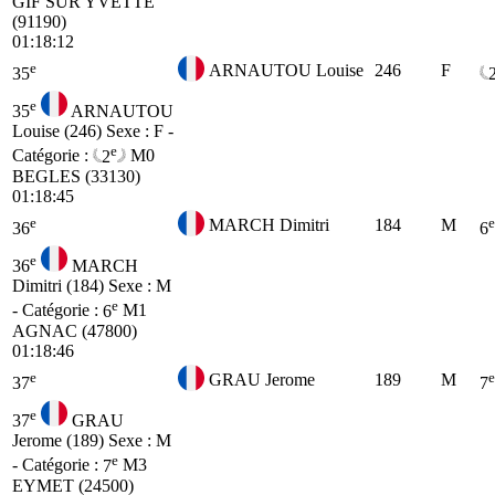
GIF SUR YVETTE
(91190)
01:18:12
e
ARNAUTOU Louise
246
F
35
e
35
ARNAUTOU
Louise (246)
Sexe : F -
e
Catégorie :
2
M0
BEGLES (33130)
01:18:45
e
e
MARCH Dimitri
184
M
36
6
e
36
MARCH
Dimitri (184)
Sexe : M
e
- Catégorie :
6
M1
AGNAC (47800)
01:18:46
e
e
GRAU Jerome
189
M
37
7
e
37
GRAU
Jerome (189)
Sexe : M
e
- Catégorie :
7
M3
EYMET (24500)