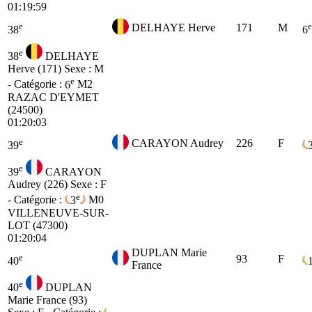
01:19:59
e
e
DELHAYE Herve
171
M
38
6
e
38
DELHAYE
Herve (171)
Sexe : M
e
- Catégorie :
6
M2
RAZAC D'EYMET
(24500)
01:20:03
e
CARAYON Audrey
226
F
39
e
39
CARAYON
Audrey (226)
Sexe : F
e
- Catégorie :
3
M0
VILLENEUVE-SUR-
LOT (47300)
01:20:04
DUPLAN Marie
e
93
F
40
France
e
40
DUPLAN
Marie France (93)