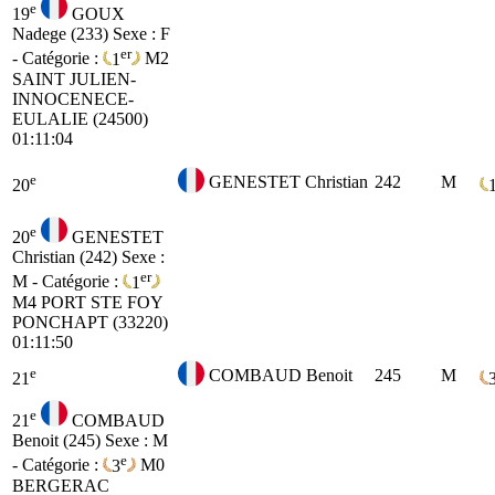
e
19
GOUX
Nadege (233)
Sexe : F
er
- Catégorie :
1
M2
SAINT JULIEN-
INNOCENECE-
EULALIE (24500)
01:11:04
e
GENESTET Christian
242
M
20
e
20
GENESTET
Christian (242)
Sexe :
er
M - Catégorie :
1
M4
PORT STE FOY
PONCHAPT (33220)
01:11:50
e
COMBAUD Benoit
245
M
21
e
21
COMBAUD
Benoit (245)
Sexe : M
e
- Catégorie :
3
M0
BERGERAC