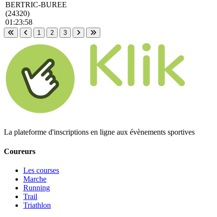
BERTRIC-BUREE
(24320)
01:23:58
1
2
3
Première page
Page précédente
Page suivante
Dernière page
La plateforme d'inscriptions en ligne aux évènements sportives
Coureurs
Les courses
Marche
Running
Trail
Triathlon