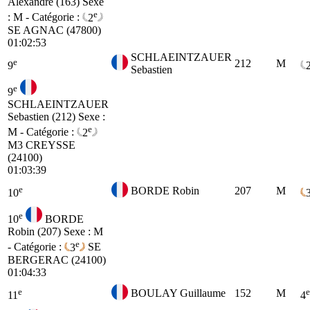
Alexandre (163)
Sexe
e
: M - Catégorie :
2
SE
AGNAC (47800)
01:02:53
SCHLAEINTZAUER
e
212
M
9
Sebastien
e
9
SCHLAEINTZAUER
Sebastien (212)
Sexe :
e
M - Catégorie :
2
M3
CREYSSE
(24100)
01:03:39
e
BORDE Robin
207
M
10
e
10
BORDE
Robin (207)
Sexe : M
e
- Catégorie :
3
SE
BERGERAC (24100)
01:04:33
e
e
BOULAY Guillaume
152
M
11
4