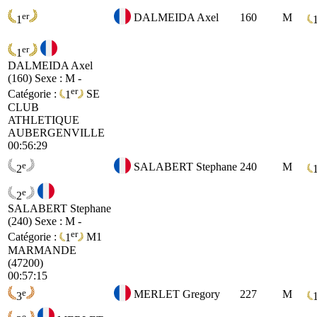
er
DALMEIDA Axel
160
M
1
er
1
DALMEIDA Axel
(160)
Sexe : M -
er
Catégorie :
1
SE
CLUB
ATHLETIQUE
AUBERGENVILLE
00:56:29
e
SALABERT Stephane
240
M
2
e
2
SALABERT Stephane
(240)
Sexe : M -
er
Catégorie :
1
M1
MARMANDE
(47200)
00:57:15
e
MERLET Gregory
227
M
3
e