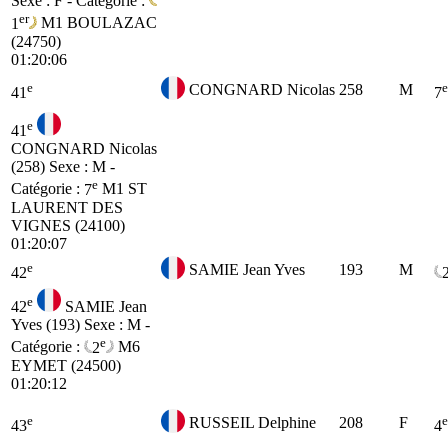
Sexe : F - Catégorie :
er
1
M1
BOULAZAC
(24750)
01:20:06
e
e
CONGNARD Nicolas
258
M
41
7
e
41
CONGNARD Nicolas
(258)
Sexe : M -
e
Catégorie :
7
M1
ST
LAURENT DES
VIGNES (24100)
01:20:07
e
SAMIE Jean Yves
193
M
42
e
42
SAMIE Jean
Yves (193)
Sexe : M -
e
Catégorie :
2
M6
EYMET (24500)
01:20:12
e
e
RUSSEIL Delphine
208
F
43
4