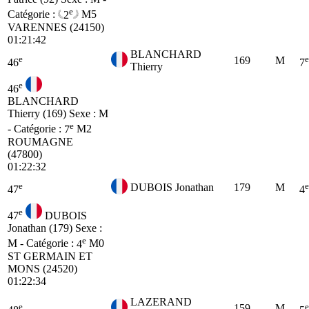
e
Catégorie :
2
M5
VARENNES (24150)
01:21:42
BLANCHARD
e
e
169
M
46
7
Thierry
e
46
BLANCHARD
Thierry (169)
Sexe : M
e
- Catégorie :
7
M2
ROUMAGNE
(47800)
01:22:32
e
e
DUBOIS Jonathan
179
M
47
4
e
47
DUBOIS
Jonathan (179)
Sexe :
e
M - Catégorie :
4
M0
ST GERMAIN ET
MONS (24520)
01:22:34
LAZERAND
e
e
159
M