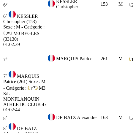
KESSLER
e
153
M
6
Christopher
e
6
KESSLER
Christopher (153)
Sexe : M - Catégorie :
e
2
M0
BEGLES
(33130)
01:02:39
e
MARQUIS Patrice
261
M
7
e
7
MARQUIS
Patrice (261)
Sexe : M
er
- Catégorie :
1
M3
S/L
MONFLANQUIN
ATHLETIC CLUB 47
01:02:44
e
DE BATZ Alexandre
163
M
8
e
8
DE BATZ