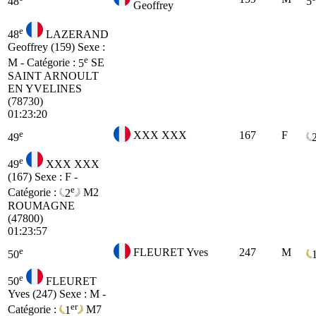
48
5
Geoffrey
e
48
LAZERAND
Geoffrey (159)
Sexe :
e
M - Catégorie :
5
SE
SAINT ARNOULT
EN YVELINES
(78730)
01:23:20
e
XXX XXX
167
F
49
e
49
XXX XXX
(167)
Sexe : F -
e
Catégorie :
2
M2
ROUMAGNE
(47800)
01:23:57
e
FLEURET Yves
247
M
50
e
50
FLEURET
Yves (247)
Sexe : M -
er
Catégorie :
1
M7