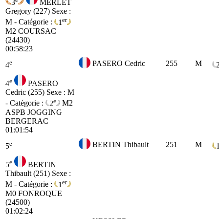
3
MERLET
Gregory (227)
Sexe :
er
M - Catégorie :
1
M2
COURSAC
(24430)
00:58:23
e
PASERO Cedric
255
M
4
e
4
PASERO
Cedric (255)
Sexe : M
e
- Catégorie :
2
M2
ASPB JOGGING
BERGERAC
01:01:54
e
BERTIN Thibault
251
M
5
e
5
BERTIN
Thibault (251)
Sexe :
er
M - Catégorie :
1
M0
FONROQUE
(24500)
01:02:24