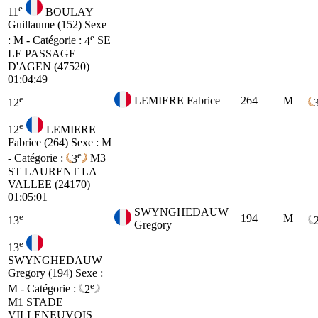
e
11
BOULAY
Guillaume (152)
Sexe
e
: M - Catégorie :
4
SE
LE PASSAGE
D'AGEN (47520)
01:04:49
e
LEMIERE Fabrice
264
M
12
e
12
LEMIERE
Fabrice (264)
Sexe : M
e
- Catégorie :
3
M3
ST LAURENT LA
VALLEE (24170)
01:05:01
SWYNGHEDAUW
e
194
M
13
Gregory
e
13
SWYNGHEDAUW
Gregory (194)
Sexe :
e
M - Catégorie :
2
M1
STADE
VILLENEUVOIS