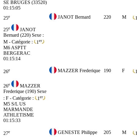
SE
BRUGES (33520)
01:15:05
e
JANOT Bernard
220
M
25
e
25
JANOT
Bernard (220)
Sexe :
er
M - Catégorie :
1
M6
ASPTT
BERGERAC
01:15:14
e
MAZZER Frederique
190
F
26
e
26
MAZZER
Frederique (190)
Sexe
er
: F - Catégorie :
1
M5
S/L US
MARMANDE
ATHLETISME
01:15:33
e
GENESTE Philippe
205
M
27