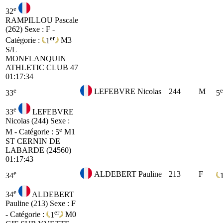
e
32
RAMPILLOU Pascale
(262)
Sexe : F -
er
Catégorie :
1
M3
S/L
MONFLANQUIN
ATHLETIC CLUB 47
01:17:34
e
e
LEFEBVRE Nicolas
244
M
33
5
e
33
LEFEBVRE
Nicolas (244)
Sexe :
e
M - Catégorie :
5
M1
ST CERNIN DE
LABARDE (24560)
01:17:43
e
ALDEBERT Pauline
213
F
34
e
34
ALDEBERT
Pauline (213)
Sexe : F
er
- Catégorie :
1
M0