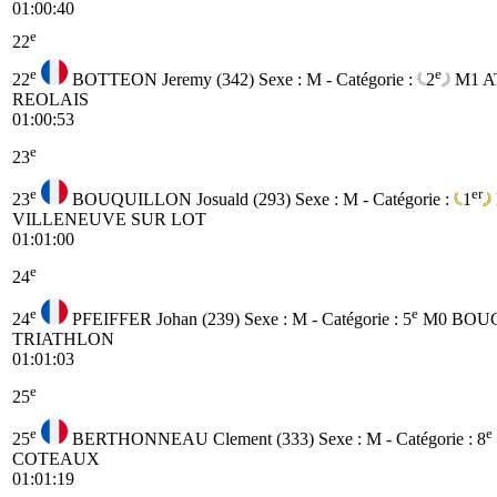
01:00:40
e
22
e
e
22
BOTTEON Jeremy (342)
Sexe : M - Catégorie :
2
M1
A
REOLAIS
01:00:53
e
23
e
er
23
BOUQUILLON Josuald (293)
Sexe : M - Catégorie :
1
VILLENEUVE SUR LOT
01:01:00
e
24
e
e
24
PFEIFFER Johan (239)
Sexe : M - Catégorie :
5
M0
BOU
TRIATHLON
01:01:03
e
25
e
e
25
BERTHONNEAU Clement (333)
Sexe : M - Catégorie :
8
COTEAUX
01:01:19