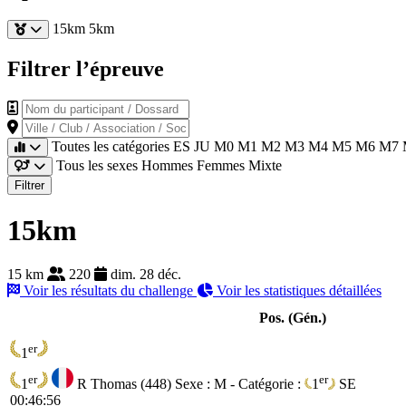
15km
5km
Filtrer l’épreuve
Nom du participant / Dossard
Ville / Club / Association / Société
Toutes les catégories
ES
JU
M0
M1
M2
M3
M4
M5
M6
M7
Tous les sexes
Hommes
Femmes
Mixte
Filtrer
15km
15 km
220
dim. 28 déc.
Voir les résultats du challenge
Voir les statistiques détaillées
Pos. (Gén.)
er
1
er
er
1
R Thomas (448)
Sexe : M - Catégorie :
1
SE
00:46:56