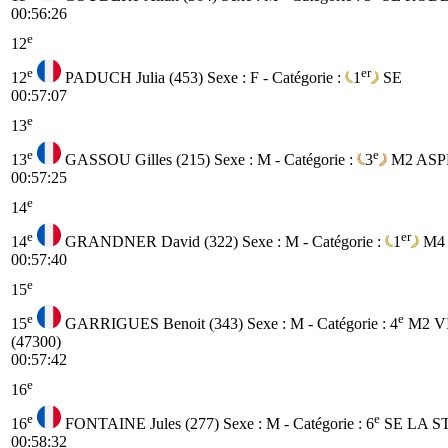
00:56:26
e
12
e
er
12
PADUCH Julia (453)
Sexe : F - Catégorie :
1
SE
00:57:07
e
13
e
e
13
GASSOU Gilles (215)
Sexe : M - Catégorie :
3
M2
ASP
00:57:25
e
14
e
er
14
GRANDNER David (322)
Sexe : M - Catégorie :
1
M4
00:57:40
e
15
e
e
15
GARRIGUES Benoit (343)
Sexe : M - Catégorie :
4
M2
V
(47300)
00:57:42
e
16
e
e
16
FONTAINE Jules (277)
Sexe : M - Catégorie :
6
SE
LA S
00:58:32