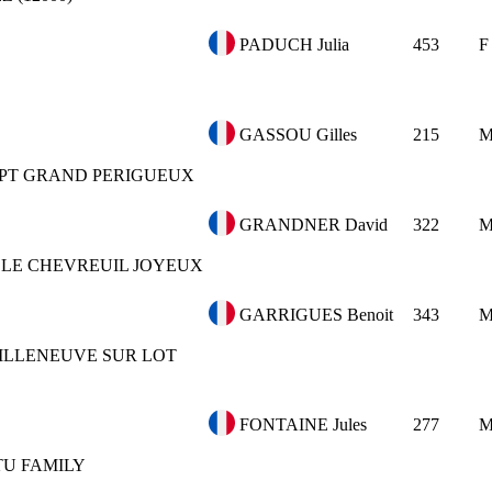
PADUCH Julia
453
F
GASSOU Gilles
215
PT GRAND PERIGUEUX
GRANDNER David
322
LE CHEVREUIL JOYEUX
GARRIGUES Benoit
343
ILLENEUVE SUR LOT
FONTAINE Jules
277
TU FAMILY