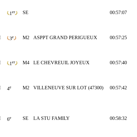
er
SE
00:57:07
1
e
M
M2
ASPPT GRAND PERIGUEUX
00:57:25
3
er
M
M4
LE CHEVREUIL JOYEUX
00:57:40
1
e
M
M2
VILLENEUVE SUR LOT (47300)
00:57:42
4
e
M
SE
LA STU FAMILY
00:58:32
6