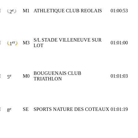
e
M
M1
ATHLETIQUE CLUB REOLAIS
01:00:53
2
S/L STADE VILLENEUVE SUR
er
M
M3
01:01:00
1
LOT
BOUGUENAIS CLUB
e
M
M0
01:01:03
5
TRIATHLON
e
M
SE
SPORTS NATURE DES COTEAUX
01:01:19
8