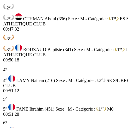
e
2
e
er
2
OTHMAN Abdul (396)
Sexe : M - Catégorie :
1
ES
ATHLETIQUE CLUB
00:47:32
e
3
e
er
3
ROUZAUD Baptiste (341)
Sexe : M - Catégorie :
1
ATHLETIQUE CLUB
00:50:18
e
4
e
e
4
LAMY Nathan (216)
Sexe : M - Catégorie :
2
SE
S/L B
CLUB
00:51:12
e
5
e
er
5
FANE Ibrahim (451)
Sexe : M - Catégorie :
1
M0
00:51:28
e
6