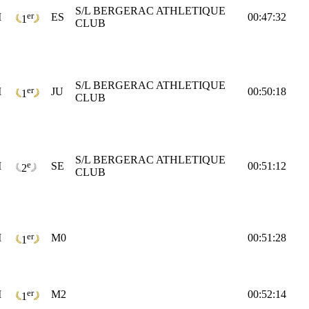
S/L BERGERAC ATHLETIQUE
er
M
ES
00:47:32
1
CLUB
S/L BERGERAC ATHLETIQUE
er
M
JU
00:50:18
1
CLUB
S/L BERGERAC ATHLETIQUE
e
M
SE
00:51:12
2
CLUB
er
M
M0
00:51:28
1
er
M
M2
00:52:14
1