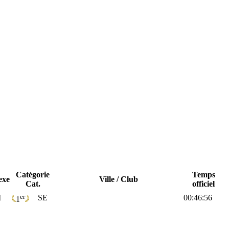
Catégorie
Temps
exe
Ville / Club
Cat.
officiel
er
M
SE
00:46:56
1