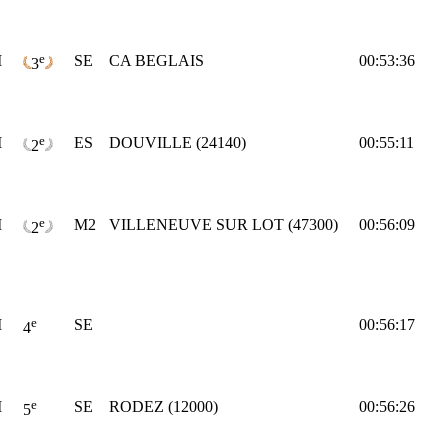
e
M
SE
CA BEGLAIS
00:53:36
3
e
M
ES
DOUVILLE (24140)
00:55:11
2
e
M
M2
VILLENEUVE SUR LOT (47300)
00:56:09
2
e
M
SE
00:56:17
4
e
M
SE
RODEZ (12000)
00:56:26
5