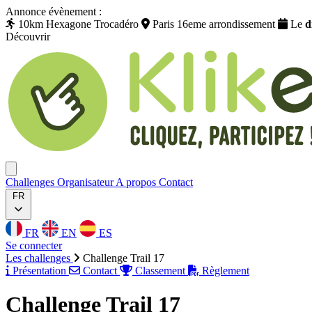
Annonce évènement :
10km Hexagone Trocadéro
Paris 16eme arrondissement
Le
d
Découvrir
Klikego
Ouvrir menu
Challenges
Organisateur
A propos
Contact
FR
FR
EN
ES
Se connecter
Les challenges
Challenge Trail 17
Présentation
Contact
Classement
Règlement
Challenge Trail 17