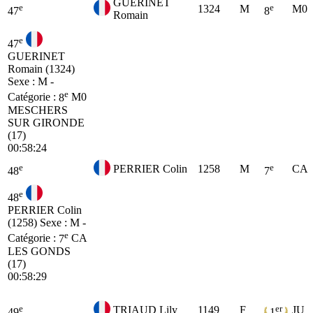
GUERINET
e
e
1324
M
M0
47
8
Romain
e
47
GUERINET
Romain (1324)
Sexe : M -
e
Catégorie :
8
M0
MESCHERS
SUR GIRONDE
(17)
00:58:24
e
e
PERRIER Colin
1258
M
CA
48
7
e
48
PERRIER Colin
(1258)
Sexe : M -
e
Catégorie :
7
CA
LES GONDS
(17)
00:58:29
e
er
TRIAUD Lily
1149
F
JU
49
1