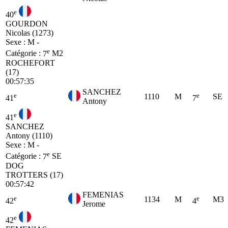
e
40
GOURDON
Nicolas (1273)
Sexe : M -
e
Catégorie :
7
M2
ROCHEFORT
(17)
00:57:35
SANCHEZ
e
e
1110
M
SE
41
7
Antony
e
41
SANCHEZ
Antony (1110)
Sexe : M -
e
Catégorie :
7
SE
DOG
TROTTERS (17)
00:57:42
FEMENIAS
e
e
1134
M
M3
42
4
Jerome
e
42