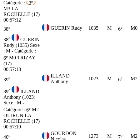
e
Catégorie :
3
M3
LA
ROCHELLE (17)
00:57:12
e
e
GUERIN Rudy
1035
M
M0
38
6
e
38
GUERIN
Rudy (1035)
Sexe
: M - Catégorie :
e
6
M0
TRIZAY
(17)
00:57:18
ILLAND
e
e
1023
M
M2
39
6
Anthony
e
39
ILLAND
Anthony (1023)
Sexe : M -
e
Catégorie :
6
M2
OUIRUN LA
ROCHELLE (17)
00:57:19
GOURDON
e
e
1273
M
M2
40
7
Nicolas