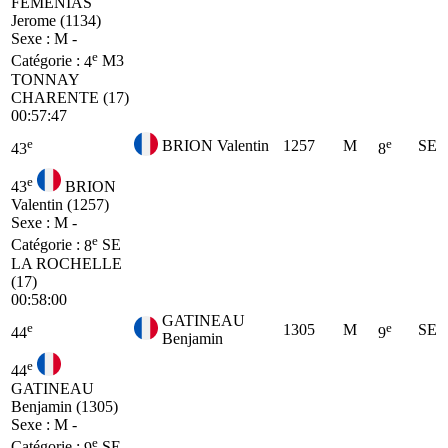
FEMENIAS
Jerome (1134)
Sexe : M -
e
Catégorie :
4
M3
TONNAY
CHARENTE (17)
00:57:47
e
e
BRION Valentin
1257
M
SE
43
8
e
43
BRION
Valentin (1257)
Sexe : M -
e
Catégorie :
8
SE
LA ROCHELLE
(17)
00:58:00
GATINEAU
e
e
1305
M
SE
44
9
Benjamin
e
44
GATINEAU
Benjamin (1305)
Sexe : M -
e
Catégorie :
9
SE