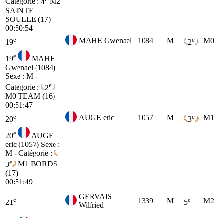
Catégorie :
4
M2
SAINTE
SOULLE (17)
00:50:54
e
e
MAHE Gwenael
1084
M
M0
19
2
e
19
MAHE
Gwenael (1084)
Sexe : M -
e
Catégorie :
2
M0
TEAM (16)
00:51:47
e
e
AUGE eric
1057
M
M1
20
3
e
20
AUGE
eric (1057)
Sexe :
M - Catégorie :
e
3
M1
BORDS
(17)
00:51:49
GERVAIS
e
e
1339
M
M2
21
5
Wilfried