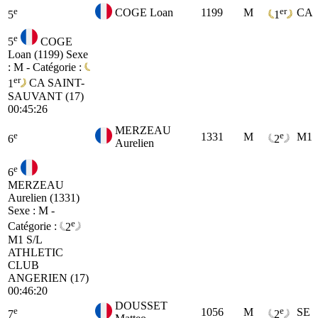
e
er
COGE Loan
1199
M
CA
5
1
e
5
COGE
Loan (1199)
Sexe
: M - Catégorie :
er
1
CA
SAINT-
SAUVANT (17)
00:45:26
MERZEAU
e
e
1331
M
M1
6
2
Aurelien
e
6
MERZEAU
Aurelien (1331)
Sexe : M -
e
Catégorie :
2
M1
S/L
ATHLETIC
CLUB
ANGERIEN (17)
00:46:20
DOUSSET
e
e
1056
M
SE
7
2