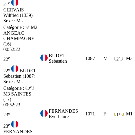
e
21
GERVAIS
Wilfried (1339)
Sexe : M -
e
Catégorie :
5
M2
ANGEAC
CHAMPAGNE
(16)
00:52:22
BUDET
e
e
1087
M
M3
22
2
Sebastien
e
22
BUDET
Sebastien (1087)
Sexe : M -
e
Catégorie :
2
M3
SAINTES
(17)
00:52:23
FERNANDES
e
er
1071
F
M1
23
1
Eve Laure
e
23
FERNANDES