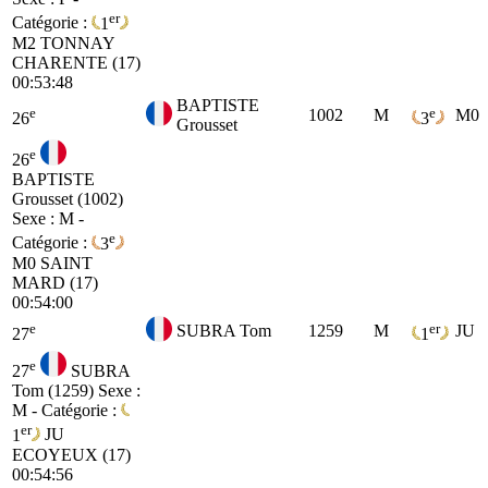
er
Catégorie :
1
M2
TONNAY
CHARENTE (17)
00:53:48
BAPTISTE
e
e
1002
M
M0
26
3
Grousset
e
26
BAPTISTE
Grousset (1002)
Sexe : M -
e
Catégorie :
3
M0
SAINT
MARD (17)
00:54:00
e
er
SUBRA Tom
1259
M
JU
27
1
e
27
SUBRA
Tom (1259)
Sexe :
M - Catégorie :
er
1
JU
ECOYEUX (17)
00:54:56