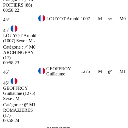
POITIERS (86)
00:58:22
e
e
LOUYOT Arnold
1007
M
M0
45
7
e
45
LOUYOT Arnold
(1007)
Sexe : M -
e
Catégorie :
7
M0
ARCHINGEAY
(17)
00:58:23
GEOFFROY
e
e
1275
M
M1
46
8
Guillaume
e
46
GEOFFROY
Guillaume (1275)
Sexe : M -
e
Catégorie :
8
M1
ROMAZIERES
(17)
00:58:24