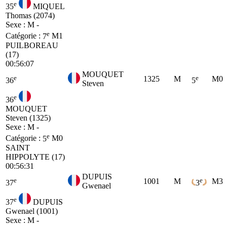
e
35
MIQUEL
Thomas (2074)
Sexe : M -
e
Catégorie :
7
M1
PUILBOREAU
(17)
00:56:07
MOUQUET
e
e
1325
M
M0
36
5
Steven
e
36
MOUQUET
Steven (1325)
Sexe : M -
e
Catégorie :
5
M0
SAINT
HIPPOLYTE (17)
00:56:31
DUPUIS
e
e
1001
M
M3
37
3
Gwenael
e
37
DUPUIS
Gwenael (1001)
Sexe : M -