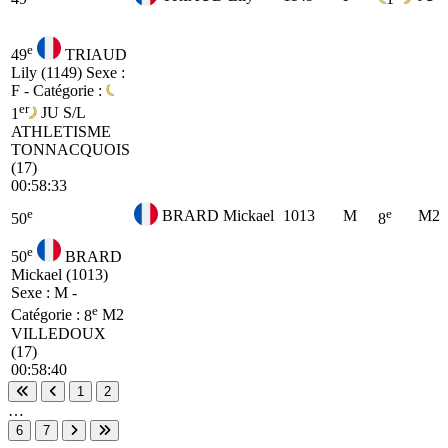
e
49
TRIAUD
Lily (1149)
Sexe :
F - Catégorie :
er
1
JU
S/L
ATHLETISME
TONNACQUOIS
(17)
00:58:33
e
e
BRARD Mickael
1013
M
M2
50
8
e
50
BRARD
Mickael (1013)
Sexe : M -
e
Catégorie :
8
M2
VILLEDOUX
(17)
00:58:40
1
2
Première page
Page précédente
…
6
7
Page suivante
Dernière page