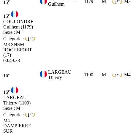
e
er
1179
M
M3
15
1
Guilhem
e
15
COULONDRE
Guilhem (1179)
Sexe : M -
er
Catégorie :
1
M3
SNSM
ROCHEFORT
(17)
00:49:33
LARGEAU
e
er
1100
M
M4
16
1
Thierry
e
16
LARGEAU
Thierry (1100)
Sexe : M -
er
Catégorie :
1
M4
DAMPIERRE
SUR