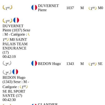
DUVERNET
er
er
1037
M
M0
1
1
Pierre
er
1
DUVERNET
Pierre (1037)
Sexe
: M - Catégorie :
er
1
M0
SAINT
PALAIS TEAM
ENDURANCE
(17)
00:42:19
e
er
BEDON Hugo
1343
M
SE
2
1
e
2
BEDON Hugo
(1343)
Sexe : M -
er
Catégorie :
1
SE
BL SPORT
SANTE (17)
00:42:30
GLANDIER