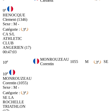
Clement
e
9
HENOCQUE
Clement (1346)
Sexe : M -
e
Catégorie :
3
CA
S/L
ATHLETIC
CLUB
ANGERIEN (17)
00:47:03
MONROUZEAU
e
e
1055
M
SE
10
3
Corentin
e
10
MONROUZEAU
Corentin (1055)
Sexe : M -
e
Catégorie :
3
SE
LA
ROCHELLE
TRIATHLON
(17)