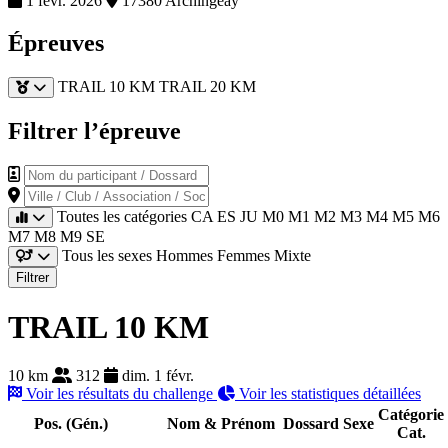
1 févr. 2026
17380 Archingeay
Épreuves
TRAIL 10 KM
TRAIL 20 KM
Filtrer l’épreuve
Nom du participant / Dossard
Ville / Club / Association / Société
Toutes les catégories
CA
ES
JU
M0
M1
M2
M3
M4
M5
M6
M7
M8
M9
SE
Tous les sexes
Hommes
Femmes
Mixte
Filtrer
TRAIL 10 KM
10 km
312
dim. 1 févr.
Voir les résultats du challenge
Voir les statistiques détaillées
Catégorie
Pos. (Gén.)
Nom & Prénom
Dossard
Sexe
Cat.