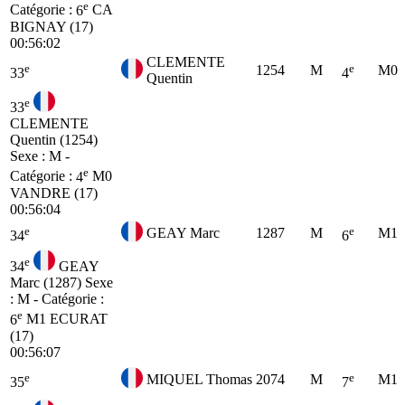
e
Catégorie :
6
CA
BIGNAY (17)
00:56:02
CLEMENTE
e
e
1254
M
M0
33
4
Quentin
e
33
CLEMENTE
Quentin (1254)
Sexe : M -
e
Catégorie :
4
M0
VANDRE (17)
00:56:04
e
e
GEAY Marc
1287
M
M1
34
6
e
34
GEAY
Marc (1287)
Sexe
: M - Catégorie :
e
6
M1
ECURAT
(17)
00:56:07
e
e
MIQUEL Thomas
2074
M
M1
35
7