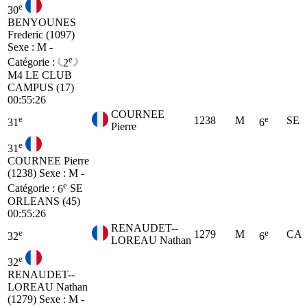
e
30
BENYOUNES
Frederic (1097)
Sexe : M -
e
Catégorie :
2
M4
LE CLUB
CAMPUS (17)
00:55:26
COURNEE
e
e
1238
M
SE
31
6
Pierre
e
31
COURNEE Pierre
(1238)
Sexe : M -
e
Catégorie :
6
SE
ORLEANS (45)
00:55:26
RENAUDET--
e
e
1279
M
CA
32
6
LOREAU Nathan
e
32
RENAUDET--
LOREAU Nathan
(1279)
Sexe : M -