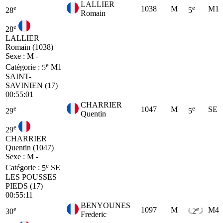
LALLIER
e
e
1038
M
M1
28
5
Romain
e
28
LALLIER
Romain (1038)
Sexe : M -
e
Catégorie :
5
M1
SAINT-
SAVINIEN (17)
00:55:01
CHARRIER
e
e
1047
M
SE
29
5
Quentin
e
29
CHARRIER
Quentin (1047)
Sexe : M -
e
Catégorie :
5
SE
LES POUSSES
PIEDS (17)
00:55:11
BENYOUNES
e
e
1097
M
M4
30
2
Frederic