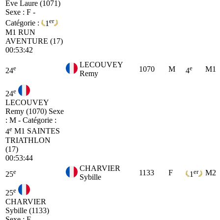
Eve Laure (1071)
Sexe : F -
er
Catégorie :
1
M1
RUN
AVENTURE (17)
00:53:42
LECOUVEY
e
e
1070
M
M1
24
4
Remy
e
24
LECOUVEY
Remy (1070)
Sexe
: M - Catégorie :
e
4
M1
SAINTES
TRIATHLON
(17)
00:53:44
CHARVIER
e
er
1133
F
M2
25
1
Sybille
e
25
CHARVIER
Sybille (1133)
Sexe : F -