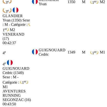
e
er
1350
M
M2
3
1
Yvan
e
3
GLANDIER
Yvan (1350)
Sexe
: M - Catégorie :
er
1
M2
VENERAND
(17)
00:42:37
GUIGNOUARD
e
er
1349
M
M1
4
1
Cedric
e
4
GUIGNOUARD
Cedric (1349)
Sexe : M -
er
Catégorie :
1
M1
AVENTURES
RUNNING
SEGONZAC (16)
00:43:50