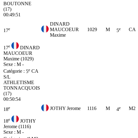
BOUTONNE
(17)
00:49:51
DINARD
e
e
MAUCOEUR
1029
M
CA
17
5
Maxime
e
17
DINARD
MAUCOEUR
Maxime (1029)
Sexe : M -
e
Catégorie :
5
CA
S/L
ATHLETISME
TONNACQUOIS
(17)
00:50:54
e
e
JOTHY Jerome
1116
M
M2
18
4
e
18
JOTHY
Jerome (1116)
Sexe : M -
e