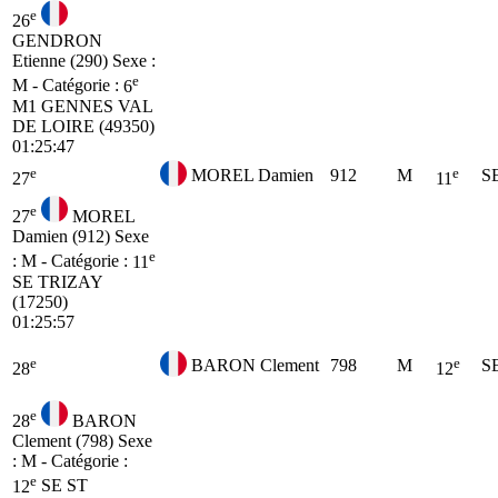
e
26
GENDRON
Etienne (290)
Sexe :
e
M - Catégorie :
6
M1
GENNES VAL
DE LOIRE (49350)
01:25:47
e
e
MOREL Damien
912
M
S
27
11
e
27
MOREL
Damien (912)
Sexe
e
: M - Catégorie :
11
SE
TRIZAY
(17250)
01:25:57
e
e
BARON Clement
798
M
S
28
12
e
28
BARON
Clement (798)
Sexe
: M - Catégorie :
e
12
SE
ST