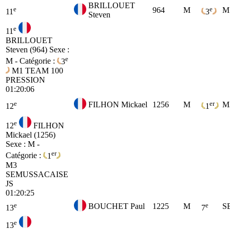
BRILLOUET
e
e
964
M
M
11
3
Steven
e
11
BRILLOUET
Steven (964)
Sexe :
e
M - Catégorie :
3
M1
TEAM 100
PRESSION
01:20:06
e
er
FILHON Mickael
1256
M
M
12
1
e
12
FILHON
Mickael (1256)
Sexe : M -
er
Catégorie :
1
M3
SEMUSSACAISE
JS
01:20:25
e
e
BOUCHET Paul
1225
M
S
13
7
e
13