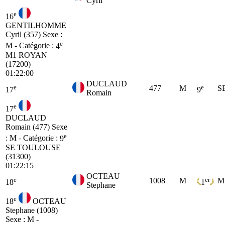
Cyril
e
16
GENTILHOMME
Cyril (357)
Sexe :
e
M - Catégorie :
4
M1
ROYAN
(17200)
01:22:00
DUCLAUD
e
e
477
M
S
17
9
Romain
e
17
DUCLAUD
Romain (477)
Sexe
e
: M - Catégorie :
9
SE
TOULOUSE
(31300)
01:22:15
OCTEAU
e
er
1008
M
M
18
1
Stephane
e
18
OCTEAU
Stephane (1008)
Sexe : M -