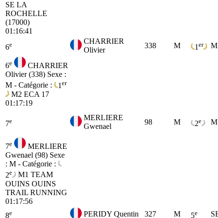
SE
LA
ROCHELLE
(17000)
01:16:41
CHARRIER
e
er
338
M
M
6
1
Olivier
e
6
CHARRIER
Olivier (338)
Sexe :
er
M - Catégorie :
1
M2
ECA 17
01:17:19
MERLIERE
e
e
98
M
M
7
2
Gwenael
e
7
MERLIERE
Gwenael (98)
Sexe
: M - Catégorie :
e
2
M1
TEAM
OUINS OUINS
TRAIL RUNNING
01:17:56
e
e
PERIDY Quentin
327
M
S
8
5