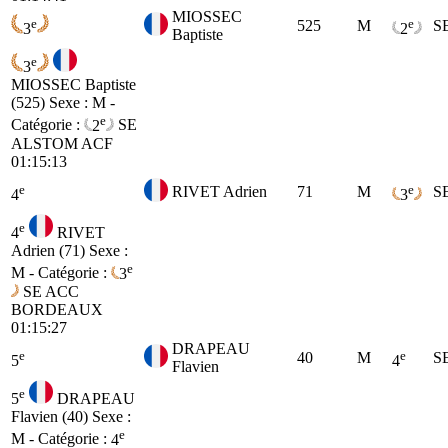
MIOSSEC
e
e
525
M
S
3
2
Baptiste
e
3
MIOSSEC Baptiste
(525)
Sexe : M -
e
Catégorie :
2
SE
ALSTOM ACF
01:15:13
e
e
RIVET Adrien
71
M
S
4
3
e
4
RIVET
Adrien (71)
Sexe :
e
M - Catégorie :
3
SE
ACC
BORDEAUX
01:15:27
DRAPEAU
e
e
40
M
S
5
4
Flavien
e
5
DRAPEAU
Flavien (40)
Sexe :
e
M - Catégorie :
4