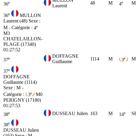
MULLON
e
e
48
M
M
36
4
Laurent
e
36
MULLON
Laurent (48)
Sexe :
e
M - Catégorie :
4
M3
CHATELAILLON-
PLAGE (17340)
01:27:52
DOFFAGNE
e
e
1114
M
M
37
3
Guillaume
e
37
DOFFAGNE
Guillaume (1114)
Sexe : M -
e
Catégorie :
3
M0
PERIGNY (17180)
01:27:53
e
e
DUSSEAU Julien
163
M
S
38
14
e
38
DUSSEAU Julien
(163)
Sexe : M -