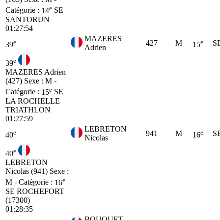
e
Catégorie :
14
SE
SANTORUN
01:27:54
MAZERES
e
e
427
M
S
39
15
Adrien
e
39
MAZERES Adrien
(427)
Sexe : M -
e
Catégorie :
15
SE
LA ROCHELLE
TRIATHLON
01:27:59
LEBRETON
e
e
941
M
S
40
16
Nicolas
e
40
LEBRETON
Nicolas (941)
Sexe :
e
M - Catégorie :
16
SE
ROCHEFORT
(17300)
01:28:35
BOUQUET