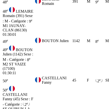
e
e
391
M
M
48
9
Romain
e
48
LEMAIRE
Romain (391)
Sexe
e
: M - Catégorie :
9
M1
JAUNAY-
CLAN (86130)
01:30:01
e
e
BOUTON Julien
1142
M
M
49
8
e
49
BOUTON
Julien (1142)
Sexe :
e
M - Catégorie :
8
M2
ST VAIZE
(17100)
01:30:11
CASTELLANI
e
e
45
F
S
50
2
Fanny
e
50
CASTELLANI
Fanny (45)
Sexe : F
e
- Catégorie :
2
SE
OUIRUN LA