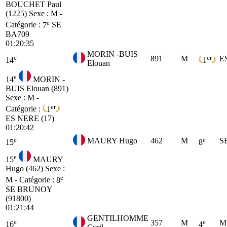
BOUCHET Paul
(1225)
Sexe : M -
e
Catégorie :
7
SE
BA709
01:20:35
MORIN -BUIS
e
er
891
M
E
14
1
Elouan
e
14
MORIN -
BUIS Elouan (891)
Sexe : M -
er
Catégorie :
1
ES
NERE (17)
01:20:42
e
e
MAURY Hugo
462
M
S
15
8
e
15
MAURY
Hugo (462)
Sexe :
e
M - Catégorie :
8
SE
BRUNOY
(91800)
01:21:44
GENTILHOMME
e
e
357
M
M
16
4