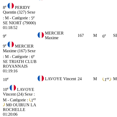
e
8
PERIDY
Quentin (327)
Sexe
e
: M - Catégorie :
5
SE
NIORT (79000)
01:18:52
MERCIER
e
e
167
M
S
9
6
Maxime
e
9
MERCIER
Maxime (167)
Sexe
e
: M - Catégorie :
6
SE
TRIATH CLUB
ROYANNAIS
01:19:16
e
er
LAVOYE Vincent
24
M
M
10
1
e
10
LAVOYE
Vincent (24)
Sexe :
er
M - Catégorie :
1
M0
OUIRUN LA
ROCHELLE
01:20:06