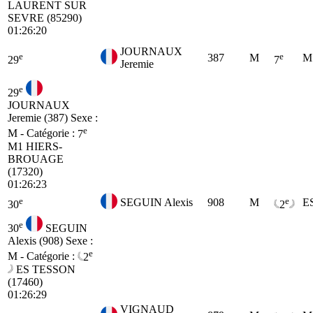
LAURENT SUR
SEVRE (85290)
01:26:20
JOURNAUX
e
e
387
M
M
29
7
Jeremie
e
29
JOURNAUX
Jeremie (387)
Sexe :
e
M - Catégorie :
7
M1
HIERS-
BROUAGE
(17320)
01:26:23
e
e
SEGUIN Alexis
908
M
E
30
2
e
30
SEGUIN
Alexis (908)
Sexe :
e
M - Catégorie :
2
ES
TESSON
(17460)
01:26:29
VIGNAUD