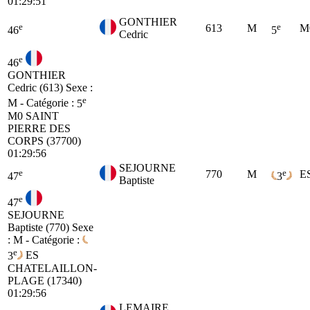
01:29:51
GONTHIER
e
e
613
M
M
46
5
Cedric
e
46
GONTHIER
Cedric (613)
Sexe :
e
M - Catégorie :
5
M0
SAINT
PIERRE DES
CORPS (37700)
01:29:56
SEJOURNE
e
e
770
M
E
47
3
Baptiste
e
47
SEJOURNE
Baptiste (770)
Sexe
: M - Catégorie :
e
3
ES
CHATELAILLON-
PLAGE (17340)
01:29:56
LEMAIRE