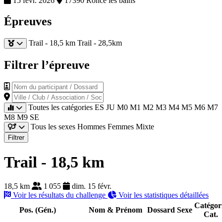
15 févr. 2026
17390 Ronce les bains
Épreuves
Trail - 18,5 km
Trail - 28,5km
Filtrer l’épreuve
Nom du participant / Dossard
Ville / Club / Association / Société
Toutes les catégories
ES
JU
M0
M1
M2
M3
M4
M5
M6
M7
M8
M9
SE
Tous les sexes
Hommes
Femmes
Mixte
Filtrer
Trail - 18,5 km
18,5 km
1 055
dim. 15 févr.
Voir les résultats du challenge
Voir les statistiques détaillées
Catégor
Pos. (Gén.)
Nom & Prénom
Dossard
Sexe
Cat.