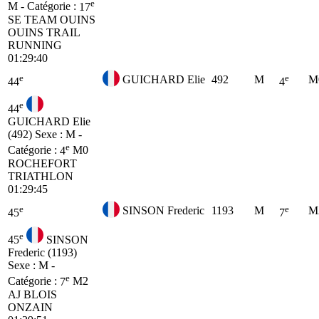
e
M - Catégorie :
17
SE
TEAM OUINS
OUINS TRAIL
RUNNING
01:29:40
e
e
GUICHARD Elie
492
M
M
44
4
e
44
GUICHARD Elie
(492)
Sexe : M -
e
Catégorie :
4
M0
ROCHEFORT
TRIATHLON
01:29:45
e
e
SINSON Frederic
1193
M
M
45
7
e
45
SINSON
Frederic (1193)
Sexe : M -
e
Catégorie :
7
M2
AJ BLOIS
ONZAIN