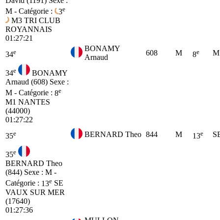
David (1191)
Sexe :
e
M - Catégorie :
3
M3
TRI CLUB
ROYANNAIS
01:27:21
BONAMY
e
e
608
M
M
34
8
Arnaud
e
34
BONAMY
Arnaud (608)
Sexe :
e
M - Catégorie :
8
M1
NANTES
(44000)
01:27:22
e
e
BERNARD Theo
844
M
S
35
13
e
35
BERNARD Theo
(844)
Sexe : M -
e
Catégorie :
13
SE
VAUX SUR MER
(17640)
01:27:36