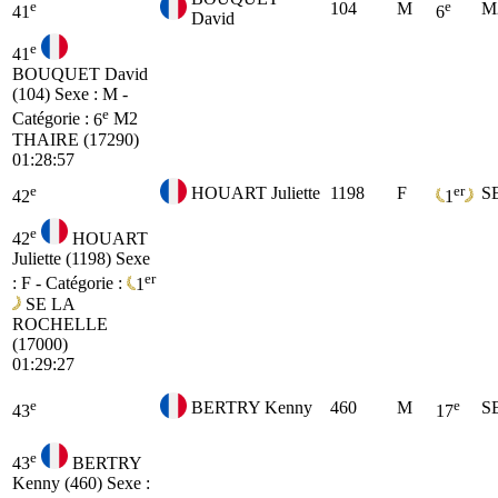
e
e
104
M
M
41
6
David
e
41
BOUQUET David
(104)
Sexe : M -
e
Catégorie :
6
M2
THAIRE (17290)
01:28:57
e
er
HOUART Juliette
1198
F
S
42
1
e
42
HOUART
Juliette (1198)
Sexe
er
: F - Catégorie :
1
SE
LA
ROCHELLE
(17000)
01:29:27
e
e
BERTRY Kenny
460
M
S
43
17
e
43
BERTRY
Kenny (460)
Sexe :