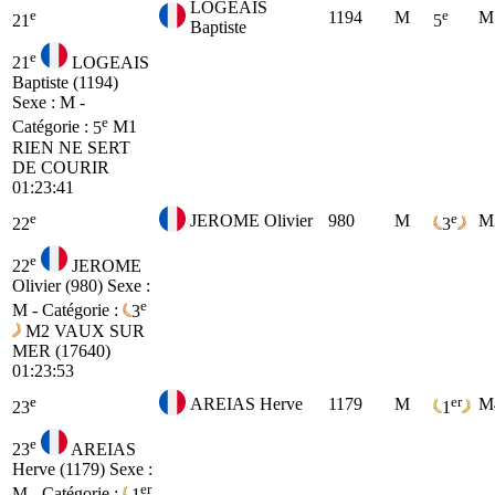
LOGEAIS
e
e
1194
M
M
21
5
Baptiste
e
21
LOGEAIS
Baptiste (1194)
Sexe : M -
e
Catégorie :
5
M1
RIEN NE SERT
DE COURIR
01:23:41
e
e
JEROME Olivier
980
M
M
22
3
e
22
JEROME
Olivier (980)
Sexe :
e
M - Catégorie :
3
M2
VAUX SUR
MER (17640)
01:23:53
e
er
AREIAS Herve
1179
M
M
23
1
e
23
AREIAS
Herve (1179)
Sexe :
er
M - Catégorie :
1