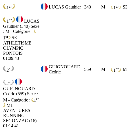
er
er
LUCAS Gauthier
340
M
S
1
1
er
1
LUCAS
Gauthier (340)
Sexe
: M - Catégorie :
er
1
SE
ATHLETISME
OLYMPIC
PONTOIS
01:09:43
GUIGNOUARD
e
er
559
M
M
2
1
Cedric
e
2
GUIGNOUARD
Cedric (559)
Sexe :
er
M - Catégorie :
1
M1
AVENTURES
RUNNING
SEGONZAC (16)
01:14:41