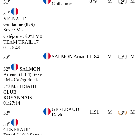
e
e
879
M
M
31
2
Guillaume
e
31
VIGNAUD
Guillaume (879)
Sexe : M -
e
Catégorie :
2
M0
TEAM TRAIL 17
01:26:49
e
e
SALMON Arnaud
1184
M
M
32
2
e
32
SALMON
Arnaud (1184)
Sexe
: M - Catégorie :
e
2
M3
TRIATH
CLUB
ROYANNAIS
01:27:14
GENERAUD
e
e
1191
M
M
33
3
David
e
33
GENERAUD