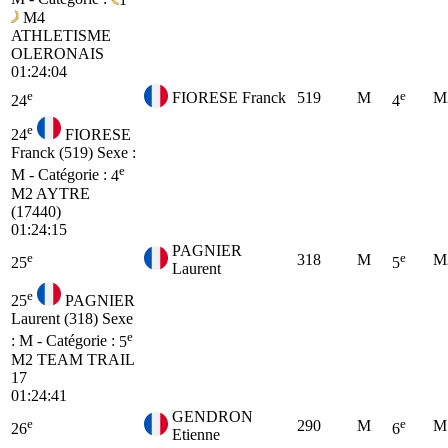
M4
ATHLETISME
OLERONAIS
01:24:04
e
e
FIORESE Franck
519
M
M
24
4
e
24
FIORESE
Franck (519)
Sexe :
e
M - Catégorie :
4
M2
AYTRE
(17440)
01:24:15
PAGNIER
e
e
318
M
M
25
5
Laurent
e
25
PAGNIER
Laurent (318)
Sexe
e
: M - Catégorie :
5
M2
TEAM TRAIL
17
01:24:41
GENDRON
e
e
290
M
M
26
6
Etienne