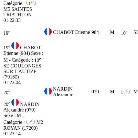
er
Catégorie :
1
M5
SAINTES
TRIATHLON
01:22:33
e
e
CHABOT Etienne
984
M
S
19
10
e
19
CHABOT
Etienne (984)
Sexe :
e
M - Catégorie :
10
SE
COULONGES
SUR L'AUTIZE
(79160)
01:23:04
NARDIN
e
e
979
M
M
20
2
Alexandre
e
20
NARDIN
Alexandre (979)
Sexe : M -
e
Catégorie :
2
M2
ROYAN (17200)
01:23:14