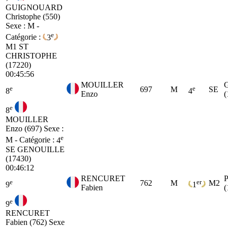
GUIGNOUARD
Christophe (550)
Sexe : M -
e
Catégorie :
3
M1
ST
CHRISTOPHE
(17220)
00:45:56
MOUILLER
e
e
697
M
SE
8
4
Enzo
(
e
8
MOUILLER
Enzo (697)
Sexe :
e
M - Catégorie :
4
SE
GENOUILLE
(17430)
00:46:12
RENCURET
e
er
762
M
M2
9
1
Fabien
(
e
9
RENCURET
Fabien (762)
Sexe