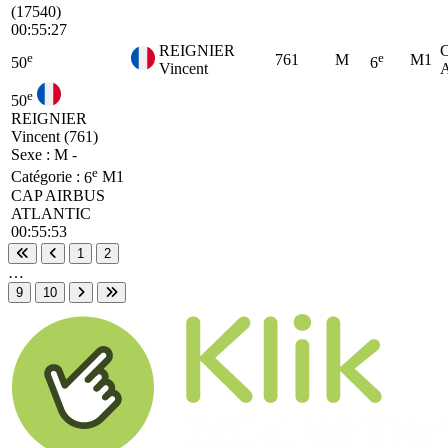
(17540)
00:55:27
REIGNIER
e
e
761
M
M1
50
6
Vincent
e
50
REIGNIER
Vincent (761)
Sexe : M -
e
Catégorie :
6
M1
CAP AIRBUS
ATLANTIC
00:55:53
1
2
Première page
Page précédente
…
9
10
Page suivante
Dernière page