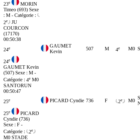
e
23
MORIN
Timeo (693)
Sexe
: M - Catégorie :
e
2
JU
COURCON
(17170)
00:50:38
GAUMET
e
e
507
M
M0
24
4
Kevin
e
24
GAUMET Kevin
(507)
Sexe : M -
e
Catégorie :
4
M0
SANTORUN
00:50:47
e
e
PICARD Cyndie
736
F
M0
25
2
e
25
PICARD
Cyndie (736)
Sexe : F -
e
Catégorie :
2
M0
STADE