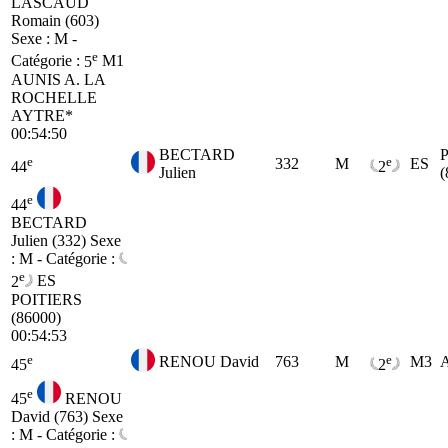
LASCAUD
Romain (603)
Sexe : M -
e
Catégorie :
5
M1
AUNIS A. LA
ROCHELLE
AYTRE*
00:54:50
BECTARD
e
e
332
M
ES
44
2
Julien
(
e
44
BECTARD
Julien (332)
Sexe
: M - Catégorie :
e
2
ES
POITIERS
(86000)
00:54:53
e
e
RENOU David
763
M
M3
45
2
e
45
RENOU
David (763)
Sexe
: M - Catégorie :