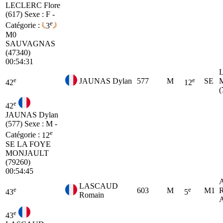
LECLERC Flore
(617)
Sexe : F -
e
Catégorie :
3
M0
SAUVAGNAS
(47340)
00:54:31
e
e
JAUNAS Dylan
577
M
SE
42
12
(
e
42
JAUNAS Dylan
(577)
Sexe : M -
e
Catégorie :
12
SE
LA FOYE
MONJAULT
(79260)
00:54:45
LASCAUD
e
e
603
M
M1
43
5
Romain
e
43