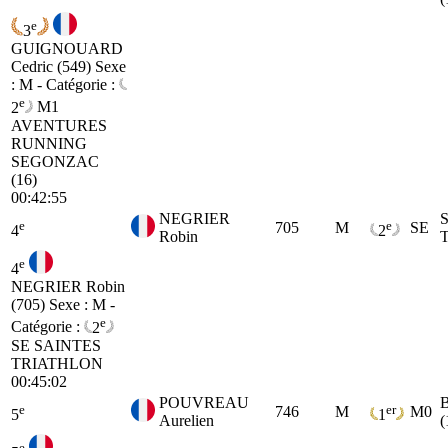
e
3
GUIGNOUARD
Cedric (549)
Sexe
: M - Catégorie :
e
2
M1
AVENTURES
RUNNING
SEGONZAC
(16)
00:42:55
NEGRIER
e
e
705
M
SE
4
2
Robin
e
4
NEGRIER Robin
(705)
Sexe : M -
e
Catégorie :
2
SE
SAINTES
TRIATHLON
00:45:02
POUVREAU
e
er
746
M
M0
5
1
Aurelien
(
e