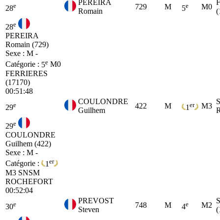
PEREIRA
e
e
729
M
M0
28
5
Romain
(
e
28
PEREIRA
Romain (729)
Sexe : M -
e
Catégorie :
5
M0
FERRIERES
(17170)
00:51:48
COULONDRE
e
er
422
M
M3
29
1
Guilhem
e
29
COULONDRE
Guilhem (422)
Sexe : M -
er
Catégorie :
1
M3
SNSM
ROCHEFORT
00:52:04
PREVOST
e
e
748
M
M2
30
4
Steven
(