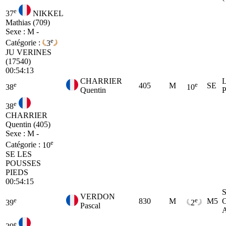
e
37
NIKKEL
Mathias (709)
Sexe : M -
e
Catégorie :
3
JU
VERINES
(17540)
00:54:13
CHARRIER
e
e
405
M
SE
38
10
Quentin
e
38
CHARRIER
Quentin (405)
Sexe : M -
e
Catégorie :
10
SE
LES
POUSSES
PIEDS
00:54:15
VERDON
e
e
830
M
M5
39
2
Pascal
e