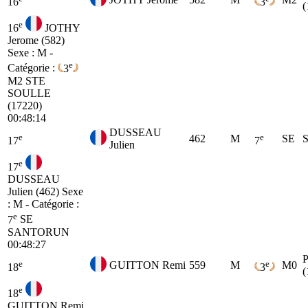
16
3
(
e
16
JOTHY
Jerome (582)
Sexe : M -
e
Catégorie :
3
M2
STE
SOULLE
(17220)
00:48:14
DUSSEAU
e
e
462
M
SE
17
7
Julien
e
17
DUSSEAU
Julien (462)
Sexe
: M - Catégorie :
e
7
SE
SANTORUN
00:48:27
e
e
GUITTON Remi
559
M
M0
18
3
(
e
18
GUITTON Remi