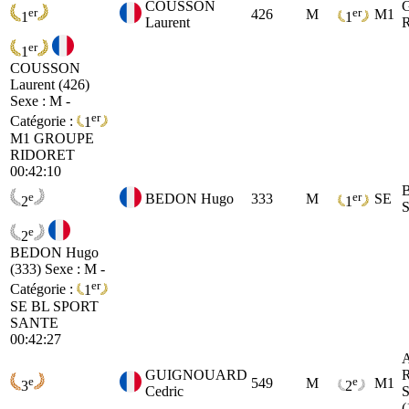
COUSSON
er
er
426
M
M1
1
1
Laurent
er
1
COUSSON
Laurent (426)
Sexe : M -
er
Catégorie :
1
M1
GROUPE
RIDORET
00:42:10
e
er
BEDON Hugo
333
M
SE
2
1
e
2
BEDON Hugo
(333)
Sexe : M -
er
Catégorie :
1
SE
BL SPORT
SANTE
00:42:27
GUIGNOUARD
e
e
549
M
M1
3
2
Cedric
(