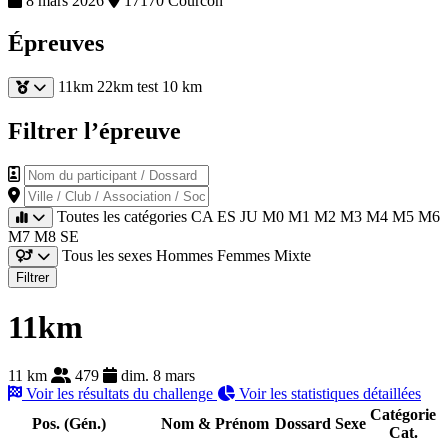
8 mars 2026
17170 Courcon
Épreuves
11km
22km
test 10 km
Filtrer l’épreuve
Nom du participant / Dossard
Ville / Club / Association / Société
Toutes les catégories
CA
ES
JU
M0
M1
M2
M3
M4
M5
M6
M7
M8
SE
Tous les sexes
Hommes
Femmes
Mixte
Filtrer
11km
11 km
479
dim. 8 mars
Voir les résultats du challenge
Voir les statistiques détaillées
Catégorie
Pos. (Gén.)
Nom & Prénom
Dossard
Sexe
Cat.