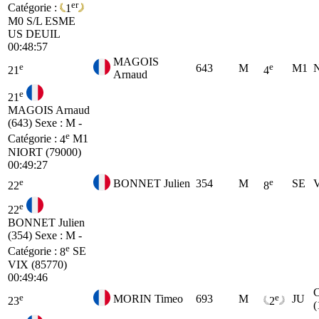
er
Catégorie :
1
M0
S/L ESME
US DEUIL
00:48:57
MAGOIS
e
e
643
M
M1
N
21
4
Arnaud
e
21
MAGOIS Arnaud
(643)
Sexe : M -
e
Catégorie :
4
M1
NIORT (79000)
00:49:27
e
e
BONNET Julien
354
M
SE
V
22
8
e
22
BONNET Julien
(354)
Sexe : M -
e
Catégorie :
8
SE
VIX (85770)
00:49:46
e
e
MORIN Timeo
693
M
JU
23
2
(