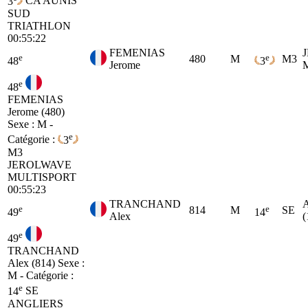
3
CA
AUNIS
SUD
TRIATHLON
00:55:22
FEMENIAS
e
e
480
M
M3
48
3
Jerome
e
48
FEMENIAS
Jerome (480)
Sexe : M -
e
Catégorie :
3
M3
JEROLWAVE
MULTISPORT
00:55:23
TRANCHAND
e
e
814
M
SE
49
14
Alex
(
e
49
TRANCHAND
Alex (814)
Sexe :
M - Catégorie :
e
14
SE
ANGLIERS