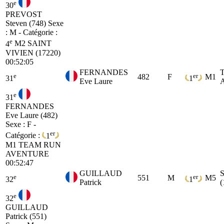
e
30
PREVOST
Steven (748)
Sexe
: M - Catégorie :
e
4
M2
SAINT
VIVIEN (17220)
00:52:05
FERNANDES
e
er
482
F
M1
31
1
Eve Laure
e
31
FERNANDES
Eve Laure (482)
Sexe : F -
er
Catégorie :
1
M1
TEAM RUN
AVENTURE
00:52:47
GUILLAUD
e
er
551
M
M5
32
1
Patrick
(
e
32
GUILLAUD
Patrick (551)