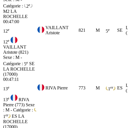
e
Catégorie :
2
M2
LA
ROCHELLE
00:47:00
VAILLANT
e
e
821
M
SE
12
5
Aristote
(
e
12
VAILLANT
Aristote (821)
Sexe : M -
e
Catégorie :
5
SE
LA ROCHELLE
(17000)
00:47:11
e
er
RIVA Pierre
773
M
ES
13
1
(
e
13
RIVA
Pierre (773)
Sexe
: M - Catégorie :
er
1
ES
LA
ROCHELLE
(17000)