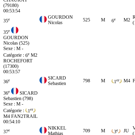
(79180)
00:53:54
GOURDON
e
e
525
M
M2
35
6
Nicolas
(
e
35
GOURDON
Nicolas (525)
Sexe : M -
e
Catégorie :
6
M2
ROCHEFORT
(17300)
00:53:57
SICARD
e
er
798
M
M4
36
1
Sebastien
e
36
SICARD
Sebastien (798)
Sexe : M -
er
Catégorie :
1
M4
FAN2TRAIL
00:54:10
NIKKEL
e
e
709
M
JU
37
3
Mathias
(