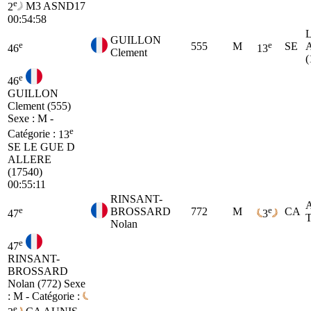
e
2
M3
ASND17
00:54:58
GUILLON
e
e
555
M
SE
46
13
Clement
(
e
46
GUILLON
Clement (555)
Sexe : M -
e
Catégorie :
13
SE
LE GUE D
ALLERE
(17540)
00:55:11
RINSANT-
e
e
BROSSARD
772
M
CA
47
3
Nolan
e
47
RINSANT-
BROSSARD
Nolan (772)
Sexe
: M - Catégorie :
e