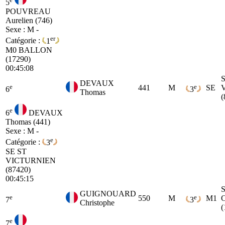
5
POUVREAU
Aurelien (746)
Sexe : M -
er
Catégorie :
1
M0
BALLON
(17290)
00:45:08
DEVAUX
e
e
441
M
SE
6
3
Thomas
(
e
6
DEVAUX
Thomas (441)
Sexe : M -
e
Catégorie :
3
SE
ST
VICTURNIEN
(87420)
00:45:15
GUIGNOUARD
e
e
550
M
M1
7
3
Christophe
(
e
7