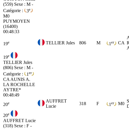
(559)
Sexe : M -
e
Catégorie :
3
M0
PUYMOYEN
(16400)
00:48:33
e
er
TELLIER Jules
806
M
CA
19
1
e
19
TELLIER Jules
(806)
Sexe : M -
er
Catégorie :
1
CA
AUNIS A.
LA ROCHELLE
AYTRE*
00:48:49
AUFFRET
e
er
318
F
M0
20
1
Lucie
e
20
AUFFRET Lucie
(318)
Sexe : F -