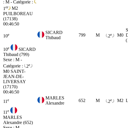
: M - Catégorie :
er
1
M2
PUILBOREAU
(17138)
00:46:50
SICARD
e
e
799
M
M0
10
2
Thibaud
(
e
10
SICARD
Thibaud (799)
Sexe : M -
e
Catégorie :
2
M0
SAINT-
JEAN-DE-
LIVERSAY
(17170)
00:46:50
MARLES
e
e
652
M
M2
11
2
Alexandre
e
11
MARLES
Alexandre (652)
Sexe : M -