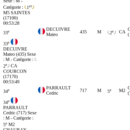
Sexe : M -
er
Catégorie :
1
M5
SAINTES
(17100)
00:53:28
DECUIVRE
e
e
435
M
CA
33
2
Mateo
(
e
33
DECUIVRE
Mateo (435)
Sexe
: M - Catégorie :
e
2
CA
COURCON
(17170)
00:53:49
PARRAULT
e
e
717
M
M2
34
5
Cedric
(
e
34
PARRAULT
Cedric (717)
Sexe
: M - Catégorie :
e
5
M2
CHAURAY