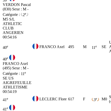
39
VERDON Pascal
(830)
Sexe : M -
e
Catégorie :
2
M5
S/L
ATHLETIC
CLUB
ANGERIEN
00:54:16
e
e
FRANCO Axel
495
M
SE
40
11
e
40
FRANCO Axel
(495)
Sexe : M -
e
Catégorie :
11
SE
US
AIGREFEUILLE
ATHLETISME
00:54:19
e
e
LECLERC Flore
617
F
M0
41
3
(
e
41