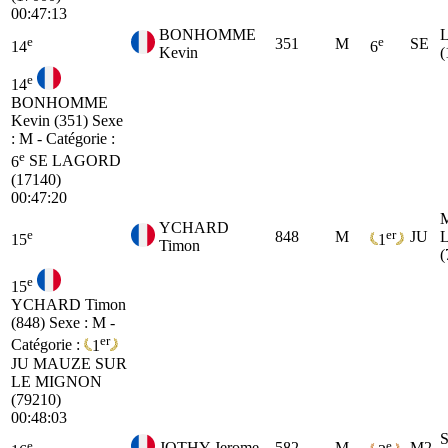
00:47:13
BONHOMME
e
e
351
M
SE
14
6
Kevin
(
e
14
BONHOMME
Kevin (351)
Sexe
: M - Catégorie :
e
6
SE
LAGORD
(17140)
00:47:20
YCHARD
e
er
848
M
JU
15
1
Timon
(
e
15
YCHARD Timon
(848)
Sexe : M -
er
Catégorie :
1
JU
MAUZE SUR
LE MIGNON
(79210)
00:48:03
e
e
JOTHY Jerome
582
M
M2