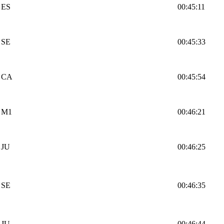
ES
00:45:11
SE
00:45:33
CA
00:45:54
M1
00:46:21
JU
00:46:25
SE
00:46:35
JU
00:46:44