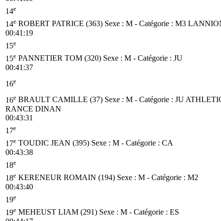
e
14
e
14
ROBERT PATRICE (363)
Sexe : M - Catégorie :
M3
LANNIO
00:41:19
e
15
e
15
PANNETIER TOM (320)
Sexe : M - Catégorie :
JU
00:41:37
e
16
e
16
BRAULT CAMILLE (37)
Sexe : M - Catégorie :
JU
ATHLETI
RANCE DINAN
00:43:31
e
17
e
17
TOUDIC JEAN (395)
Sexe : M - Catégorie :
CA
00:43:38
e
18
e
18
KERENEUR ROMAIN (194)
Sexe : M - Catégorie :
M2
00:43:40
e
19
e
19
MEHEUST LIAM (291)
Sexe : M - Catégorie :
ES