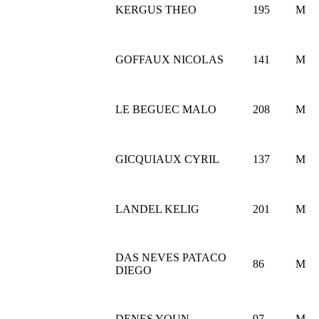
KERGUS THEO
195
M
GOFFAUX NICOLAS
141
M
LE BEGUEC MALO
208
M
GICQUIAUX CYRIL
137
M
LANDEL KELIG
201
M
DAS NEVES PATACO
86
M
DIEGO
DENES YOUN
97
M