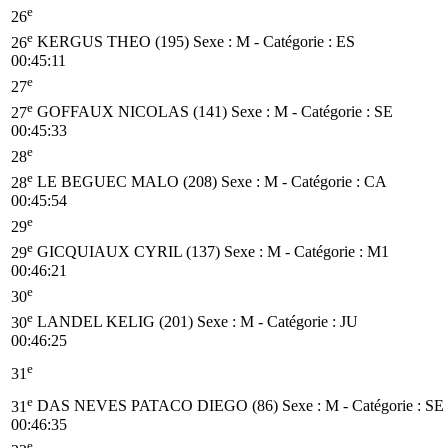
e
26
e
26
KERGUS THEO (195)
Sexe : M - Catégorie :
ES
00:45:11
e
27
e
27
GOFFAUX NICOLAS (141)
Sexe : M - Catégorie :
SE
00:45:33
e
28
e
28
LE BEGUEC MALO (208)
Sexe : M - Catégorie :
CA
00:45:54
e
29
e
29
GICQUIAUX CYRIL (137)
Sexe : M - Catégorie :
M1
00:46:21
e
30
e
30
LANDEL KELIG (201)
Sexe : M - Catégorie :
JU
00:46:25
e
31
e
31
DAS NEVES PATACO DIEGO (86)
Sexe : M - Catégorie :
SE
00:46:35
e