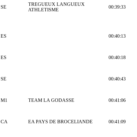
TREGUEUX LANGUEUX
SE
00:39:33
ATHLETISME
ES
00:40:13
ES
00:40:18
SE
00:40:43
M1
TEAM LA GODASSE
00:41:06
CA
EA PAYS DE BROCELIANDE
00:41:09