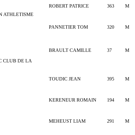
ROBERT PATRICE
363
M
N ATHLETISME
PANNETIER TOM
320
M
BRAULT CAMILLE
37
M
C CLUB DE LA
TOUDIC JEAN
395
M
KERENEUR ROMAIN
194
M
MEHEUST LIAM
291
M