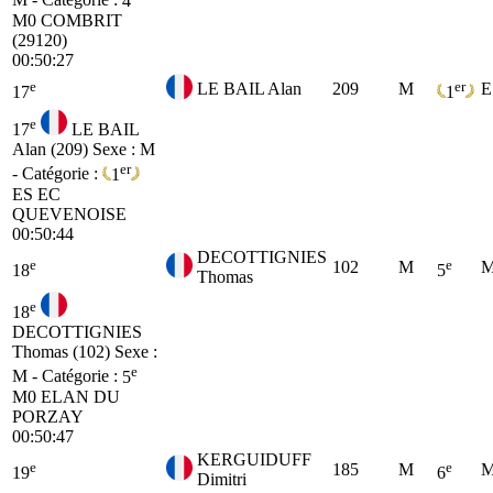
M - Catégorie :
4
M0
COMBRIT
(29120)
00:50:27
e
er
LE BAIL Alan
209
M
E
17
1
e
17
LE BAIL
Alan (209)
Sexe : M
er
- Catégorie :
1
ES
EC
QUEVENOISE
00:50:44
DECOTTIGNIES
e
e
102
M
M
18
5
Thomas
e
18
DECOTTIGNIES
Thomas (102)
Sexe :
e
M - Catégorie :
5
M0
ELAN DU
PORZAY
00:50:47
KERGUIDUFF
e
e
185
M
M
19
6
Dimitri