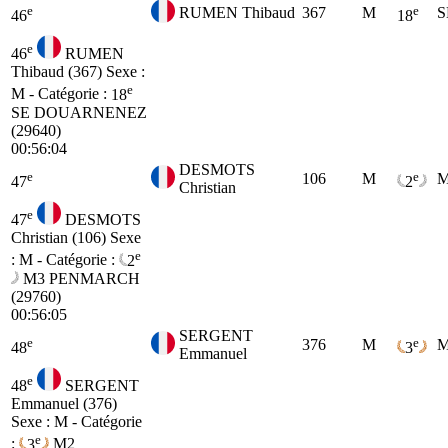
e
e
RUMEN Thibaud
367
M
S
46
18
e
46
RUMEN
Thibaud (367)
Sexe :
e
M - Catégorie :
18
SE
DOUARNENEZ
(29640)
00:56:04
DESMOTS
e
e
106
M
M
47
2
Christian
e
47
DESMOTS
Christian (106)
Sexe
e
: M - Catégorie :
2
M3
PENMARCH
(29760)
00:56:05
SERGENT
e
e
376
M
M
48
3
Emmanuel
e
48
SERGENT
Emmanuel (376)
Sexe : M - Catégorie
e
:
3
M2