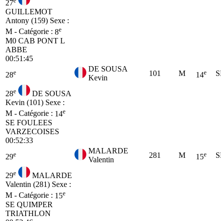
e
27
GUILLEMOT
Antony (159)
Sexe :
e
M - Catégorie :
8
M0
CAB PONT L
ABBE
00:51:45
DE SOUSA
e
e
101
M
S
28
14
Kevin
e
28
DE SOUSA
Kevin (101)
Sexe :
e
M - Catégorie :
14
SE
FOULEES
VARZECOISES
00:52:33
MALARDE
e
e
281
M
S
29
15
Valentin
e
29
MALARDE
Valentin (281)
Sexe :
e
M - Catégorie :
15
SE
QUIMPER
TRIATHLON