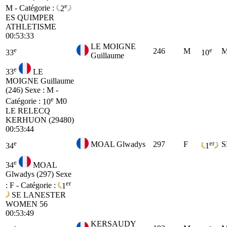
e
M - Catégorie :
2
ES
QUIMPER
ATHLETISME
00:53:33
LE MOIGNE
e
e
246
M
M
33
10
Guillaume
e
33
LE
MOIGNE Guillaume
(246)
Sexe : M -
e
Catégorie :
10
M0
LE RELECQ
KERHUON (29480)
00:53:44
e
er
MOAL Glwadys
297
F
S
34
1
e
34
MOAL
Glwadys (297)
Sexe
er
: F - Catégorie :
1
SE
LANESTER
WOMEN 56
00:53:49
KERSAUDY
e
e