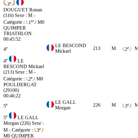
e
3
DOUGUET Ronan
(116)
Sexe : M -
er
Catégorie :
1
M0
QUIMPER
TRIATHLON
00:45:52
LE BESCOND
e
e
213
M
M
4
2
Mickael
e
4
LE
BESCOND Mickael
(213)
Sexe : M -
e
Catégorie :
2
M0
POULDERGAT
(29100)
00:46:22
LE GALL
e
e
226
M
M
5
3
Morgan
e
5
LE GALL
Morgan (226)
Sexe :
e
M - Catégorie :
3
M0
QUIMPER