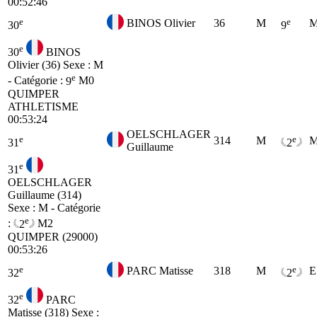
00:52:46
e
e
BINOS Olivier
36
M
M
30
9
e
30
BINOS
Olivier (36)
Sexe : M
e
- Catégorie :
9
M0
QUIMPER
ATHLETISME
00:53:24
OELSCHLAGER
e
e
314
M
M
31
2
Guillaume
e
31
OELSCHLAGER
Guillaume (314)
Sexe : M - Catégorie
e
:
2
M2
QUIMPER (29000)
00:53:26
e
e
PARC Matisse
318
M
E
32
2
e
32
PARC
Matisse (318)
Sexe :