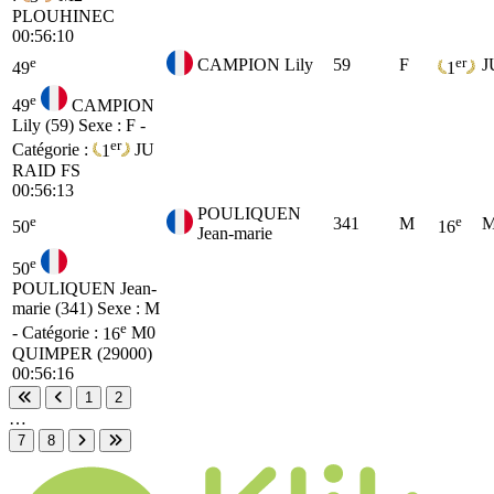
PLOUHINEC
00:56:10
e
er
CAMPION Lily
59
F
J
49
1
e
49
CAMPION
Lily (59)
Sexe : F -
er
Catégorie :
1
JU
RAID FS
00:56:13
POULIQUEN
e
e
341
M
M
50
16
Jean-marie
e
50
POULIQUEN Jean-
marie (341)
Sexe : M
e
- Catégorie :
16
M0
QUIMPER (29000)
00:56:16
1
2
Première page
Page précédente
…
7
8
Page suivante
Dernière page