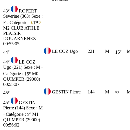
e
43
ROPERT
Severine (363)
Sexe :
er
F - Catégorie :
1
M2
CLUB ATHLE
PLAISIR
DOUARNENEZ
00:55:05
e
e
LE COZ Ugo
221
M
M
44
15
e
44
LE COZ
Ugo (221)
Sexe : M -
e
Catégorie :
15
M0
QUIMPER (29000)
00:55:07
e
e
GESTIN Pierre
144
M
M
45
5
e
45
GESTIN
Pierre (144)
Sexe : M
e
- Catégorie :
5
M1
QUIMPER (29000)
00:56:02