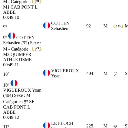
er
M - Catégorie :
1
M1
CAB PONT L
ABBE
00:49:10
COTTEN
e
er
92
M
M
9
1
Sebastien
e
9
COTTEN
Sebastien (92)
Sexe :
er
M - Catégorie :
1
M3
QUIMPER
ATHLETISME
00:49:11
VIGUEROUX
e
e
404
M
S
10
5
Yoan
e
10
VIGUEROUX Yoan
(404)
Sexe : M -
e
Catégorie :
5
SE
CAB PONT L
ABBE
00:49:12
LE FLOCH
e
e
225
M
S
11
6