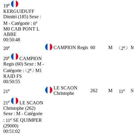
e
19
KERGUIDUFF
Dimitri (185)
Sexe :
e
M - Catégorie :
6
M0
CAB PONT L
ABBE
00:50:48
e
e
CAMPION Regis
60
M
M
20
2
e
20
CAMPION
Regis (60)
Sexe : M -
e
Catégorie :
2
M1
RAID FS
00:50:55
LE SCAON
e
e
262
M
S
21
11
Christophe
e
21
LE SCAON
Christophe (262)
Sexe : M - Catégorie
e
:
11
SE
QUIMPER
(29000)
00:51:02