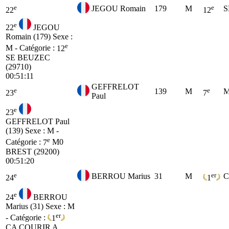
e
e
JEGOU Romain
179
M
S
22
12
e
22
JEGOU
Romain (179)
Sexe :
e
M - Catégorie :
12
SE
BEUZEC
(29710)
00:51:11
GEFFRELOT
e
e
139
M
M
23
7
Paul
e
23
GEFFRELOT Paul
(139)
Sexe : M -
e
Catégorie :
7
M0
BREST (29200)
00:51:20
e
er
BERROU Marius
31
M
24
1
e
24
BERROU
Marius (31)
Sexe : M
er
- Catégorie :
1
CA
COURIR A