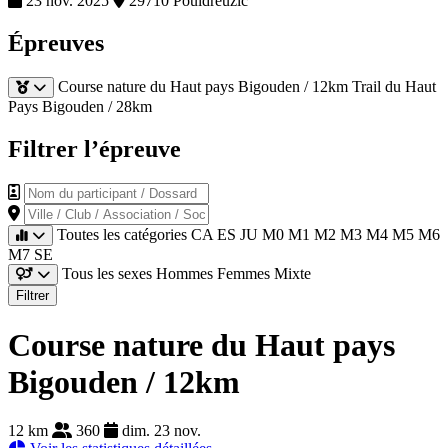
23 nov. 2025
29710 Pouldreuzic
Épreuves
Course nature du Haut pays Bigouden / 12km
Trail du Haut
Pays Bigouden / 28km
Filtrer l’épreuve
Nom du participant / Dossard
Ville / Club / Association / Société
Toutes les catégories
CA
ES
JU
M0
M1
M2
M3
M4
M5
M6
M7
SE
Tous les sexes
Hommes
Femmes
Mixte
Filtrer
Course nature du Haut pays
Bigouden / 12km
12 km
360
dim. 23 nov.