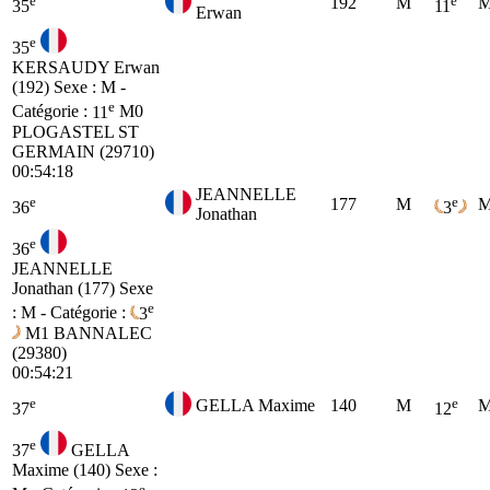
192
M
M
35
11
Erwan
e
35
KERSAUDY Erwan
(192)
Sexe : M -
e
Catégorie :
11
M0
PLOGASTEL ST
GERMAIN (29710)
00:54:18
JEANNELLE
e
e
177
M
M
36
3
Jonathan
e
36
JEANNELLE
Jonathan (177)
Sexe
e
: M - Catégorie :
3
M1
BANNALEC
(29380)
00:54:21
e
e
GELLA Maxime
140
M
M
37
12
e
37
GELLA
Maxime (140)
Sexe :
e