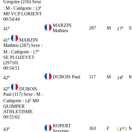
Gregoire (216)
Sexe
e
: M - Catégorie :
13
M0
VCP LORIENT
00:54:44
MARZIN
e
e
287
M
S
41
17
Mathieu
e
41
MARZIN
Mathieu (287)
Sexe :
e
M - Catégorie :
17
SE
PLOZEVET
(29710)
00:54:51
e
e
DUBOIS Paul
117
M
M
42
14
e
42
DUBOIS
Paul (117)
Sexe : M -
e
Catégorie :
14
M0
QUIMPER
ATHLETISME
00:55:02
ROPERT
e
er
363
F
M
43
1
Severine