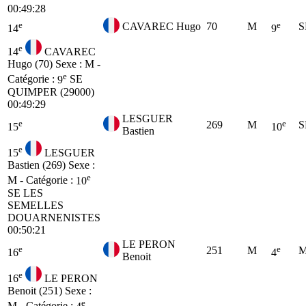
00:49:28
e
e
CAVAREC Hugo
70
M
S
14
9
e
14
CAVAREC
Hugo (70)
Sexe : M -
e
Catégorie :
9
SE
QUIMPER (29000)
00:49:29
LESGUER
e
e
269
M
S
15
10
Bastien
e
15
LESGUER
Bastien (269)
Sexe :
e
M - Catégorie :
10
SE
LES
SEMELLES
DOUARNENISTES
00:50:21
LE PERON
e
e
251
M
M
16
4
Benoit
e
16
LE PERON
Benoit (251)
Sexe :
e