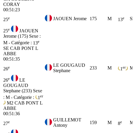
CORAY
00:51:23
e
e
JAOUEN Jerome
175
M
S
25
13
e
25
JAOUEN
Jerome (175)
Sexe :
e
M - Catégorie :
13
SE
CAB PONT L
ABBE
00:51:35
LE GOUGAUD
e
er
233
M
M
26
1
Stephane
e
26
LE
GOUGAUD
Stephane (233)
Sexe
er
: M - Catégorie :
1
M2
CAB PONT L
ABBE
00:51:36
GUILLEMOT
e
e
159
M
M
27
8
Antony