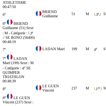
ATHLETISME
00:47:50
BRIEND
e
e
51
M
S
6
3
Guillaume
e
6
BRIEND
Guillaume (51)
Sexe
e
: M - Catégorie :
3
SE
BONO (56400)
00:48:19
e
e
LADAN Mael
199
M
S
7
4
e
7
LADAN
Mael (199)
Sexe : M
e
- Catégorie :
4
SE
QUIMPER
TRIATHLON
00:48:39
LE GUEN
e
er
237
M
M
8
1
Vincent
e
8
LE GUEN
Vincent (237)
Sexe :