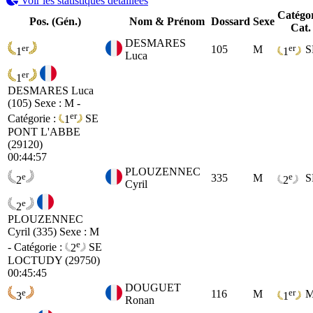
Voir les statistiques détaillées
Catégo
Pos. (Gén.)
Nom & Prénom
Dossard
Sexe
Cat.
DESMARES
er
er
105
M
S
1
1
Luca
er
1
DESMARES Luca
(105)
Sexe : M -
er
Catégorie :
1
SE
PONT L'ABBE
(29120)
00:44:57
PLOUZENNEC
e
e
335
M
S
2
2
Cyril
e
2
PLOUZENNEC
Cyril (335)
Sexe : M
e
- Catégorie :
2
SE
LOCTUDY (29750)
00:45:45
DOUGUET
e
er
116
M
M
3
1
Ronan