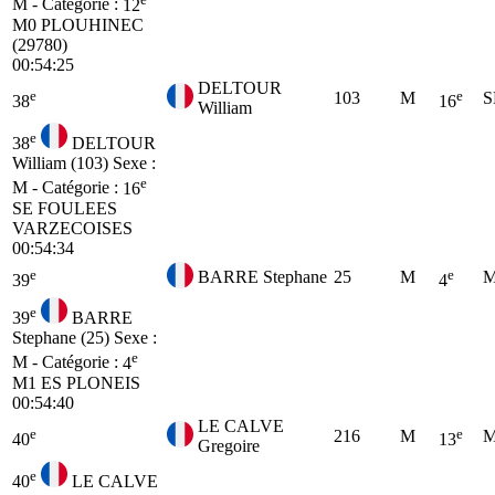
M - Catégorie :
12
M0
PLOUHINEC
(29780)
00:54:25
DELTOUR
e
e
103
M
S
38
16
William
e
38
DELTOUR
William (103)
Sexe :
e
M - Catégorie :
16
SE
FOULEES
VARZECOISES
00:54:34
e
e
BARRE Stephane
25
M
M
39
4
e
39
BARRE
Stephane (25)
Sexe :
e
M - Catégorie :
4
M1
ES PLONEIS
00:54:40
LE CALVE
e
e
216
M
M
40
13
Gregoire
e
40
LE CALVE