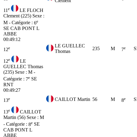
Clement
e
11
LE FLOCH
Clement (225)
Sexe :
e
M - Catégorie :
6
SE
CAB PONT L
ABBE
00:49:12
LE GUELLEC
e
e
235
M
S
12
7
Thomas
e
12
LE
GUELLEC Thomas
(235)
Sexe : M -
e
Catégorie :
7
SE
RNT
00:49:27
e
e
CAILLOT Martin
56
M
S
13
8
e
13
CAILLOT
Martin (56)
Sexe : M
e
- Catégorie :
8
SE
CAB PONT L
ABBE