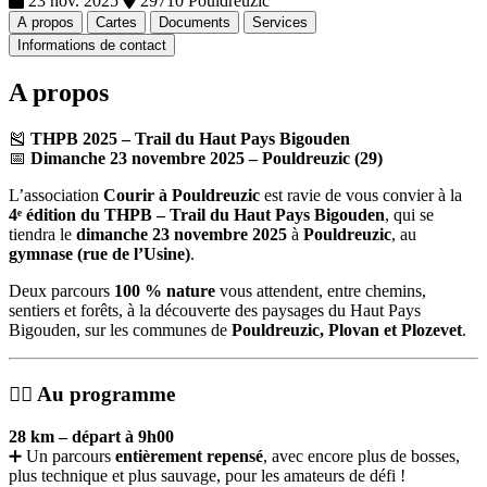
23 nov. 2025
29710 Pouldreuzic
A propos
Cartes
Documents
Services
Informations de contact
A propos
🎽
THPB 2025 – Trail du Haut Pays Bigouden
📅
Dimanche 23 novembre 2025 – Pouldreuzic (29)
L’association
Courir à Pouldreuzic
est ravie de vous convier à la
4ᵉ édition du THPB – Trail du Haut Pays Bigouden
, qui se
tiendra le
dimanche 23 novembre 2025
à
Pouldreuzic
, au
gymnase (rue de l’Usine)
.
Deux parcours
100 % nature
vous attendent, entre chemins,
sentiers et forêts, à la découverte des paysages du Haut Pays
Bigouden, sur les communes de
Pouldreuzic, Plovan et Plozevet
.
🏃‍♂️
Au programme
28 km – départ à 9h00
➕ Un parcours
entièrement repensé
, avec encore plus de bosses,
plus technique et plus sauvage, pour les amateurs de défi !