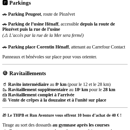
🅿️
Parkings
🚗
Parking Peugeot
, route de Plozévet
🚗 ​
Parking de l’usine Hénaff
, accessible
depuis la route de
Plozévet puis la rue de l’usine
(⚠️ L’accès par la rue de la Mer sera fermé)
🚗
Parking place Corentin Hénaff
, attenant au Carrefour Contact
Panneaux et bénévoles sur place pour vous orienter.
🍪
Ravitaillements
🥤
Ravito intermédiaire
au
8ᵉ km
(pour le 12 et le 28 km)
🥾
Ravitaillement supplémentaire
au
18ᵉ km
pour le
28 km
🍰
Ravitaillement complet à l’arrivée
🥞
Vente de crêpes à la douzaine et à l'unité sur place
🎁
Le THPB et Run Aventure vous offrent 10 bons d’achat de 40 € !
Tirage au sort des dossards
au gymnase après les courses