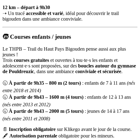
12 km – départ à 9h30
➝ Un tracé
accessible et varié
, idéal pour découvrir le trail
bigouden dans une ambiance conviviale.
🧒
Courses enfants / jeunes
Le THPB – Trail du Haut Pays Bigouden pense aussi aux plus
jeunes !
Trois
courses gratuites
et ouvertes à tou·te·s les enfants et
adolescent·e·s sont proposées, sur des
boucles autour du gymnase
de Pouldreuzic
, dans une ambiance
conviviale et sécurisée
.
🕤
À partir de 9h35 – 800 m (2 tours)
: enfants de 7 à 11 ans
(nés
entre 2018 et 2014)
🕤
À partir de 9h43 – 1600 m (4 tours)
: enfants de 12 à 13 ans
(nés entre 2013 et 2012)
🕤
À partir de 9h43 – 2000 m (5 tours)
: jeunes de 14 à 17 ans
(nés entre 2011 et 2008)
📄
Inscription obligatoire
sur Klikego avant le jour de la course.
🖋️
Autorisation parentale
obligatoire pour les mineurs.