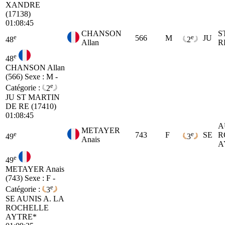
XANDRE
(17138)
01:08:45
CHANSON
S
e
e
566
M
JU
48
2
Allan
R
e
48
CHANSON Allan
(566)
Sexe : M -
e
Catégorie :
2
JU
ST MARTIN
DE RE (17410)
01:08:45
A
METAYER
e
e
743
F
SE
R
49
3
Anais
A
e
49
METAYER Anais
(743)
Sexe : F -
e
Catégorie :
3
SE
AUNIS A. LA
ROCHELLE
AYTRE*