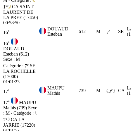
M - Catégorie :
er
1
CA
SAINT
LAURENT DE
LA PREE (17450)
00:58:50
DOUAUD
L
e
e
612
M
SE
16
7
Esteban
(
e
16
DOUAUD
Esteban (612)
Sexe : M -
e
Catégorie :
7
SE
LA ROCHELLE
(17000)
01:01:23
MAUPU
L
e
e
739
M
CA
17
2
Mathis
(
e
17
MAUPU
Mathis (739)
Sexe
: M - Catégorie :
e
2
CA
LA
JARRIE (17220)
01:01:57