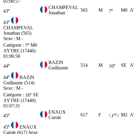
01:06:57
CHAMPEVAL
e
e
565
M
M0
A
43
7
Jonathan
e
43
CHAMPEVAL
Jonathan (565)
Sexe : M -
e
Catégorie :
7
M0
AYTRE (17440)
01:06:58
BAZIN
e
e
514
M
SE
A
44
16
Guillaume
e
44
BAZIN
Guillaume (514)
Sexe : M -
e
Catégorie :
16
SE
AYTRE (17440)
01:07:31
ENAUX
e
er
617
F
M2
A
45
1
Carole
e
45
ENAUX
Carole (617)
Sexe