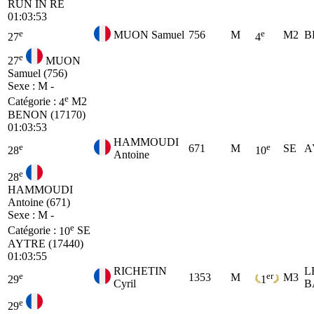
RUN IN RE
01:03:53
e
e
MUON Samuel
756
M
M2
B
27
4
e
27
MUON
Samuel (756)
Sexe : M -
e
Catégorie :
4
M2
BENON (17170)
01:03:53
HAMMOUDI
e
e
671
M
SE
A
28
10
Antoine
e
28
HAMMOUDI
Antoine (671)
Sexe : M -
e
Catégorie :
10
SE
AYTRE (17440)
01:03:55
RICHETIN
L
e
er
1353
M
M3
29
1
Cyril
B
e
29