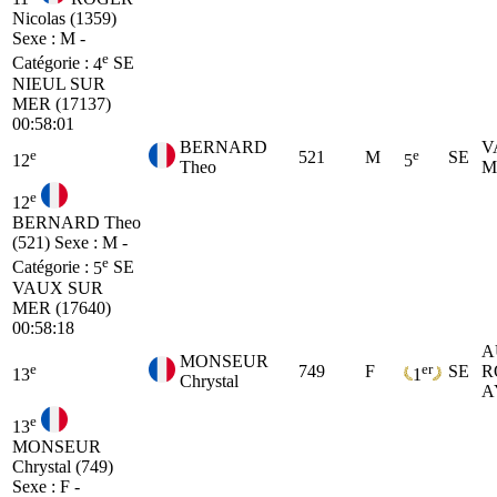
Nicolas (1359)
Sexe : M -
e
Catégorie :
4
SE
NIEUL SUR
MER (17137)
00:58:01
BERNARD
V
e
e
521
M
SE
12
5
Theo
M
e
12
BERNARD Theo
(521)
Sexe : M -
e
Catégorie :
5
SE
VAUX SUR
MER (17640)
00:58:18
A
MONSEUR
e
er
749
F
SE
R
13
1
Chrystal
A
e
13
MONSEUR
Chrystal (749)
Sexe : F -