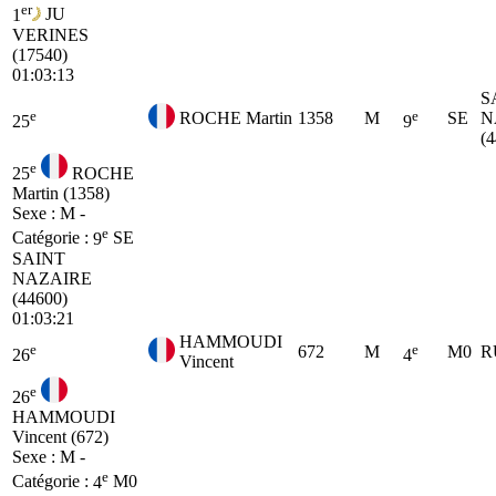
er
1
JU
VERINES
(17540)
01:03:13
S
e
e
ROCHE Martin
1358
M
SE
N
25
9
(
e
25
ROCHE
Martin (1358)
Sexe : M -
e
Catégorie :
9
SE
SAINT
NAZAIRE
(44600)
01:03:21
HAMMOUDI
e
e
672
M
M0
R
26
4
Vincent
e
26
HAMMOUDI
Vincent (672)
Sexe : M -
e
Catégorie :
4
M0