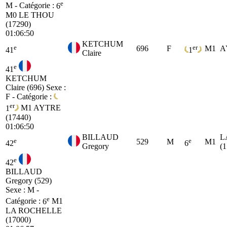
e
M - Catégorie :
6
M0
LE THOU
(17290)
01:06:50
KETCHUM
e
er
696
F
M1
A
41
1
Claire
e
41
KETCHUM
Claire (696)
Sexe :
F - Catégorie :
er
1
M1
AYTRE
(17440)
01:06:50
BILLAUD
L
e
e
529
M
M1
42
6
Gregory
(
e
42
BILLAUD
Gregory (529)
Sexe : M -
e
Catégorie :
6
M1
LA ROCHELLE
(17000)