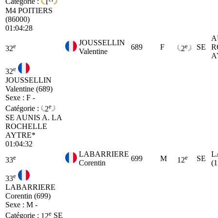
Catégorie :
1
M4
POITIERS
(86000)
01:04:28
A
JOUSSELLIN
e
e
689
F
SE
R
32
2
Valentine
A
e
32
JOUSSELLIN
Valentine (689)
Sexe : F -
e
Catégorie :
2
SE
AUNIS A. LA
ROCHELLE
AYTRE*
01:04:32
LABARRIERE
L
e
e
699
M
SE
33
12
Corentin
(
e
33
LABARRIERE
Corentin (699)
Sexe : M -
e
Catégorie :
12
SE