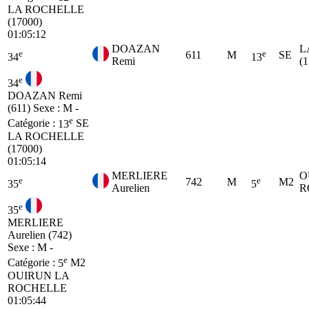
LA ROCHELLE
(17000)
01:05:12
DOAZAN
L
e
e
611
M
SE
34
13
Remi
(
e
34
DOAZAN Remi
(611)
Sexe : M -
e
Catégorie :
13
SE
LA ROCHELLE
(17000)
01:05:14
MERLIERE
O
e
e
742
M
M2
35
5
Aurelien
R
e
35
MERLIERE
Aurelien (742)
Sexe : M -
e
Catégorie :
5
M2
OUIRUN LA
ROCHELLE
01:05:44