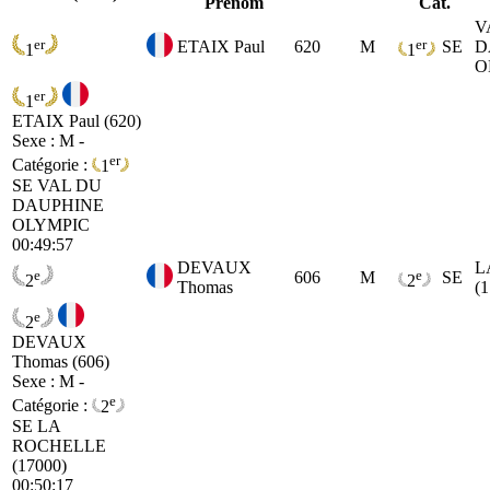
Prénom
Cat.
V
er
er
ETAIX Paul
620
M
SE
D
1
1
O
er
1
ETAIX Paul (620)
Sexe : M -
er
Catégorie :
1
SE
VAL DU
DAUPHINE
OLYMPIC
00:49:57
DEVAUX
L
e
e
606
M
SE
2
2
Thomas
(
e
2
DEVAUX
Thomas (606)
Sexe : M -
e
Catégorie :
2
SE
LA
ROCHELLE
(17000)
00:50:17