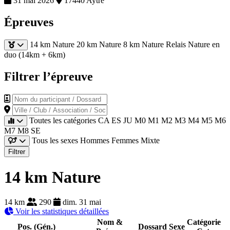
31 mai 2026
17440 Aytre
Épreuves
14 km Nature
20 km Nature
8 km Nature
Relais Nature en
duo (14km + 6km)
Filtrer l’épreuve
Nom du participant / Dossard
Ville / Club / Association / Société
Toutes les catégories
CA
ES
JU
M0
M1
M2
M3
M4
M5
M6
M7
M8
SE
Tous les sexes
Hommes
Femmes
Mixte
Filtrer
14 km Nature
14 km
290
dim. 31 mai
Voir les statistiques détaillées
Nom &
Catégorie
Pos. (Gén.)
Dossard
Sexe