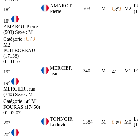
AMAROT
P
e
e
503
M
M2
18
3
Pierre
(
e
18
AMAROT Pierre
(503)
Sexe : M -
e
Catégorie :
3
M2
PUILBOREAU
(17138)
01:01:57
MERCIER
e
e
740
M
M1
F
19
4
Jean
e
19
MERCIER Jean
(740)
Sexe : M -
e
Catégorie :
4
M1
FOURAS (17450)
01:02:07
TONNOIR
L
e
e
1384
M
M0
20
3
Ludovic
(
e
20