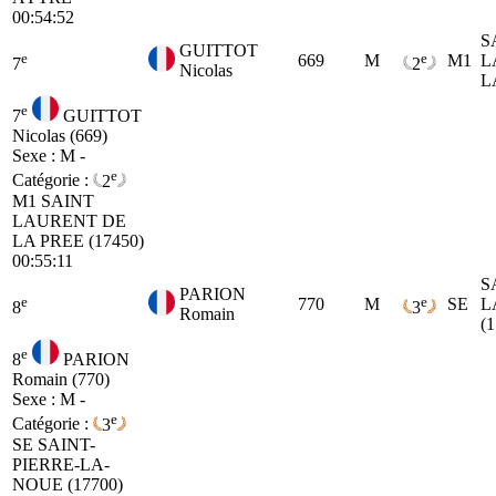
00:54:52
S
GUITTOT
e
e
669
M
M1
L
7
2
Nicolas
L
e
7
GUITTOT
Nicolas (669)
Sexe : M -
e
Catégorie :
2
M1
SAINT
LAURENT DE
LA PREE (17450)
00:55:11
S
PARION
e
e
770
M
SE
L
8
3
Romain
(
e
8
PARION
Romain (770)
Sexe : M -
e
Catégorie :
3
SE
SAINT-
PIERRE-LA-
NOUE (17700)