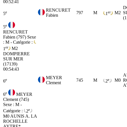
00:52:41
D
RENCURET
e
er
797
M
M2
S
5
1
Fabien
(
e
5
RENCURET
Fabien (797)
Sexe
: M - Catégorie :
er
1
M2
DOMPIERRE
SUR MER
(17139)
00:54:43
A
MEYER
e
e
745
M
M0
R
6
2
Clement
A
e
6
MEYER
Clement (745)
Sexe : M -
e
Catégorie :
2
M0
AUNIS A. LA
ROCHELLE
AYTRE*