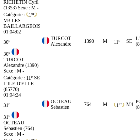
RICHETIN Cyril
(1353)
Sexe : M -
er
Catégorie :
1
M3
LES
BAILLARGEOIS
01:04:02
TURCOT
L
e
e
1390
M
SE
30
11
Alexandre
(
e
30
TURCOT
Alexandre (1390)
Sexe : M -
e
Catégorie :
11
SE
L'ILE D'ELLE
(85770)
01:04:24
OCTEAU
P
e
er
764
M
M4
31
1
Sebastien
(
e
31
OCTEAU
Sebastien (764)
Sexe : M -
er