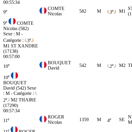
00:55:34
COMTE
S
e
e
582
M
M1
9
3
Nicolas
(
e
9
COMTE
Nicolas (582)
Sexe : M -
e
Catégorie :
3
M1
ST XANDRE
(17138)
00:57:00
BOUQUET
e
e
542
M
M2
T
10
2
David
e
10
BOUQUET
David (542)
Sexe
: M - Catégorie :
e
2
M2
THAIRE
(17290)
00:57:34
ROGER
N
e
e
1359
M
SE
11
4
Nicolas
M
e
11
ROGER