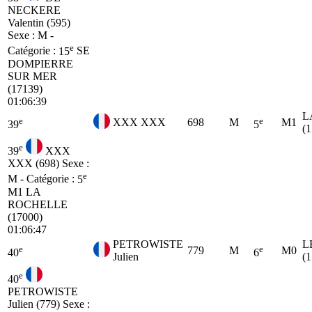
NECKERE
Valentin (595)
Sexe : M -
e
Catégorie :
15
SE
DOMPIERRE
SUR MER
(17139)
01:06:39
L
e
e
XXX XXX
698
M
M1
39
5
(
e
39
XXX
XXX (698)
Sexe :
e
M - Catégorie :
5
M1
LA
ROCHELLE
(17000)
01:06:47
PETROWISTE
L
e
e
779
M
M0
40
6
Julien
(
e
40
PETROWISTE
Julien (779)
Sexe :