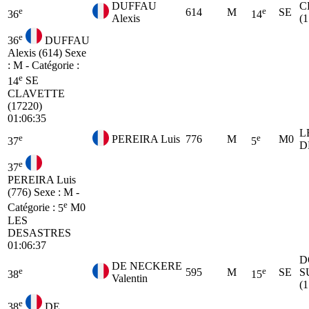
DUFFAU
C
e
e
614
M
SE
36
14
Alexis
(
e
36
DUFFAU
Alexis (614)
Sexe
: M - Catégorie :
e
14
SE
CLAVETTE
(17220)
01:06:35
L
e
e
PEREIRA Luis
776
M
M0
37
5
D
e
37
PEREIRA Luis
(776)
Sexe : M -
e
Catégorie :
5
M0
LES
DESASTRES
01:06:37
D
DE NECKERE
e
e
595
M
SE
S
38
15
Valentin
(
e
38
DE