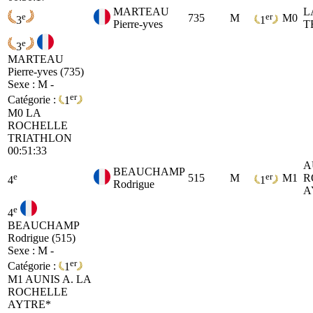
MARTEAU
L
e
er
735
M
M0
3
1
Pierre-yves
T
e
3
MARTEAU
Pierre-yves (735)
Sexe : M -
er
Catégorie :
1
M0
LA
ROCHELLE
TRIATHLON
00:51:33
A
BEAUCHAMP
e
er
515
M
M1
R
4
1
Rodrigue
A
e
4
BEAUCHAMP
Rodrigue (515)
Sexe : M -
er
Catégorie :
1
M1
AUNIS A. LA
ROCHELLE
AYTRE*