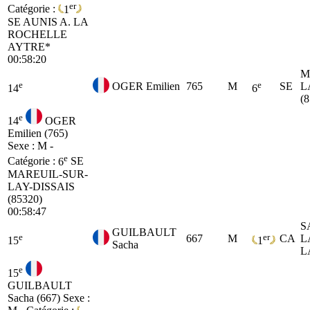
er
Catégorie :
1
SE
AUNIS A. LA
ROCHELLE
AYTRE*
00:58:20
M
e
e
OGER Emilien
765
M
SE
L
14
6
(
e
14
OGER
Emilien (765)
Sexe : M -
e
Catégorie :
6
SE
MAREUIL-SUR-
LAY-DISSAIS
(85320)
00:58:47
S
GUILBAULT
e
er
667
M
CA
L
15
1
Sacha
L
e
15
GUILBAULT
Sacha (667)
Sexe :