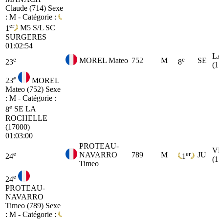
Claude (714)
Sexe
: M - Catégorie :
er
1
M5
S/L SC
SURGERES
01:02:54
L
e
e
MOREL Mateo
752
M
SE
23
8
(
e
23
MOREL
Mateo (752)
Sexe
: M - Catégorie :
e
8
SE
LA
ROCHELLE
(17000)
01:03:00
PROTEAU-
V
e
er
NAVARRO
789
M
JU
24
1
(
Timeo
e
24
PROTEAU-
NAVARRO
Timeo (789)
Sexe
: M - Catégorie :