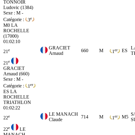
TONNOIR
Ludovic (1384)
Sexe : M -
e
Catégorie :
3
M0
LA
ROCHELLE
(17000)
01:02:10
GRACIET
L
e
er
660
M
ES
21
1
Arnaud
T
e
21
GRACIET
Arnaud (660)
Sexe : M -
er
Catégorie :
1
ES
LA
ROCHELLE
TRIATHLON
01:02:22
LE MANACH
S
e
er
714
M
M5
22
1
Claude
S
e
22
LE
MANACH