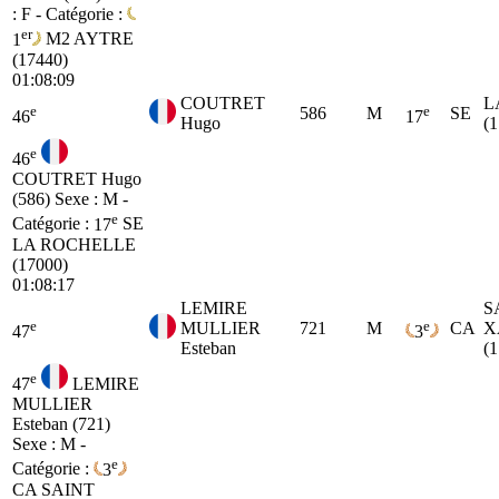
: F - Catégorie :
er
1
M2
AYTRE
(17440)
01:08:09
COUTRET
L
e
e
586
M
SE
46
17
Hugo
(
e
46
COUTRET Hugo
(586)
Sexe : M -
e
Catégorie :
17
SE
LA ROCHELLE
(17000)
01:08:17
LEMIRE
S
e
e
MULLIER
721
M
CA
X
47
3
Esteban
(
e
47
LEMIRE
MULLIER
Esteban (721)
Sexe : M -
e
Catégorie :
3
CA
SAINT