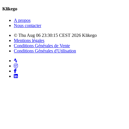
Klikego
A propos
Nous contacter
© Thu Aug 06 23:30:15 CEST 2026 Klikego
Mentions légales
Conditions Générales de Vente
Conditions Générales d'Utilisation
Strava
Instagram
Facebook
LinkedIn