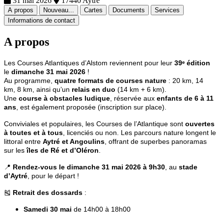
31 mai 2026
17440 Aytre
A propos
Nouveau...
Cartes
Documents
Services
Informations de contact
A propos
Les Courses Atlantiques d’Alstom reviennent pour leur
39ᵉ édition
le
dimanche 31 mai 2026
!
Au programme,
quatre formats de courses nature
: 20 km, 14
km, 8 km, ainsi qu’un
relais en duo
(14 km + 6 km).
Une
course à obstacles ludique
, réservée aux
enfants de 6 à 11
ans
, est également proposée (inscription sur place).
Conviviales et populaires, les Courses de l’Atlantique sont
ouvertes
à toutes et à tous
, licenciés ou non. Les parcours nature longent le
littoral entre
Aytré et Angoulins
, offrant de superbes panoramas
sur les
îles de Ré et d’Oléron
.
📍
Rendez-vous le dimanche 31 mai 2026 à 9h30
, au
stade
d’Aytré
, pour le départ !
🎽
Retrait des dossards
:
Samedi 30 mai
de 14h00 à 18h00