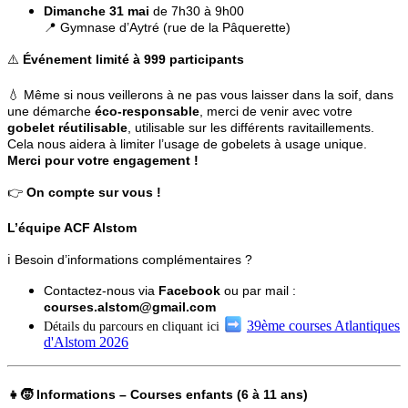
Dimanche 31 mai
de 7h30 à 9h00
📍 Gymnase d’Aytré (rue de la Pâquerette)
⚠️
Événement limité à 999 participants
💧 Même si nous veillerons à ne pas vous laisser dans la soif, dans
une démarche
éco-responsable
, merci de venir avec votre
gobelet réutilisable
, utilisable sur les différents ravitaillements.
Cela nous aidera à limiter l’usage de gobelets à usage unique.
Merci pour votre engagement !
👉
On compte sur vous !
L’équipe ACF Alstom
ℹ️ Besoin d’informations complémentaires ?
Contactez-nous via
Facebook
ou par mail :
courses.alstom@gmail.com
39ème courses Atlantiques
Détails du parcours en cliquant ici
d'Alstom 2026
👧🧒 Informations – Courses enfants (6 à 11 ans)