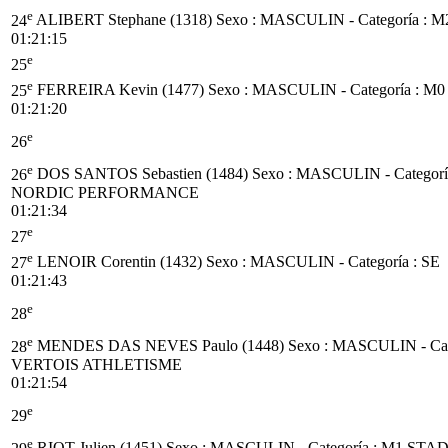
e
24
ALIBERT Stephane (1318)
Sexo : MASCULIN - Categoría :
M
01:21:15
e
25
e
25
FERREIRA Kevin (1477)
Sexo : MASCULIN - Categoría :
M0
01:21:20
e
26
e
26
DOS SANTOS Sebastien (1484)
Sexo : MASCULIN - Categorí
NORDIC PERFORMANCE
01:21:34
e
27
e
27
LENOIR Corentin (1432)
Sexo : MASCULIN - Categoría :
SE
01:21:43
e
28
e
28
MENDES DAS NEVES Paulo (1448)
Sexo : MASCULIN - Cat
VERTOIS ATHLETISME
01:21:54
e
29
e