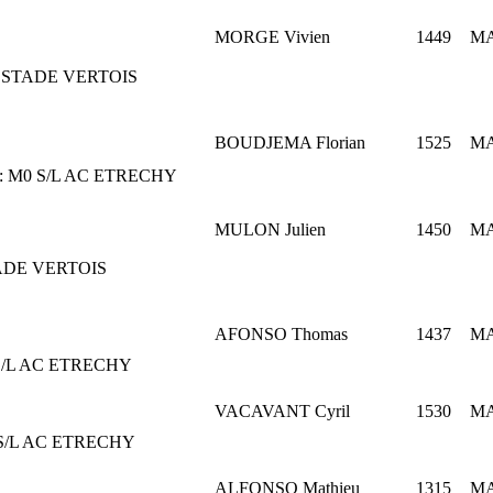
MORGE Vivien
1449
M
STADE VERTOIS
BOUDJEMA Florian
1525
M
:
M0
S/L AC ETRECHY
MULON Julien
1450
M
ADE VERTOIS
AFONSO Thomas
1437
M
S/L AC ETRECHY
VACAVANT Cyril
1530
M
S/L AC ETRECHY
ALFONSO Mathieu
1315
M