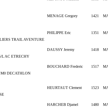
MENAGE Gregory
1421
M
PHILIPPE Eric
1351
M
LIERS TRAIL AVENTURE
DAUSSY Jeremy
1418
M
S/L AC ETRECHY
BOUCHARD Frederic
1517
M
:
M0
DECATHLON
HEURTAUT Clement
1523
M
SE
HARCHEB Djamel
1480
M