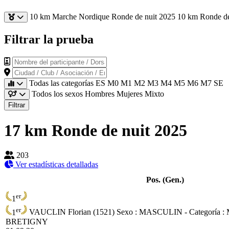
10 km Marche Nordique Ronde de nuit 2025
10 km Ronde de
Filtrar la prueba
Nombre del participante / Dorsal
Ciudad / Club / Asociación / Empresa
Todas las categorías
ES
M0
M1
M2
M3
M4
M5
M6
M7
SE
Todos los sexos
Hombres
Mujeres
Mixto
Filtrar
17 km Ronde de nuit 2025
203
Ver estadísticas detalladas
Pos. (Gen.)
er
1
er
1
VAUCLIN Florian (1521)
Sexo : MASCULIN - Categoría :
BRETIGNY