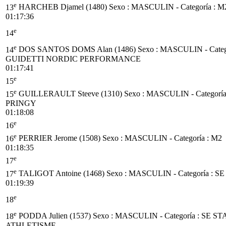
e
13
HARCHEB Djamel (1480)
Sexo : MASCULIN - Categoría :
M
01:17:36
e
14
e
14
DOS SANTOS DOMS Alan (1486)
Sexo : MASCULIN - Categ
GUIDETTI NORDIC PERFORMANCE
01:17:41
e
15
e
15
GUILLERAULT Steeve (1310)
Sexo : MASCULIN - Categoría
PRINGY
01:18:08
e
16
e
16
PERRIER Jerome (1508)
Sexo : MASCULIN - Categoría :
M2
01:18:35
e
17
e
17
TALIGOT Antoine (1468)
Sexo : MASCULIN - Categoría :
SE
01:19:39
e
18
e
18
PODDA Julien (1537)
Sexo : MASCULIN - Categoría :
SE
ST
ATHLETISME