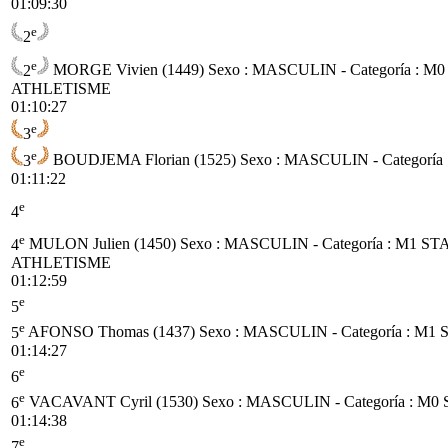
01:09:30
e
2
e
2
MORGE Vivien (1449)
Sexo : MASCULIN - Categoría :
M0
ATHLETISME
01:10:27
e
3
e
3
BOUDJEMA Florian (1525)
Sexo : MASCULIN - Categoría 
01:11:22
e
4
e
4
MULON Julien (1450)
Sexo : MASCULIN - Categoría :
M1
ST
ATHLETISME
01:12:59
e
5
e
5
AFONSO Thomas (1437)
Sexo : MASCULIN - Categoría :
M1
01:14:27
e
6
e
6
VACAVANT Cyril (1530)
Sexo : MASCULIN - Categoría :
M0
01:14:38
e
7