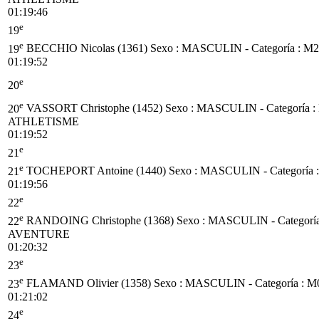
01:19:46
e
19
e
19
BECCHIO Nicolas (1361)
Sexo : MASCULIN - Categoría :
M2
01:19:52
e
20
e
20
VASSORT Christophe (1452)
Sexo : MASCULIN - Categoría :
ATHLETISME
01:19:52
e
21
e
21
TOCHEPORT Antoine (1440)
Sexo : MASCULIN - Categoría 
01:19:56
e
22
e
22
RANDOING Christophe (1368)
Sexo : MASCULIN - Categorí
AVENTURE
01:20:32
e
23
e
23
FLAMAND Olivier (1358)
Sexo : MASCULIN - Categoría :
M
01:21:02
e
24