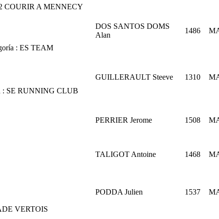
2
COURIR A MENNECY
DOS SANTOS DOMS
1486
M
Alan
oría :
ES
TEAM
GUILLERAULT Steeve
1310
M
 :
SE
RUNNING CLUB
PERRIER Jerome
1508
M
TALIGOT Antoine
1468
M
PODDA Julien
1537
M
ADE VERTOIS