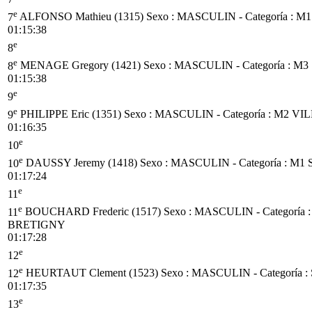
e
7
ALFONSO Mathieu (1315)
Sexo : MASCULIN - Categoría :
M1
01:15:38
e
8
e
8
MENAGE Gregory (1421)
Sexo : MASCULIN - Categoría :
M3
01:15:38
e
9
e
9
PHILIPPE Eric (1351)
Sexo : MASCULIN - Categoría :
M2
VIL
01:16:35
e
10
e
10
DAUSSY Jeremy (1418)
Sexo : MASCULIN - Categoría :
M1
01:17:24
e
11
e
11
BOUCHARD Frederic (1517)
Sexo : MASCULIN - Categoría 
BRETIGNY
01:17:28
e
12
e
12
HEURTAUT Clement (1523)
Sexo : MASCULIN - Categoría :
01:17:35
e
13