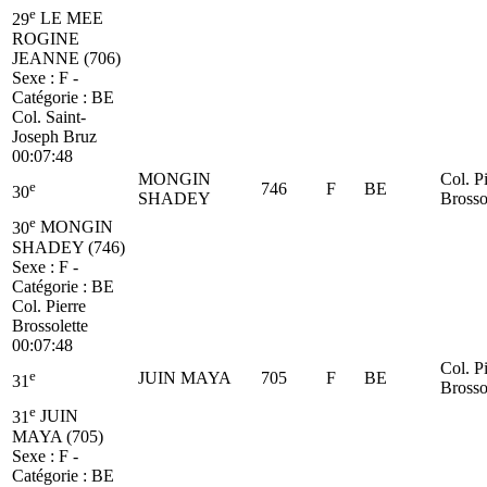
e
29
LE MEE
ROGINE
JEANNE (706)
Sexe : F -
Catégorie :
BE
Col. Saint-
Joseph Bruz
00:07:48
MONGIN
Col. P
e
746
F
BE
30
SHADEY
Brosso
e
30
MONGIN
SHADEY (746)
Sexe : F -
Catégorie :
BE
Col. Pierre
Brossolette
00:07:48
Col. P
e
JUIN MAYA
705
F
BE
31
Brosso
e
31
JUIN
MAYA (705)
Sexe : F -
Catégorie :
BE