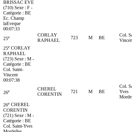
BRISSAC EVE
(710)
Sexe : F -
Catégorie :
BE
Ec. Champ
laEveque
00:07:33
CORLAY
Col. S
e
723
M
BE
25
RAPHAEL
Vincen
e
25
CORLAY
RAPHAEL
(723)
Sexe : M -
Catégorie :
BE
Col. Saint-
Vincent
00:07:38
Col. S
CHEREL
e
721
M
BE
Yves
26
CORENTIN
Mordel
e
26
CHEREL
CORENTIN
(721)
Sexe : M -
Catégorie :
BE
Col. Saint-Yves
Mordelles