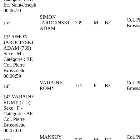
Ec. Saint-Joseph
00:06:50
SIMON
Col. P
e
JAROCINSKI
739
M
BE
13
Brosso
ADAM
e
13
SIMON
JAROCINSKI
ADAM (739)
Sexe : M -
Catégorie :
BE
Col. Pierre
Brossolette
00:06:59
VADAINE
Col. P
e
715
F
BE
14
ROMY
Brosso
e
14
VADAINE
ROMY (715)
Sexe : F -
Catégorie :
BE
Col. Pierre
Brossolette
00:07:00
MANSUY
Col. P
e
732
M
BE