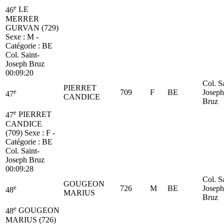
e
46
LE
MERRER
GURVAN (729)
Sexe : M -
Catégorie :
BE
Col. Saint-
Joseph Bruz
00:09:20
Col. S
PIERRET
e
709
F
BE
Joseph
47
CANDICE
Bruz
e
47
PIERRET
CANDICE
(709)
Sexe : F -
Catégorie :
BE
Col. Saint-
Joseph Bruz
00:09:28
Col. S
GOUGEON
e
726
M
BE
Joseph
48
MARIUS
Bruz
e
48
GOUGEON
MARIUS (726)