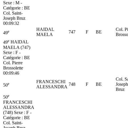
Sexe : M -
Catégorie :
BE
Col. Saint-
Joseph Bruz
00:09:32
HAIDAL
Col. P
e
747
F
BE
49
MAELA
Brosso
e
49
HAIDAL
MAELA (747)
Sexe : F -
Catégorie :
BE
Col. Pierre
Brossolette
00:09:46
Col. S
FRANCESCHI
e
748
F
BE
Joseph
50
ALESSANDRA
Bruz
e
50
FRANCESCHI
ALESSANDRA
(748)
Sexe : F -
Catégorie :
BE
Col. Saint-
Joseph Bruz