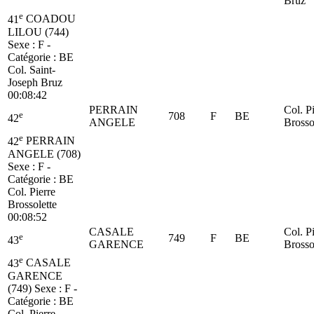
Bruz
e
41
COADOU
LILOU (744)
Sexe : F -
Catégorie :
BE
Col. Saint-
Joseph Bruz
00:08:42
PERRAIN
Col. P
e
708
F
BE
42
ANGELE
Brosso
e
42
PERRAIN
ANGELE (708)
Sexe : F -
Catégorie :
BE
Col. Pierre
Brossolette
00:08:52
CASALE
Col. P
e
749
F
BE
43
GARENCE
Brosso
e
43
CASALE
GARENCE
(749)
Sexe : F -
Catégorie :
BE
Col. Pierre