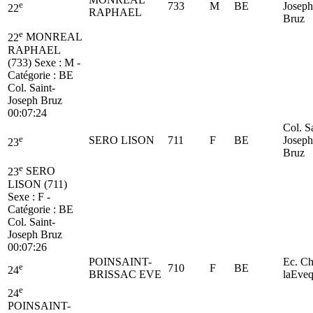
e
733
M
BE
Joseph
22
RAPHAEL
Bruz
e
22
MONREAL
RAPHAEL
(733)
Sexe : M -
Catégorie :
BE
Col. Saint-
Joseph Bruz
00:07:24
Col. S
e
SERO LISON
711
F
BE
Joseph
23
Bruz
e
23
SERO
LISON (711)
Sexe : F -
Catégorie :
BE
Col. Saint-
Joseph Bruz
00:07:26
POINSAINT-
Ec. C
e
710
F
BE
24
BRISSAC EVE
laEve
e
24
POINSAINT-