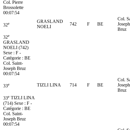
Col. Pierre
Brossolette
00:07:54
Col. S
GRASLAND
e
742
F
BE
Joseph
32
NOELI
Bruz
e
32
GRASLAND
NOELI (742)
Sexe : F -
Catégorie :
BE
Col. Saint-
Joseph Bruz
00:07:54
Col. S
e
TIZLI LINA
714
F
BE
Joseph
33
Bruz
e
33
TIZLI LINA
(714)
Sexe : F -
Catégorie :
BE
Col. Saint-
Joseph Bruz
00:07:54