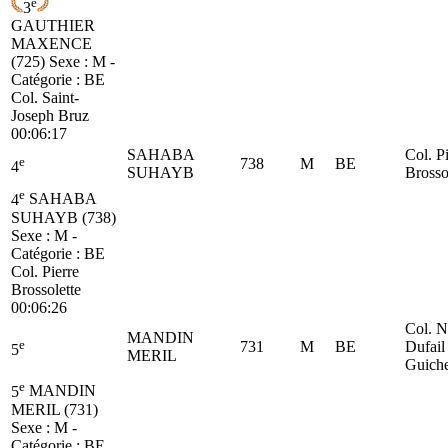
e
3
GAUTHIER
MAXENCE
(725)
Sexe : M -
Catégorie :
BE
Col. Saint-
Joseph Bruz
00:06:17
SAHABA
Col. P
e
738
M
BE
4
SUHAYB
Brosso
e
4
SAHABA
SUHAYB (738)
Sexe : M -
Catégorie :
BE
Col. Pierre
Brossolette
00:06:26
Col. N
MANDIN
e
731
M
BE
Dufail
5
MERIL
Guich
e
5
MANDIN
MERIL (731)
Sexe : M -
Catégorie :
BE