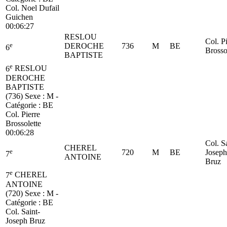
Col. Noel Dufail
Guichen
00:06:27
RESLOU
Col. P
e
DEROCHE
736
M
BE
6
Brosso
BAPTISTE
e
6
RESLOU
DEROCHE
BAPTISTE
(736)
Sexe : M -
Catégorie :
BE
Col. Pierre
Brossolette
00:06:28
Col. S
CHEREL
e
720
M
BE
Joseph
7
ANTOINE
Bruz
e
7
CHEREL
ANTOINE
(720)
Sexe : M -
Catégorie :
BE
Col. Saint-
Joseph Bruz