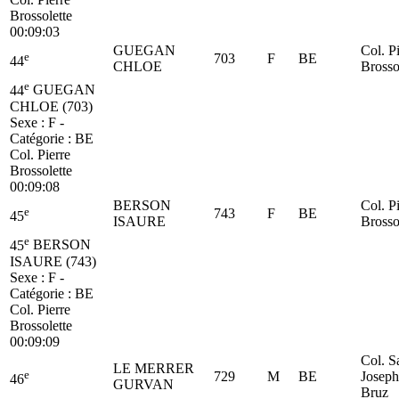
Brossolette
00:09:03
GUEGAN
Col. P
e
703
F
BE
44
CHLOE
Brosso
e
44
GUEGAN
CHLOE (703)
Sexe : F -
Catégorie :
BE
Col. Pierre
Brossolette
00:09:08
BERSON
Col. P
e
743
F
BE
45
ISAURE
Brosso
e
45
BERSON
ISAURE (743)
Sexe : F -
Catégorie :
BE
Col. Pierre
Brossolette
00:09:09
Col. S
LE MERRER
e
729
M
BE
Joseph
46
GURVAN
Bruz