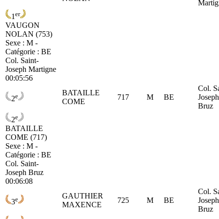
Martig
er
1
VAUGON
NOLAN (753)
Sexe : M -
Catégorie :
BE
Col. Saint-
Joseph Martigne
00:05:56
Col. S
BATAILLE
e
717
M
BE
Joseph
2
COME
Bruz
e
2
BATAILLE
COME (717)
Sexe : M -
Catégorie :
BE
Col. Saint-
Joseph Bruz
00:06:08
Col. S
GAUTHIER
e
725
M
BE
Joseph
3
MAXENCE
Bruz