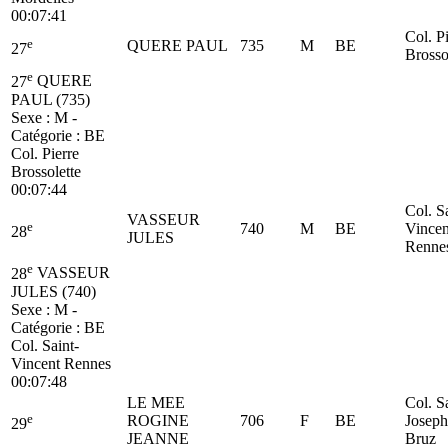
00:07:41
Col. P
e
QUERE PAUL
735
M
BE
27
Brosso
e
27
QUERE
PAUL (735)
Sexe : M -
Catégorie :
BE
Col. Pierre
Brossolette
00:07:44
Col. S
VASSEUR
e
740
M
BE
Vincen
28
JULES
Renne
e
28
VASSEUR
JULES (740)
Sexe : M -
Catégorie :
BE
Col. Saint-
Vincent Rennes
00:07:48
LE MEE
Col. S
e
ROGINE
706
F
BE
Joseph
29
JEANNE
Bruz