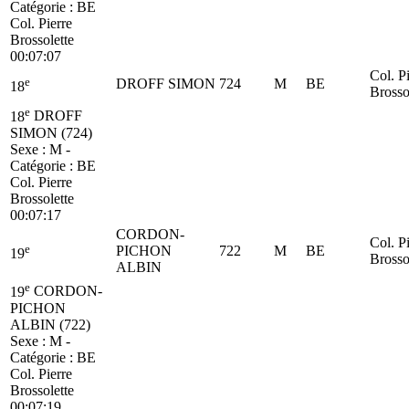
Catégorie :
BE
Col. Pierre
Brossolette
00:07:07
Col. P
e
DROFF SIMON
724
M
BE
18
Brosso
e
18
DROFF
SIMON (724)
Sexe : M -
Catégorie :
BE
Col. Pierre
Brossolette
00:07:17
CORDON-
Col. P
e
PICHON
722
M
BE
19
Brosso
ALBIN
e
19
CORDON-
PICHON
ALBIN (722)
Sexe : M -
Catégorie :
BE
Col. Pierre
Brossolette
00:07:19