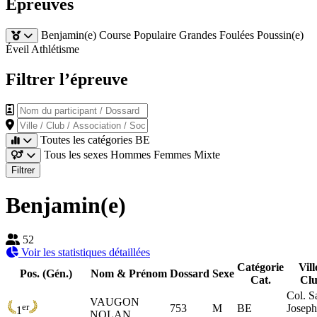
Épreuves
Benjamin(e)
Course Populaire
Grandes Foulées
Poussin(e)
Éveil Athlétisme
Filtrer l’épreuve
Nom du participant / Dossard
Ville / Club / Association / Société
Toutes les catégories
BE
Tous les sexes
Hommes
Femmes
Mixte
Filtrer
Benjamin(e)
52
Voir les statistiques détaillées
Catégorie
Vill
Pos. (Gén.)
Nom & Prénom
Dossard
Sexe
Cat.
Cl
Col. S
VAUGON
er
753
M
BE
Joseph
1
NOLAN