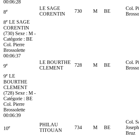
00:06:28
LE SAGE
Col. P
e
730
M
BE
8
CORENTIN
Brosso
e
8
LE SAGE
CORENTIN
(730)
Sexe : M -
Catégorie :
BE
Col. Pierre
Brossolette
00:06:37
LE BOURTHE
Col. P
e
728
M
BE
9
CLEMENT
Brosso
e
9
LE
BOURTHE
CLEMENT
(728)
Sexe : M -
Catégorie :
BE
Col. Pierre
Brossolette
00:06:39
Col. S
PHILAU
e
734
M
BE
Joseph
10
TITOUAN
Bruz