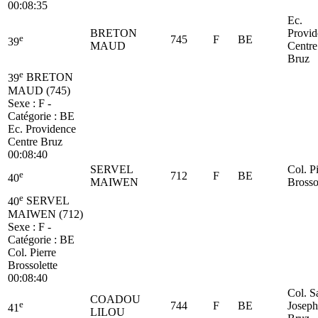
00:08:35
Ec.
BRETON
Provid
e
745
F
BE
39
MAUD
Centre
Bruz
e
39
BRETON
MAUD (745)
Sexe : F -
Catégorie :
BE
Ec. Providence
Centre Bruz
00:08:40
SERVEL
Col. P
e
712
F
BE
40
MAIWEN
Brosso
e
40
SERVEL
MAIWEN (712)
Sexe : F -
Catégorie :
BE
Col. Pierre
Brossolette
00:08:40
Col. S
COADOU
e
744
F
BE
Joseph
41
LILOU