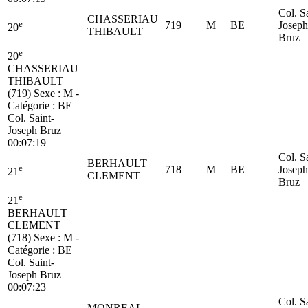
Col. S
CHASSERIAU
e
719
M
BE
Joseph
20
THIBAULT
Bruz
e
20
CHASSERIAU
THIBAULT
(719)
Sexe : M -
Catégorie :
BE
Col. Saint-
Joseph Bruz
00:07:19
Col. S
BERHAULT
e
718
M
BE
Joseph
21
CLEMENT
Bruz
e
21
BERHAULT
CLEMENT
(718)
Sexe : M -
Catégorie :
BE
Col. Saint-
Joseph Bruz
00:07:23
Col. S
MONREAL