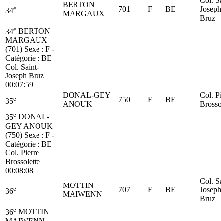
Col. S
BERTON
e
701
F
BE
Joseph
34
MARGAUX
Bruz
e
34
BERTON
MARGAUX
(701)
Sexe : F -
Catégorie :
BE
Col. Saint-
Joseph Bruz
00:07:59
DONAL-GEY
Col. P
e
750
F
BE
35
ANOUK
Brosso
e
35
DONAL-
GEY ANOUK
(750)
Sexe : F -
Catégorie :
BE
Col. Pierre
Brossolette
00:08:08
Col. S
MOTTIN
e
707
F
BE
Joseph
36
MAIWENN
Bruz
e
36
MOTTIN
MAIWENN