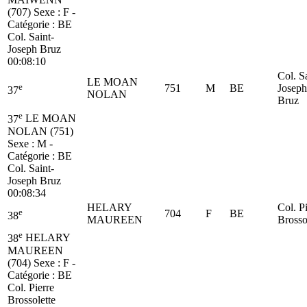
(707)
Sexe : F -
Catégorie :
BE
Col. Saint-
Joseph Bruz
00:08:10
Col. S
LE MOAN
e
751
M
BE
Joseph
37
NOLAN
Bruz
e
37
LE MOAN
NOLAN (751)
Sexe : M -
Catégorie :
BE
Col. Saint-
Joseph Bruz
00:08:34
HELARY
Col. P
e
704
F
BE
38
MAUREEN
Brosso
e
38
HELARY
MAUREEN
(704)
Sexe : F -
Catégorie :
BE
Col. Pierre
Brossolette