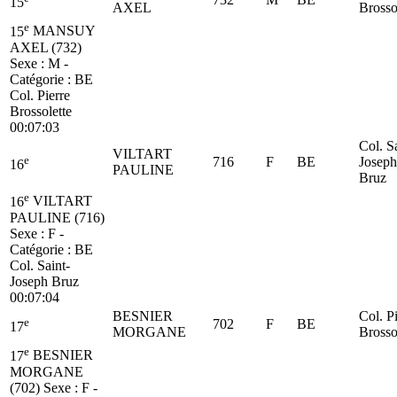
15
AXEL
Brosso
e
15
MANSUY
AXEL (732)
Sexe : M -
Catégorie :
BE
Col. Pierre
Brossolette
00:07:03
Col. S
VILTART
e
716
F
BE
Joseph
16
PAULINE
Bruz
e
16
VILTART
PAULINE (716)
Sexe : F -
Catégorie :
BE
Col. Saint-
Joseph Bruz
00:07:04
BESNIER
Col. P
e
702
F
BE
17
MORGANE
Brosso
e
17
BESNIER
MORGANE
(702)
Sexe : F -