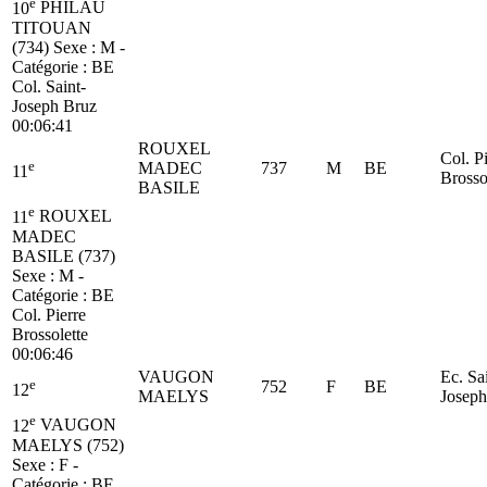
e
10
PHILAU
TITOUAN
(734)
Sexe : M -
Catégorie :
BE
Col. Saint-
Joseph Bruz
00:06:41
ROUXEL
Col. P
e
MADEC
737
M
BE
11
Brosso
BASILE
e
11
ROUXEL
MADEC
BASILE (737)
Sexe : M -
Catégorie :
BE
Col. Pierre
Brossolette
00:06:46
VAUGON
Ec. Sa
e
752
F
BE
12
MAELYS
Joseph
e
12
VAUGON
MAELYS (752)
Sexe : F -
Catégorie :
BE