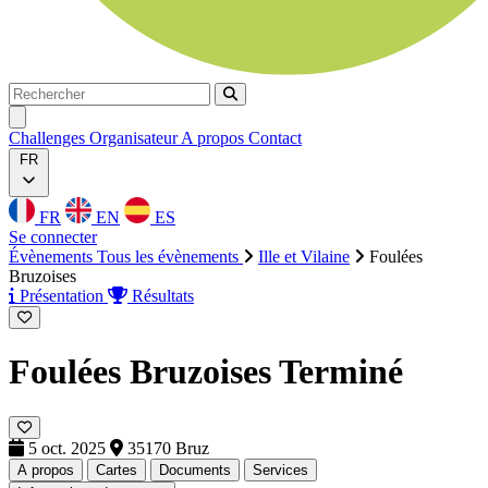
Rechercher
Rechercher
Ouvrir menu
Challenges
Organisateur
A propos
Contact
FR
FR
EN
ES
Se connecter
Évènements
Tous les évènements
Ille et Vilaine
Foulées
Bruzoises
Présentation
Résultats
Foulées Bruzoises
Terminé
5 oct. 2025
35170 Bruz
A propos
Cartes
Documents
Services