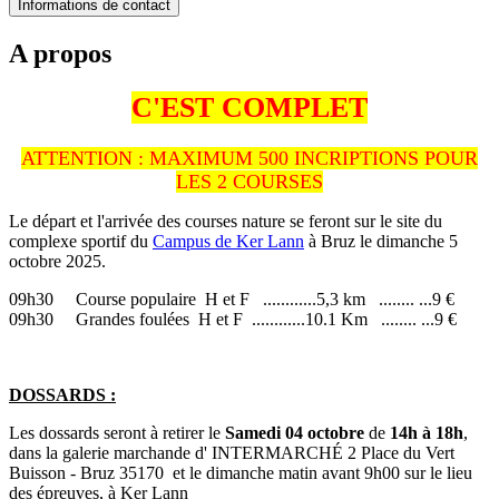
Informations de contact
A propos
C'EST COMPLET
ATTENTION : MAXIMUM 500 INCRIPTIONS POUR
LES 2 COURSES
Le départ et l'arrivée des courses nature se feront sur le site du
complexe sportif du
Campus de Ker Lann
à Bruz le dimanche 5
octobre 2025.
09h30 Course populaire H et F ............5,3 km ........ ...9 €
09h30 Grandes foulées H et F ............10.1 Km ........ ...9 €
DOSSARDS :
Les dossards seront à retirer le
Samedi 04 octobre
de
14h à 18h
,
dans la galerie marchande d' INTERMARCHÉ 2 Place du Vert
Buisson - Bruz 35170 et le dimanche matin avant 9h00 sur le lieu
des épreuves, à Ker Lann