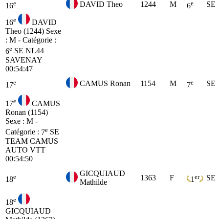
e
e
DAVID Theo
1244
M
SE
16
6
e
16
DAVID
Theo (1244)
Sexe
: M - Catégorie :
e
6
SE
NL44
SAVENAY
00:54:47
e
e
CAMUS Ronan
1154
M
SE
17
7
e
17
CAMUS
Ronan (1154)
Sexe : M -
e
Catégorie :
7
SE
TEAM CAMUS
AUTO VTT
00:54:50
GICQUIAUD
e
er
1363
F
SE
18
1
Mathilde
e
18
GICQUIAUD