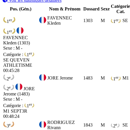
Voir les statistiques détaillées
Catégorie
Pos. (Gén.)
Nom & Prénom
Dossard
Sexe
Cat.
FAVENNEC
er
er
1303
M
SE
1
1
Kleden
er
1
FAVENNEC
Kleden (1303)
Sexe : M -
er
Catégorie :
1
SE
QUEVEN
ATHLETISME
00:45:28
e
er
JORE Jerome
1483
M
M1
2
1
e
2
JORE
Jerome (1483)
Sexe : M -
er
Catégorie :
1
M1
SEPT3R
00:48:24
RODRIGUEZ
e
e
1843
M
SE
3
2
Rivann