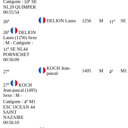
e
Catégorie :
10
SE
NL29 QUIMPER
00:55:54
e
e
DELION Laura
1256
M
SE
26
11
e
26
DELION
Laura (1256)
Sexe
: M - Catégorie :
e
11
SE
NL44
PORNICHET
00:56:09
KOCH Jean-
e
e
1495
M
M1
27
4
pascal
e
27
KOCH
Jean-pascal (1495)
Sexe : M -
e
Catégorie :
4
M1
ESC OCEAN 44
SAINT
NAZAIRE
00:56:10