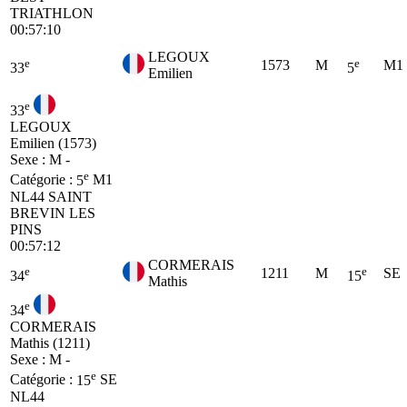
TRIATHLON
00:57:10
LEGOUX
e
e
1573
M
M1
33
5
Emilien
e
33
LEGOUX
Emilien (1573)
Sexe : M -
e
Catégorie :
5
M1
NL44 SAINT
BREVIN LES
PINS
00:57:12
CORMERAIS
e
e
1211
M
SE
34
15
Mathis
e
34
CORMERAIS
Mathis (1211)
Sexe : M -
e
Catégorie :
15
SE
NL44