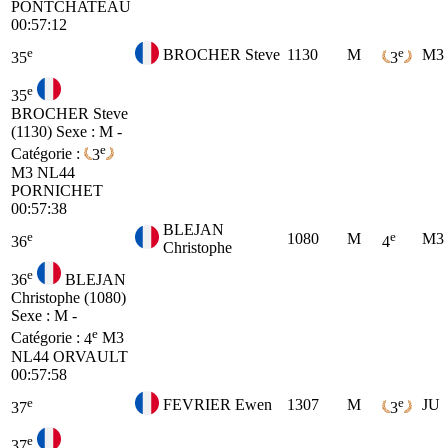
PONTCHATEAU
00:57:12
e
e
BROCHER Steve
1130
M
M3
35
3
e
35
BROCHER Steve
(1130)
Sexe : M -
e
Catégorie :
3
M3
NL44
PORNICHET
00:57:38
BLEJAN
e
e
1080
M
M3
36
4
Christophe
e
36
BLEJAN
Christophe (1080)
Sexe : M -
e
Catégorie :
4
M3
NL44 ORVAULT
00:57:58
e
e
FEVRIER Ewen
1307
M
JU
37
3
e
37