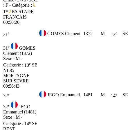
: F - Catégorie :
er
1
ES
STADE
FRANCAIS
00:56:20
e
e
GOMES Clement
1372
M
SE
31
13
e
31
GOMES
Clement (1372)
Sexe : M -
e
Catégorie :
13
SE
NL85
MORTAGNE
SUR SEVRE
00:56:43
e
e
JEGO Emmanuel
1481
M
SE
32
14
e
32
JEGO
Emmanuel (1481)
Sexe : M -
e
Catégorie :
14
SE
BEST