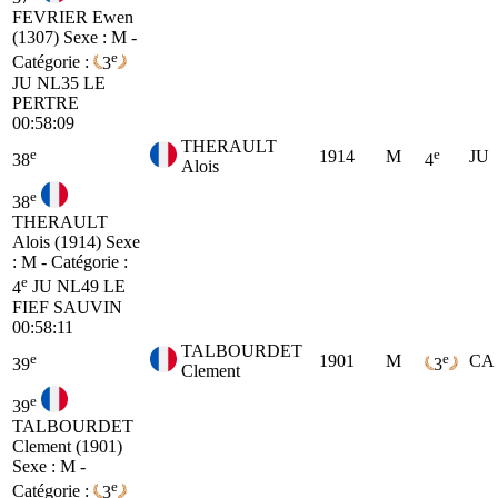
FEVRIER Ewen
(1307)
Sexe : M -
e
Catégorie :
3
JU
NL35 LE
PERTRE
00:58:09
THERAULT
e
e
1914
M
JU
38
4
Alois
e
38
THERAULT
Alois (1914)
Sexe
: M - Catégorie :
e
4
JU
NL49 LE
FIEF SAUVIN
00:58:11
TALBOURDET
e
e
1901
M
CA
39
3
Clement
e
39
TALBOURDET
Clement (1901)
Sexe : M -
e
Catégorie :
3