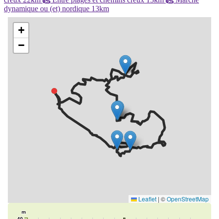
dynamique ou (et) nordique 13km