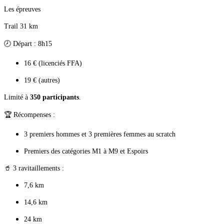
Les épreuves
Trail 31 km
🕗 Départ : 8h15
16 € (licenciés FFA)
19 € (autres)
Limité à
350 participants
.
🏆 Récompenses :
3 premiers hommes et 3 premières femmes au scratch
Premiers des catégories M1 à M9 et Espoirs
🥤 3 ravitaillements :
7,6 km
14,6 km
24 km