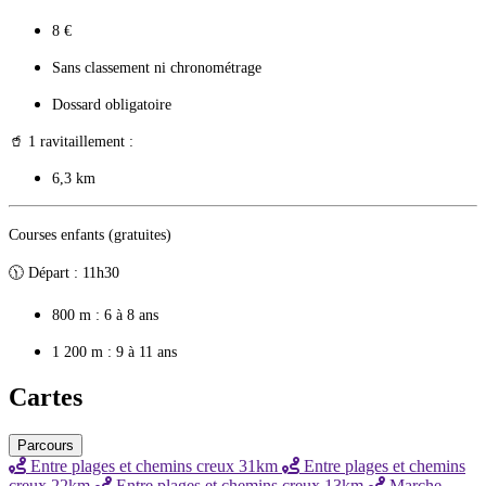
8 €
Sans classement ni chronométrage
Dossard obligatoire
🥤 1 ravitaillement :
6,3 km
Courses enfants (gratuites)
🕦 Départ : 11h30
800 m : 6 à 8 ans
1 200 m : 9 à 11 ans
Cartes
Parcours
Entre plages et chemins creux 31km
Entre plages et chemins
creux 22km
Entre plages et chemins creux 13km
Marche