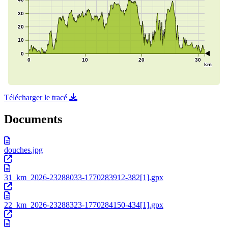
Télécharger le tracé
Documents
douches.jpg
31_km_2026-23288033-1770283912-382[1].gpx
22_km_2026-23288323-1770284150-434[1].gpx