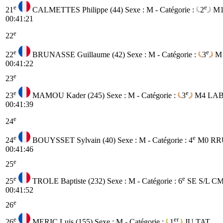
e
e
21
CALMETTES Philippe (44)
Sexe : M - Catégorie :
2
M
00:41:21
e
22
e
e
22
BRUNASSE Guillaume (42)
Sexe : M - Catégorie :
3
M
00:41:22
e
23
e
e
23
MAMOU Kader (245)
Sexe : M - Catégorie :
3
M4
LA
00:41:39
e
24
e
e
24
BOUYSSET Sylvain (40)
Sexe : M - Catégorie :
4
M0
RR
00:41:46
e
25
e
e
25
TROLE Baptiste (232)
Sexe : M - Catégorie :
6
SE
S/L C
00:41:52
e
26
e
er
26
MERIC Luis (155)
Sexe : M - Catégorie :
1
JU
TAT