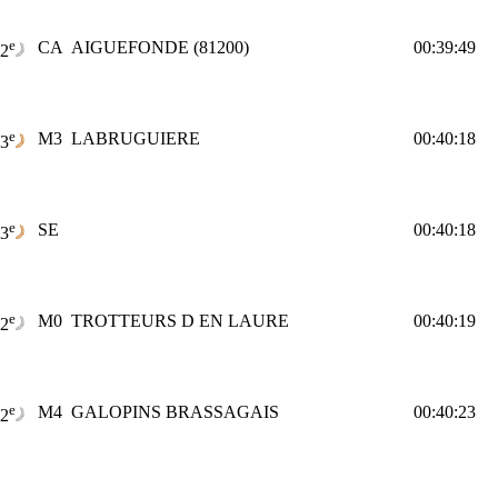
e
CA
AIGUEFONDE (81200)
00:39:49
2
e
M3
LABRUGUIERE
00:40:18
3
e
SE
00:40:18
3
e
M0
TROTTEURS D EN LAURE
00:40:19
2
e
M4
GALOPINS BRASSAGAIS
00:40:23
2