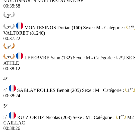
MULTISPORTS MONTREDONNAISE
00:35:58
e
2
e
er
2
MONTESINOS Dorian (160)
Sexe : M - Catégorie :
1
VALTORET (81240)
00:37:22
e
3
e
e
3
LEFEBVRE Yann (132)
Sexe : M - Catégorie :
2
SE
ATHLE
00:38:12
e
4
e
er
4
SABLAYROLLES Benoit (205)
Sexe : M - Catégorie :
1
00:38:24
e
5
e
er
5
RUIZ-ORTIZ Nicolas (203)
Sexe : M - Catégorie :
1
M2
GAILLAC
00:38:26