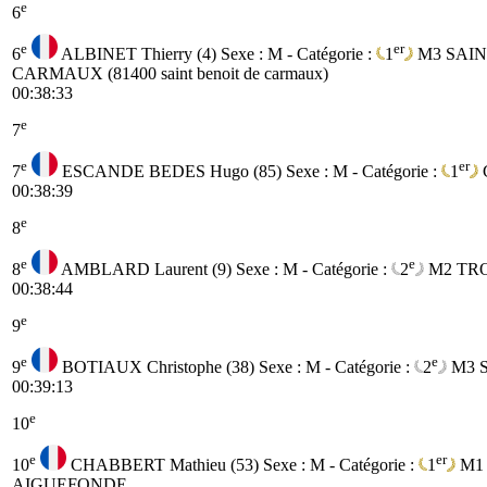
e
6
e
er
6
ALBINET Thierry (4)
Sexe : M - Catégorie :
1
M3
SAIN
CARMAUX (81400 saint benoit de carmaux)
00:38:33
e
7
e
er
7
ESCANDE BEDES Hugo (85)
Sexe : M - Catégorie :
1
00:38:39
e
8
e
e
8
AMBLARD Laurent (9)
Sexe : M - Catégorie :
2
M2
TR
00:38:44
e
9
e
e
9
BOTIAUX Christophe (38)
Sexe : M - Catégorie :
2
M3
00:39:13
e
10
e
er
10
CHABBERT Mathieu (53)
Sexe : M - Catégorie :
1
M1
AIGUEFONDE