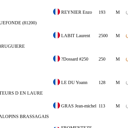
REYNIER Enzo
193
M
UEFONDE (81200)
LABIT Laurent
2500
M
BRUGUIERE
?Dossard #250
250
M
LE DU Yoann
128
M
TEURS D EN LAURE
GRAS Jean-michel
113
M
ALOPINS BRASSAGAIS
FROMENTEZE