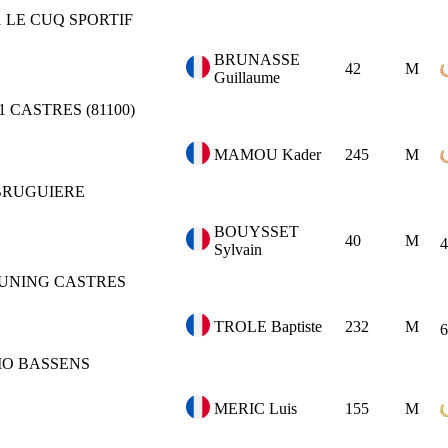
1
LE CUQ SPORTIF
BRUNASSE
42
M
Guillaume
1
CASTRES (81100)
MAMOU Kader
245
M
BRUGUIERE
BOUYSSET
40
M
4
Sylvain
UNING CASTRES
TROLE Baptiste
232
M
6
MO BASSENS
MERIC Luis
155
M