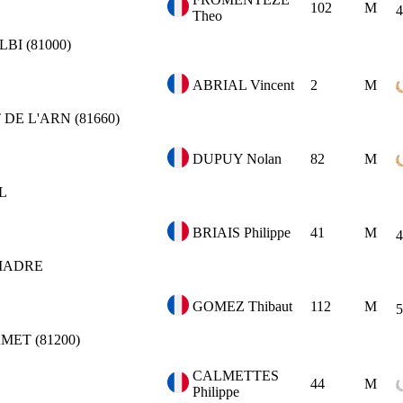
102
M
4
Theo
LBI (81000)
ABRIAL Vincent
2
M
DE L'ARN (81660)
DUPUY Nolan
82
M
L
BRIAIS Philippe
41
M
4
MADRE
GOMEZ Thibaut
112
M
5
ET (81200)
CALMETTES
44
M
Philippe