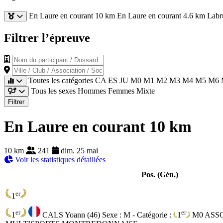
En Laure en courant 10 km
En Laure en courant 4.6 km
Labr
Filtrer l’épreuve
Nom du participant / Dossard
Ville / Club / Association / Société
Toutes les catégories
CA
ES
JU
M0
M1
M2
M3
M4
M5
M6
Tous les sexes
Hommes
Femmes
Mixte
Filtrer
En Laure en courant 10 km
10 km
241
dim. 25 mai
Voir les statistiques détaillées
Pos. (Gén.)
er
1
er
er
1
CALS Yoann (46)
Sexe : M - Catégorie :
1
M0
ASS