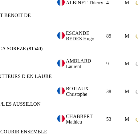
ALBINET Thierry
4
M
T BENOIT DE
ESCANDE
85
M
BEDES Hugo
CA
SOREZE (81540)
AMBLARD
9
M
Laurent
OTTEURS D EN LAURE
BOTIAUX
38
M
Christophe
S/L ES AUSSILLON
CHABBERT
53
M
Mathieu
COURIR ENSEMBLE