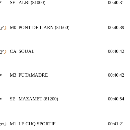
e
SE
ALBI (81000)
00:40:31
e
M0
PONT DE L'ARN (81660)
00:40:39
3
e
CA
SOUAL
00:40:42
3
e
M3
PUTAMADRE
00:40:42
e
SE
MAZAMET (81200)
00:40:54
e
M1
LE CUQ SPORTIF
00:41:21
2