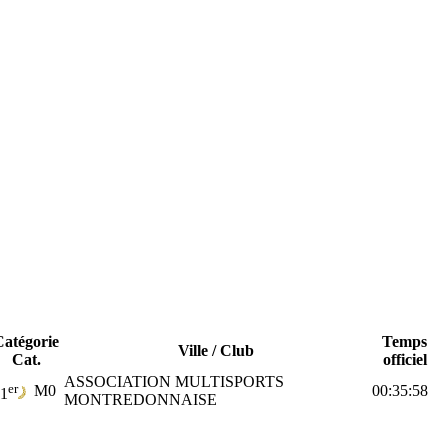
Catégorie
Temps
Ville / Club
Cat.
officiel
ASSOCIATION MULTISPORTS
er
M0
00:35:58
1
MONTREDONNAISE