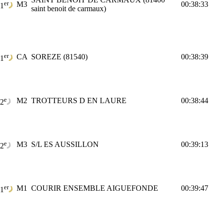
er
M3
00:38:33
1
saint benoit de carmaux)
er
CA
SOREZE (81540)
00:38:39
1
e
M2
TROTTEURS D EN LAURE
00:38:44
2
e
M3
S/L ES AUSSILLON
00:39:13
2
er
M1
COURIR ENSEMBLE AIGUEFONDE
00:39:47
1