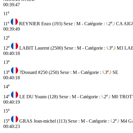
00:39:47
e
11
e
e
11
REYNIER Enzo (193)
Sexe : M - Catégorie :
2
CA
AIG
00:39:49
e
12
e
e
12
LABIT Laurent (2500)
Sexe : M - Catégorie :
3
M3
LA
00:40:18
e
13
e
e
13
?Dossard #250 (250)
Sexe : M - Catégorie :
3
SE
00:40:18
e
14
e
e
14
LE DU Yoann (128)
Sexe : M - Catégorie :
2
M0
TROT
00:40:19
e
15
e
e
15
GRAS Jean-michel (113)
Sexe : M - Catégorie :
2
M4
G
00:40:23