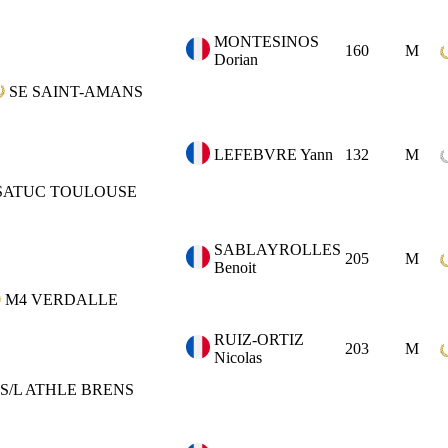
MONTESINOS
160
M
Dorian
SE
SAINT-AMANS
LEFEBVRE Yann
132
M
SATUC TOULOUSE
SABLAYROLLES
205
M
Benoit
M4
VERDALLE
RUIZ-ORTIZ
203
M
Nicolas
S/L ATHLE BRENS