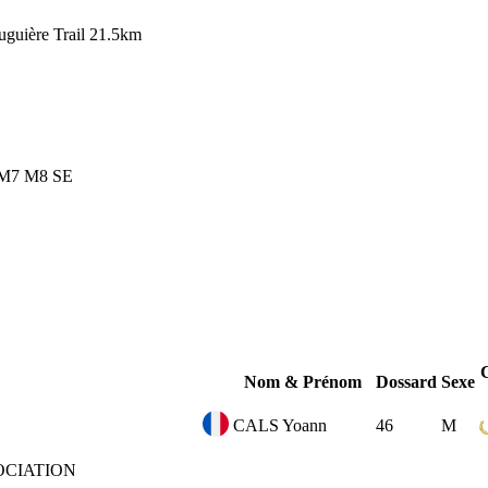
uguière Trail 21.5km
M7
M8
SE
Nom & Prénom
Dossard
Sexe
CALS Yoann
46
M
OCIATION