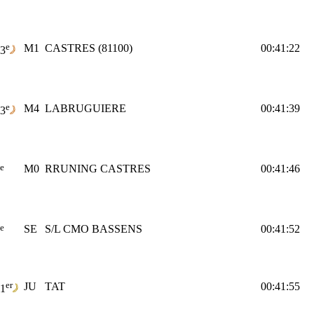
e
M1
CASTRES (81100)
00:41:22
3
e
M4
LABRUGUIERE
00:41:39
3
e
M0
RRUNING CASTRES
00:41:46
e
SE
S/L CMO BASSENS
00:41:52
er
JU
TAT
00:41:55
1