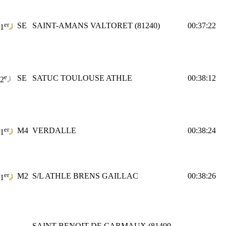
er
SE
SAINT-AMANS VALTORET (81240)
00:37:22
1
e
SE
SATUC TOULOUSE ATHLE
00:38:12
2
er
M4
VERDALLE
00:38:24
1
er
M2
S/L ATHLE BRENS GAILLAC
00:38:26
1
SAINT BENOIT DE CARMAUX (81400