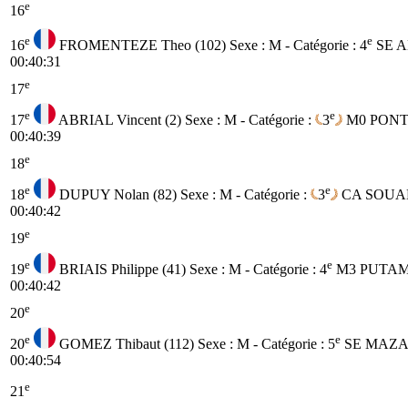
e
16
e
e
16
FROMENTEZE Theo (102)
Sexe : M - Catégorie :
4
SE
A
00:40:31
e
17
e
e
17
ABRIAL Vincent (2)
Sexe : M - Catégorie :
3
M0
PONT 
00:40:39
e
18
e
e
18
DUPUY Nolan (82)
Sexe : M - Catégorie :
3
CA
SOUA
00:40:42
e
19
e
e
19
BRIAIS Philippe (41)
Sexe : M - Catégorie :
4
M3
PUTA
00:40:42
e
20
e
e
20
GOMEZ Thibaut (112)
Sexe : M - Catégorie :
5
SE
MAZAM
00:40:54
e
21