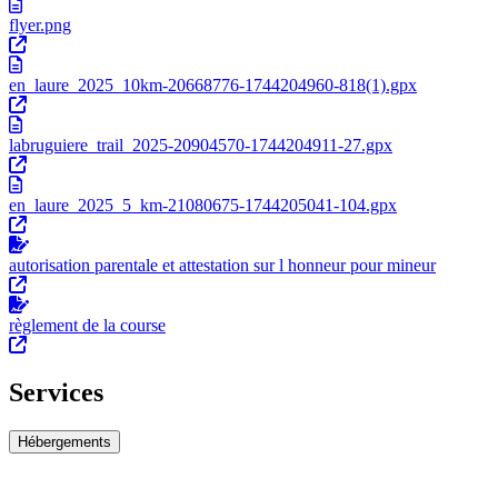
flyer.png
en_laure_2025_10km-20668776-1744204960-818(1).gpx
labruguiere_trail_2025-20904570-1744204911-27.gpx
en_laure_2025_5_km-21080675-1744205041-104.gpx
autorisation parentale et attestation sur l honneur pour mineur
règlement de la course
Services
Hébergements