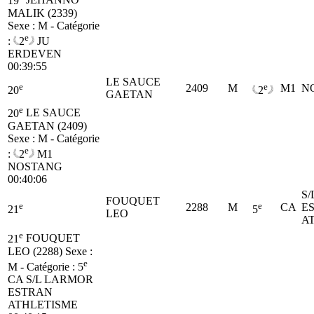
19
JEHANNO
MALIK (2339)
Sexe : M - Catégorie
e
:
2
JU
ERDEVEN
00:39:55
LE SAUCE
e
e
2409
M
M1
N
20
2
GAETAN
e
20
LE SAUCE
GAETAN (2409)
Sexe : M - Catégorie
e
:
2
M1
NOSTANG
00:40:06
S
FOUQUET
e
e
2288
M
CA
E
21
5
LEO
A
e
21
FOUQUET
LEO (2288)
Sexe :
e
M - Catégorie :
5
CA
S/L LARMOR
ESTRAN
ATHLETISME