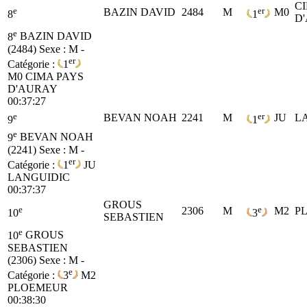
C
e
er
BAZIN DAVID
2484
M
M0
8
1
D
e
8
BAZIN DAVID
(2484)
Sexe : M -
er
Catégorie :
1
M0
CIMA PAYS
D'AURAY
00:37:27
e
er
BEVAN NOAH
2241
M
JU
L
9
1
e
9
BEVAN NOAH
(2241)
Sexe : M -
er
Catégorie :
1
JU
LANGUIDIC
00:37:37
GROUS
e
e
2306
M
M2
P
10
3
SEBASTIEN
e
10
GROUS
SEBASTIEN
(2306)
Sexe : M -
e
Catégorie :
3
M2
PLOEMEUR
00:38:30