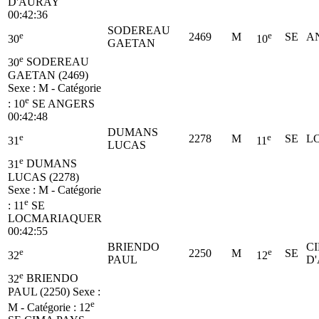
D'AURAY
00:42:36
SODEREAU
e
e
2469
M
SE
A
30
10
GAETAN
e
30
SODEREAU
GAETAN (2469)
Sexe : M - Catégorie
e
:
10
SE
ANGERS
00:42:48
DUMANS
e
e
2278
M
SE
L
31
11
LUCAS
e
31
DUMANS
LUCAS (2278)
Sexe : M - Catégorie
e
:
11
SE
LOCMARIAQUER
00:42:55
BRIENDO
C
e
e
2250
M
SE
32
12
PAUL
D
e
32
BRIENDO
PAUL (2250)
Sexe :
e
M - Catégorie :
12