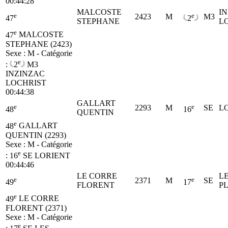
00:44:28
MALCOSTE
I
e
e
2423
M
M3
47
2
STEPHANE
L
e
47
MALCOSTE
STEPHANE (2423)
Sexe : M - Catégorie
e
:
2
M3
INZINZAC
LOCHRIST
00:44:38
GALLART
e
e
2293
M
SE
L
48
16
QUENTIN
e
48
GALLART
QUENTIN (2293)
Sexe : M - Catégorie
e
:
16
SE
LORIENT
00:44:46
LE CORRE
L
e
e
2371
M
SE
49
17
FLORENT
P
e
49
LE CORRE
FLORENT (2371)
Sexe : M - Catégorie
e