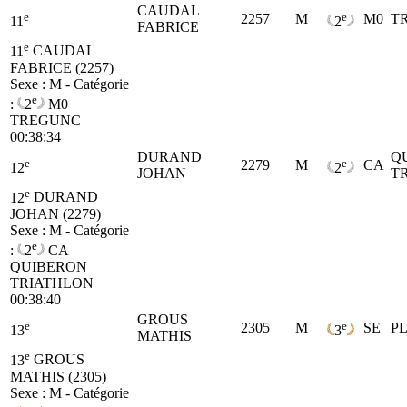
CAUDAL
e
e
2257
M
M0
T
11
2
FABRICE
e
11
CAUDAL
FABRICE (2257)
Sexe : M - Catégorie
e
:
2
M0
TREGUNC
00:38:34
DURAND
Q
e
e
2279
M
CA
12
2
JOHAN
T
e
12
DURAND
JOHAN (2279)
Sexe : M - Catégorie
e
:
2
CA
QUIBERON
TRIATHLON
00:38:40
GROUS
e
e
2305
M
SE
P
13
3
MATHIS
e
13
GROUS
MATHIS (2305)
Sexe : M - Catégorie