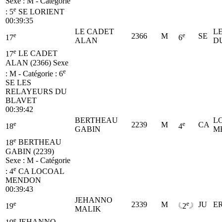
Sexe : M - Catégorie
e
:
5
SE
LORIENT
00:39:35
LE CADET
L
e
e
2366
M
SE
17
6
ALAN
D
e
17
LE CADET
ALAN (2366)
Sexe
e
: M - Catégorie :
6
SE
LES
RELAYEURS DU
BLAVET
00:39:42
BERTHEAU
L
e
e
2239
M
CA
18
4
GABIN
M
e
18
BERTHEAU
GABIN (2239)
Sexe : M - Catégorie
e
:
4
CA
LOCOAL
MENDON
00:39:43
JEHANNO
e
e
2339
M
JU
E
19
2
MALIK
e