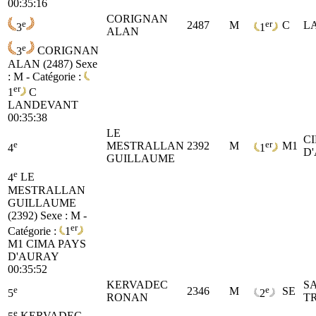
00:35:16
CORIGNAN
e
er
2487
M
C
L
3
1
ALAN
e
3
CORIGNAN
ALAN (2487)
Sexe
: M - Catégorie :
er
1
C
LANDEVANT
00:35:38
LE
C
e
er
MESTRALLAN
2392
M
M1
4
1
D
GUILLAUME
e
4
LE
MESTRALLAN
GUILLAUME
(2392)
Sexe : M -
er
Catégorie :
1
M1
CIMA PAYS
D'AURAY
00:35:52
KERVADEC
S
e
e
2346
M
SE
5
2
RONAN
T
e