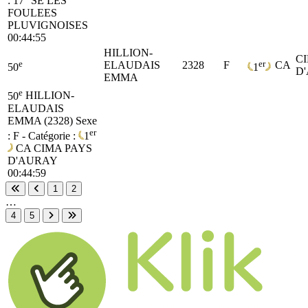
:
17
SE
LES
FOULEES
PLUVIGNOISES
00:44:55
HILLION-
C
e
er
ELAUDAIS
2328
F
CA
50
1
D
EMMA
e
50
HILLION-
ELAUDAIS
EMMA (2328)
Sexe
er
: F - Catégorie :
1
CA
CIMA PAYS
D'AURAY
00:44:59
1
2
Première page
Page précédente
…
4
5
Page suivante
Dernière page