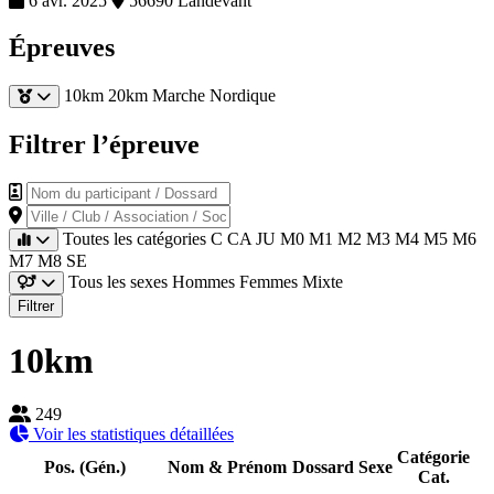
6 avr. 2025
56690 Landevant
Épreuves
10km
20km
Marche Nordique
Filtrer l’épreuve
Nom du participant / Dossard
Ville / Club / Association / Société
Toutes les catégories
C
CA
JU
M0
M1
M2
M3
M4
M5
M6
M7
M8
SE
Tous les sexes
Hommes
Femmes
Mixte
Filtrer
10km
249
Voir les statistiques détaillées
Catégorie
Pos. (Gén.)
Nom & Prénom
Dossard
Sexe
Cat.