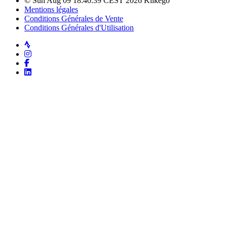
© Sun Aug 09 18:40:39 CEST 2026 Klikego
Mentions légales
Conditions Générales de Vente
Conditions Générales d'Utilisation
Strava
Instagram
Facebook
LinkedIn