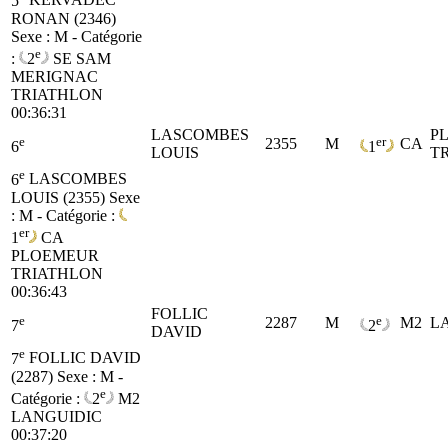
5
KERVADEC
RONAN (2346)
Sexe : M - Catégorie
e
:
2
SE
SAM
MERIGNAC
TRIATHLON
00:36:31
LASCOMBES
P
e
er
2355
M
CA
6
1
LOUIS
T
e
6
LASCOMBES
LOUIS (2355)
Sexe
: M - Catégorie :
er
1
CA
PLOEMEUR
TRIATHLON
00:36:43
FOLLIC
e
e
2287
M
M2
L
7
2
DAVID
e
7
FOLLIC DAVID
(2287)
Sexe : M -
e
Catégorie :
2
M2
LANGUIDIC
00:37:20