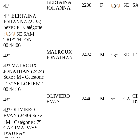
BERTAINA
e
e
2238
F
SE
S
41
3
JOHANNA
e
41
BERTAINA
JOHANNA (2238)
Sexe : F - Catégorie
e
:
3
SE
SAM
TRIATHLON
00:44:06
MALROUX
e
e
2424
M
SE
L
42
13
JONATHAN
e
42
MALROUX
JONATHAN (2424)
Sexe : M - Catégorie
e
:
13
SE
LORIENT
00:44:16
OLIVIERO
C
e
e
2440
M
CA
43
7
EVAN
D
e
43
OLIVIERO
EVAN (2440)
Sexe
e
: M - Catégorie :
7
CA
CIMA PAYS
D'AURAY