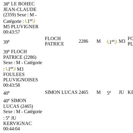
e
38
LE BOHEC
JEAN-CLAUDE
(2359)
Sexe : M -
er
Catégorie :
1
M5
PLUVIGNER
00:43:57
FLOCH
F
e
er
2286
M
M3
39
1
PATRICE
P
e
39
FLOCH
PATRICE (2286)
Sexe : M - Catégorie
er
:
1
M3
FOULEES
PLUVIGNOISES
00:43:58
e
e
SIMON LUCAS
2465
M
JU
K
40
5
e
40
SIMON
LUCAS (2465)
Sexe : M - Catégorie
e
:
5
JU
KERVIGNAC
00:44:04