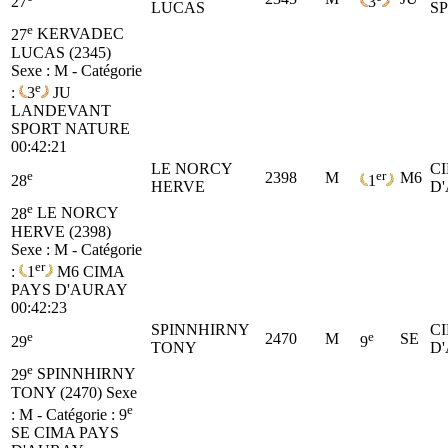
27
3
LUCAS
S
e
27
KERVADEC
LUCAS (2345)
Sexe : M - Catégorie
e
:
3
JU
LANDEVANT
SPORT NATURE
00:42:21
LE NORCY
C
e
er
2398
M
M6
28
1
HERVE
D
e
28
LE NORCY
HERVE (2398)
Sexe : M - Catégorie
er
:
1
M6
CIMA
PAYS D'AURAY
00:42:23
SPINNHIRNY
C
e
e
2470
M
SE
29
9
TONY
D
e
29
SPINNHIRNY
TONY (2470)
Sexe
e
: M - Catégorie :
9
SE
CIMA PAYS