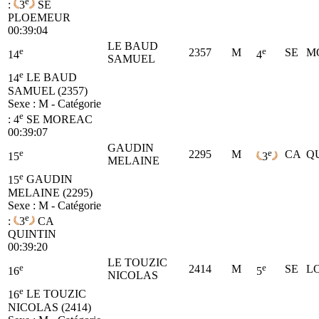
e
:
3
SE
PLOEMEUR
00:39:04
LE BAUD
e
e
2357
M
SE
M
14
4
SAMUEL
e
14
LE BAUD
SAMUEL (2357)
Sexe : M - Catégorie
e
:
4
SE
MOREAC
00:39:07
GAUDIN
e
e
2295
M
CA
Q
15
3
MELAINE
e
15
GAUDIN
MELAINE (2295)
Sexe : M - Catégorie
e
:
3
CA
QUINTIN
00:39:20
LE TOUZIC
e
e
2414
M
SE
L
16
5
NICOLAS
e
16
LE TOUZIC
NICOLAS (2414)