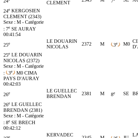
24
7
CLEMENT
e
24
KERGOSIEN
CLEMENT (2343)
Sexe : M - Catégorie
e
:
7
SE
AURAY
00:41:54
LE DOUARIN
C
e
e
2372
M
M0
25
3
NICOLAS
D
e
25
LE DOUARIN
NICOLAS (2372)
Sexe : M - Catégorie
e
:
3
M0
CIMA
PAYS D'AURAY
00:42:03
LE GUELLEC
e
e
2381
M
SE
B
26
8
BRENDAN
e
26
LE GUELLEC
BRENDAN (2381)
Sexe : M - Catégorie
e
:
8
SE
BRECH
00:42:12
KERVADEC
L
e
e
2345
M
JU