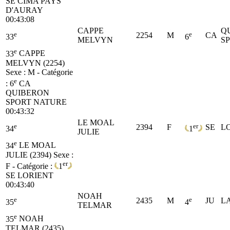
SE
CIMA PAYS
D'AURAY
00:43:08
CAPPE
Q
e
e
2254
M
CA
33
6
MELVYN
S
e
33
CAPPE
MELVYN (2254)
Sexe : M - Catégorie
e
:
6
CA
QUIBERON
SPORT NATURE
00:43:32
LE MOAL
e
er
2394
F
SE
L
34
1
JULIE
e
34
LE MOAL
JULIE (2394)
Sexe :
er
F - Catégorie :
1
SE
LORIENT
00:43:40
NOAH
e
e
2435
M
JU
L
35
4
TELMAR
e
35
NOAH
TELMAR (2435)