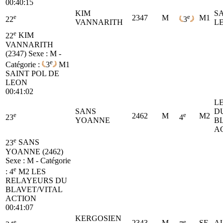
00:40:15
KIM
SA
e
e
2347
M
M1
22
3
VANNARITH
L
e
22
KIM
VANNARITH
(2347)
Sexe : M -
e
Catégorie :
3
M1
SAINT POL DE
LEON
00:41:02
L
SANS
D
e
e
2462
M
M2
23
4
YOANNE
B
A
e
23
SANS
YOANNE (2462)
Sexe : M - Catégorie
e
:
4
M2
LES
RELAYEURS DU
BLAVET/VITAL
ACTION
00:41:07
KERGOSIEN
e
e
2343
M
SE
A