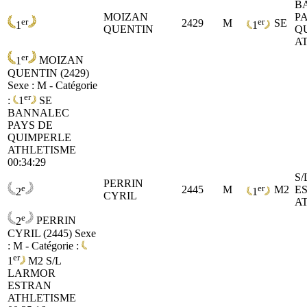
B
MOIZAN
P
er
er
2429
M
SE
1
1
QUENTIN
Q
A
er
1
MOIZAN
QUENTIN (2429)
Sexe : M - Catégorie
er
:
1
SE
BANNALEC
PAYS DE
QUIMPERLE
ATHLETISME
00:34:29
S
PERRIN
e
er
2445
M
M2
E
2
1
CYRIL
A
e
2
PERRIN
CYRIL (2445)
Sexe
: M - Catégorie :
er
1
M2
S/L
LARMOR
ESTRAN
ATHLETISME