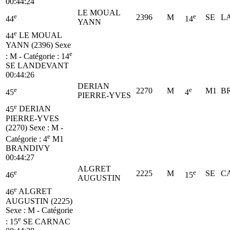
00:44:24
LE MOUAL
e
e
2396
M
SE
L
44
14
YANN
e
44
LE MOUAL
YANN (2396)
Sexe
e
: M - Catégorie :
14
SE
LANDEVANT
00:44:26
DERIAN
e
e
2270
M
M1
B
45
4
PIERRE-YVES
e
45
DERIAN
PIERRE-YVES
(2270)
Sexe : M -
e
Catégorie :
4
M1
BRANDIVY
00:44:27
ALGRET
e
e
2225
M
SE
C
46
15
AUGUSTIN
e
46
ALGRET
AUGUSTIN (2225)
Sexe : M - Catégorie
e
:
15
SE
CARNAC