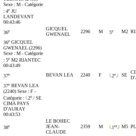
Sexe : M - Catégorie
e
:
4
JU
LANDEVANT
00:43:46
GICQUEL
e
e
2296
M
M2
R
36
5
GWENAEL
e
36
GICQUEL
GWENAEL (2296)
Sexe : M - Catégorie
e
:
5
M2
RIANTEC
00:43:49
C
e
e
BEVAN LEA
2240
F
SE
37
2
D
e
37
BEVAN LEA
(2240)
Sexe : F -
e
Catégorie :
2
SE
CIMA PAYS
D'AURAY
00:43:53
LE BOHEC
e
er
JEAN-
2359
M
M5
P
38
1
CLAUDE