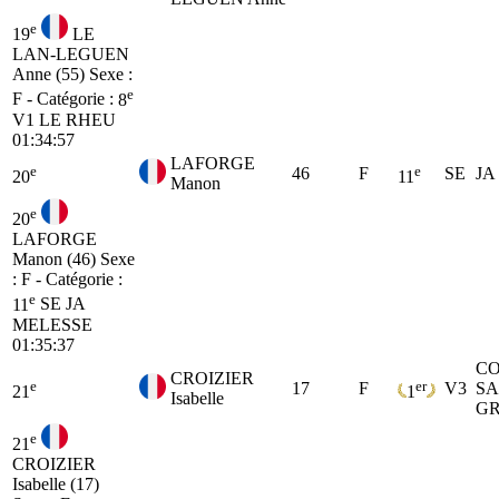
e
19
LE
LAN-LEGUEN
Anne (55)
Sexe :
e
F - Catégorie :
8
V1
LE RHEU
01:34:57
LAFORGE
e
e
46
F
SE
JA
20
11
Manon
e
20
LAFORGE
Manon (46)
Sexe
: F - Catégorie :
e
11
SE
JA
MELESSE
01:35:37
CO
CROIZIER
e
er
17
F
V3
SA
21
1
Isabelle
GR
e
21
CROIZIER
Isabelle (17)