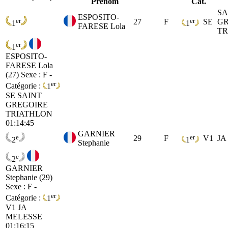
Prénom
Cat.
SA
ESPOSITO-
er
er
27
F
SE
GR
1
1
FARESE Lola
TR
er
1
ESPOSITO-
FARESE Lola
(27)
Sexe : F -
er
Catégorie :
1
SE
SAINT
GREGOIRE
TRIATHLON
01:14:45
GARNIER
e
er
29
F
V1
JA
2
1
Stephanie
e
2
GARNIER
Stephanie (29)
Sexe : F -
er
Catégorie :
1
V1
JA
MELESSE
01:16:15