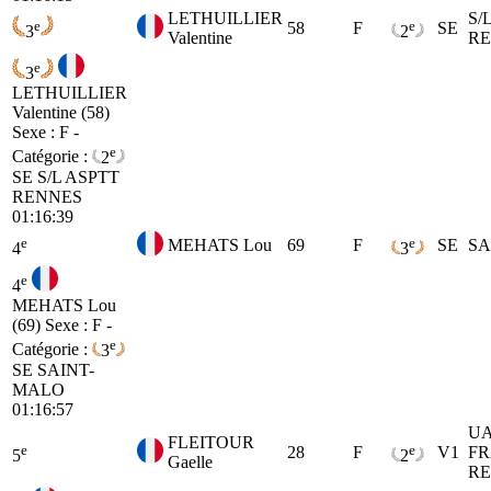
LETHUILLIER
S/
e
e
58
F
SE
3
2
Valentine
R
e
3
LETHUILLIER
Valentine (58)
Sexe : F -
e
Catégorie :
2
SE
S/L ASPTT
RENNES
01:16:39
e
e
MEHATS Lou
69
F
SE
SA
4
3
e
4
MEHATS Lou
(69)
Sexe : F -
e
Catégorie :
3
SE
SAINT-
MALO
01:16:57
UA
FLEITOUR
e
e
28
F
V1
F
5
2
Gaelle
R