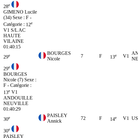
e
28
GIMENO Lucile
(34)
Sexe : F -
e
Catégorie :
12
V1
S/L AC
HAUTE
VILAINE
01:40:15
BOURGES
A
e
e
7
F
V1
29
13
Nicole
NE
e
29
BOURGES
Nicole (7)
Sexe :
F - Catégorie :
e
13
V1
ANDOUILLE
NEUVILLE
01:40:29
PAISLEY
e
e
72
F
V1
US
30
14
Annick
e
30
PAISLEY