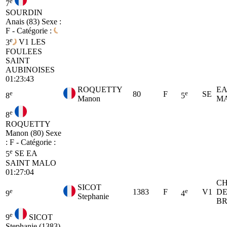
e
7
SOURDIN
Anais (83)
Sexe :
F - Catégorie :
e
3
V1
LES
FOULEES
SAINT
AUBINOISES
01:23:43
ROQUETTY
EA
e
e
80
F
SE
8
5
Manon
M
e
8
ROQUETTY
Manon (80)
Sexe
: F - Catégorie :
e
5
SE
EA
SAINT MALO
01:27:04
C
SICOT
e
e
1383
F
V1
D
9
4
Stephanie
B
e
9
SICOT
Stephanie (1383)