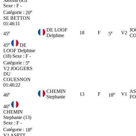
Sabrina (45)
Sexe : F -
e
Catégorie :
20
SE
BETTON
01:46:11
DE LOOF
JO
e
e
18
F
V2
45
5
Delphine
C
e
45
DE
LOOF Delphine
(18)
Sexe : F -
e
Catégorie :
5
V2
JOGGERS
DU
COUESNON
01:46:22
CHEMIN
AS
e
e
13
F
V1
46
18
Stephanie
F
e
46
CHEMIN
Stephanie (13)
Sexe : F -
e
Catégorie :
18
V1
ASPTT