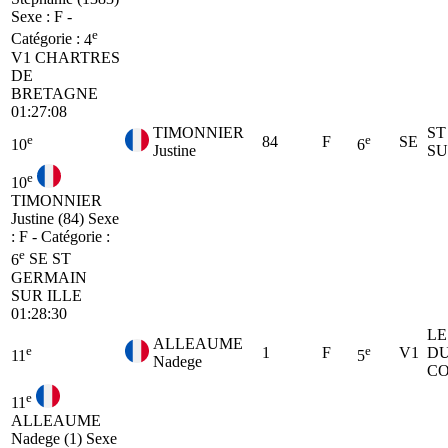
Sexe : F -
e
Catégorie :
4
V1
CHARTRES
DE
BRETAGNE
01:27:08
TIMONNIER
ST
e
e
84
F
SE
10
6
Justine
SU
e
10
TIMONNIER
Justine (84)
Sexe
: F - Catégorie :
e
6
SE
ST
GERMAIN
SUR ILLE
01:28:30
LE
ALLEAUME
e
e
1
F
V1
D
11
5
Nadege
C
e
11
ALLEAUME
Nadege (1)
Sexe