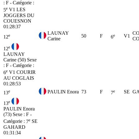
: F - Catégorie :
e
5
V1
LES
JOGGERS DU
COUESNON
01:28:37
LAUNAY
CO
e
e
50
F
V1
12
6
Carine
CO
e
12
LAUNAY
Carine (50)
Sexe
: F - Catégorie :
e
6
V1
COURIR
AU COGLAIS
01:28:53
e
e
PAULIN Enora
73
F
SE
G
13
7
e
13
PAULIN Enora
(73)
Sexe : F -
e
Catégorie :
7
SE
GAHARD
01:31:34