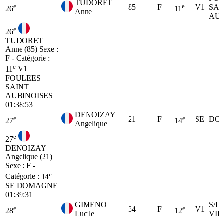
TUDORET
e
e
85
F
V1
SA
26
11
Anne
AU
e
26
TUDORET
Anne (85)
Sexe :
F - Catégorie :
e
11
V1
FOULEES
SAINT
AUBINOISES
01:38:53
DENOIZAY
e
e
21
F
SE
D
27
14
Angelique
e
27
DENOIZAY
Angelique (21)
Sexe : F -
e
Catégorie :
14
SE
DOMAGNE
01:39:31
GIMENO
S/
e
e
34
F
V1
28
12
Lucile
VI