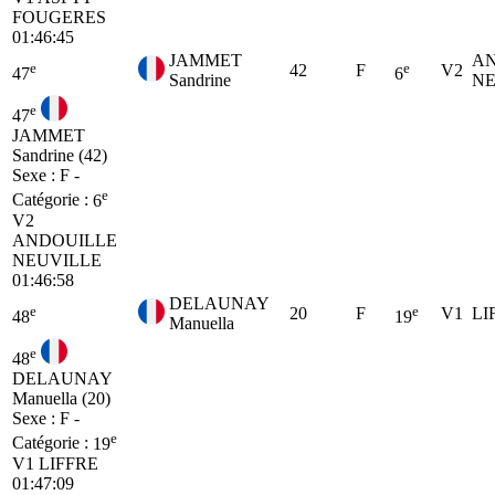
FOUGERES
01:46:45
JAMMET
A
e
e
42
F
V2
47
6
Sandrine
NE
e
47
JAMMET
Sandrine (42)
Sexe : F -
e
Catégorie :
6
V2
ANDOUILLE
NEUVILLE
01:46:58
DELAUNAY
e
e
20
F
V1
LI
48
19
Manuella
e
48
DELAUNAY
Manuella (20)
Sexe : F -
e
Catégorie :
19
V1
LIFFRE
01:47:09