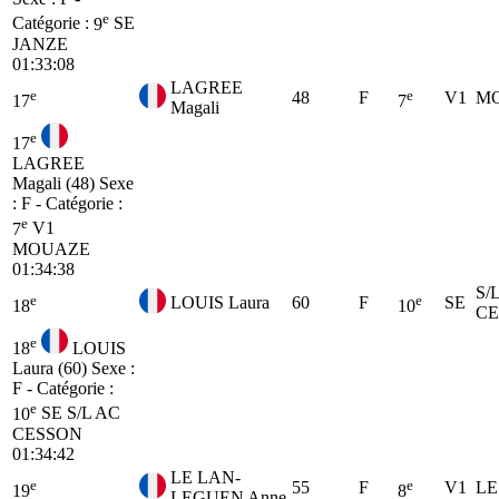
e
Catégorie :
9
SE
JANZE
01:33:08
LAGREE
e
e
48
F
V1
M
17
7
Magali
e
17
LAGREE
Magali (48)
Sexe
: F - Catégorie :
e
7
V1
MOUAZE
01:34:38
S/
e
e
LOUIS Laura
60
F
SE
18
10
CE
e
18
LOUIS
Laura (60)
Sexe :
F - Catégorie :
e
10
SE
S/L AC
CESSON
01:34:42
LE LAN-
e
e
55
F
V1
LE
19
8
LEGUEN Anne