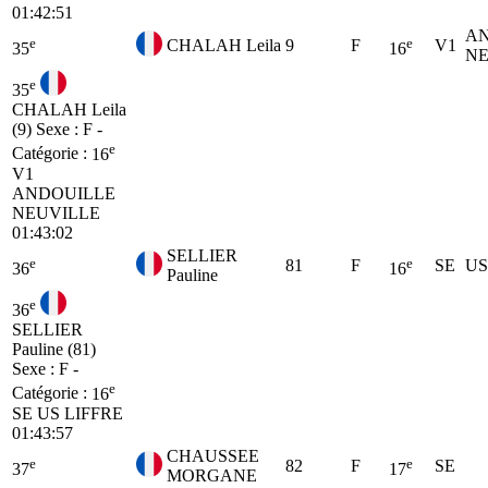
01:42:51
A
e
e
CHALAH Leila
9
F
V1
35
16
NE
e
35
CHALAH Leila
(9)
Sexe : F -
e
Catégorie :
16
V1
ANDOUILLE
NEUVILLE
01:43:02
SELLIER
e
e
81
F
SE
US
36
16
Pauline
e
36
SELLIER
Pauline (81)
Sexe : F -
e
Catégorie :
16
SE
US LIFFRE
01:43:57
CHAUSSEE
e
e
82
F
SE
37
17
MORGANE