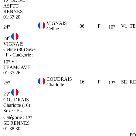
12
SE
S/L
ASPTT
RENNES
01:37:20
VIGNAIS
e
e
86
F
V1
T
24
10
Celine
e
24
VIGNAIS
Celine (86)
Sexe
: F - Catégorie :
e
10
V1
TEAMCAVE
01:37:26
COUDRAIS
e
e
16
F
SE
R
25
13
Charlotte
e
25
COUDRAIS
Charlotte (16)
Sexe : F -
e
Catégorie :
13
SE
RENNES
01:38:30
FO