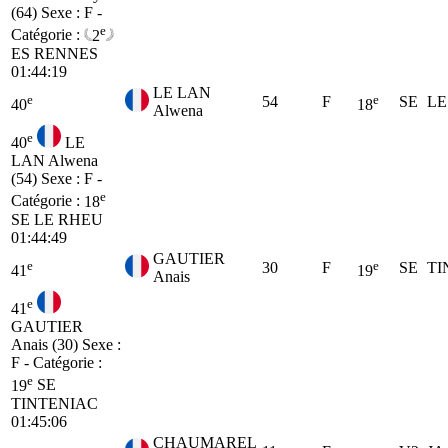
(64)
Sexe : F -
e
Catégorie :
2
ES
RENNES
01:44:19
LE LAN
e
e
54
F
SE
LE
40
18
Alwena
e
40
LE
LAN Alwena
(54)
Sexe : F -
e
Catégorie :
18
SE
LE RHEU
01:44:49
GAUTIER
e
e
30
F
SE
TI
41
19
Anais
e
41
GAUTIER
Anais (30)
Sexe :
F - Catégorie :
e
19
SE
TINTENIAC
01:45:06
CHAUMAREL