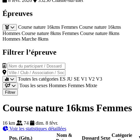
8 févr. 2026
35250 Chasné-sur-Illet
Épreuves
Course nature 16kms Femmes
Course nature 16kms
Hommes
Course nature 8kms Femmes
Course nature 8kms
Hommes
Marche 8kms
Filtrer l’épreuve
Nom du participant / Dossard
Ville / Club / Association / Société
Toutes les catégories
ES
JU
SE
V1
V2
V3
Tous les sexes
Hommes
Femmes
Mixte
Filtrer
Course nature 16kms Femmes
16 km
74
dim. 8 févr.
Voir les statistiques détaillées
Nom &
Catégorie
Pos. (Gén.)
Dossard
Sexe