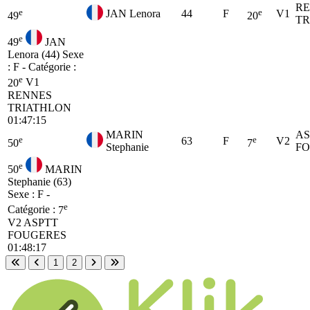
R
e
e
JAN Lenora
44
F
V1
49
20
TR
e
49
JAN
Lenora (44)
Sexe
: F - Catégorie :
e
20
V1
RENNES
TRIATHLON
01:47:15
MARIN
AS
e
e
63
F
V2
50
7
Stephanie
F
e
50
MARIN
Stephanie (63)
Sexe : F -
e
Catégorie :
7
V2
ASPTT
FOUGERES
01:48:17
1
2
Première page
Page précédente
Page suivante
Dernière page