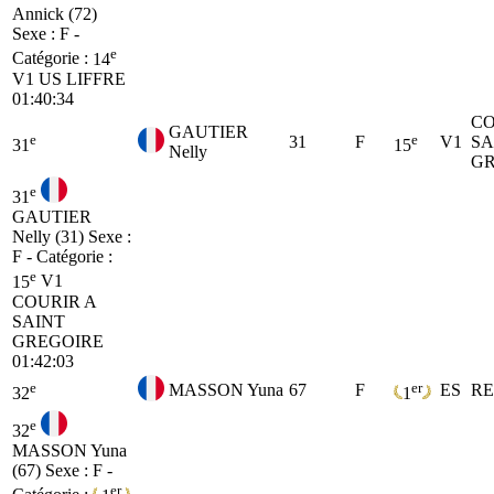
Annick (72)
Sexe : F -
e
Catégorie :
14
V1
US LIFFRE
01:40:34
CO
GAUTIER
e
e
31
F
V1
SA
31
15
Nelly
GR
e
31
GAUTIER
Nelly (31)
Sexe :
F - Catégorie :
e
15
V1
COURIR A
SAINT
GREGOIRE
01:42:03
e
er
MASSON Yuna
67
F
ES
R
32
1
e
32
MASSON Yuna
(67)
Sexe : F -
er