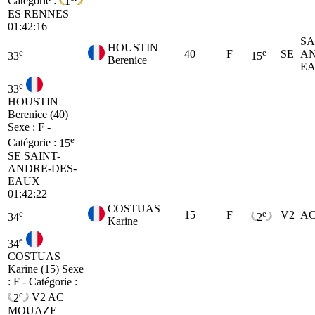
Catégorie :
1
ES
RENNES
01:42:16
SA
HOUSTIN
e
e
40
F
SE
AN
33
15
Berenice
E
e
33
HOUSTIN
Berenice (40)
Sexe : F -
e
Catégorie :
15
SE
SAINT-
ANDRE-DES-
EAUX
01:42:22
COSTUAS
e
e
15
F
V2
A
34
2
Karine
e
34
COSTUAS
Karine (15)
Sexe
: F - Catégorie :
e
2
V2
AC
MOUAZE