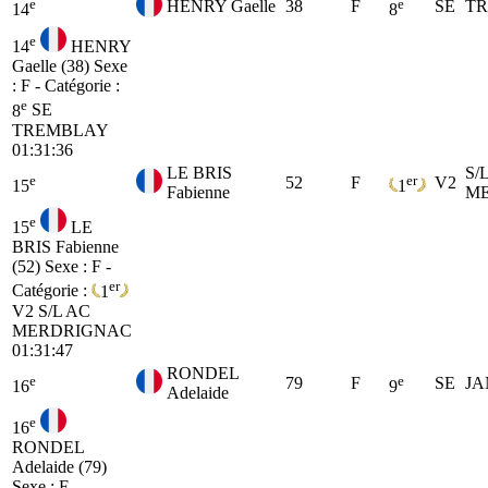
e
e
HENRY Gaelle
38
F
SE
T
14
8
e
14
HENRY
Gaelle (38)
Sexe
: F - Catégorie :
e
8
SE
TREMBLAY
01:31:36
LE BRIS
S/
e
er
52
F
V2
15
1
Fabienne
M
e
15
LE
BRIS Fabienne
(52)
Sexe : F -
er
Catégorie :
1
V2
S/L AC
MERDRIGNAC
01:31:47
RONDEL
e
e
79
F
SE
JA
16
9
Adelaide
e
16
RONDEL
Adelaide (79)
Sexe : F -