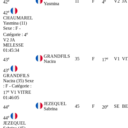
e
e
11
F
V2
JA
42
4
Yasmina
e
42
CHAUMAREL
Yasmina (11)
Sexe : F -
e
Catégorie :
4
V2
JA
MELESSE
01:45:34
GRANDFILS
e
e
35
F
V1
VI
43
17
Nacira
e
43
GRANDFILS
Nacira (35)
Sexe
: F - Catégorie :
e
17
V1
VITRE
01:46:05
JEZEQUEL
e
e
45
F
SE
B
44
20
Sabrina
e
44
JEZEQUEL