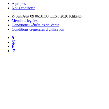
A propos
Nous contacter
© Sun Aug 09 06:31:03 CEST 2026 Klikego
Mentions légales
Conditions Générales de Vente
Conditions Générales d'Utilisation
Strava
Instagram
Facebook
LinkedIn