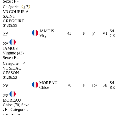
Sexe : F -
er
Catégorie :
1
V3
COURIR A
SAINT
GREGOIRE
01:35:55
JAMOIS
S/
e
e
43
F
V1
22
9
Virginie
CE
e
22
JAMOIS
Virginie (43)
Sexe : F -
e
Catégorie :
9
V1
S/L AC
CESSON
01:36:52
MOREAU
S/
e
e
70
F
SE
23
12
Chloe
R
e
23
MOREAU
Chloe (70)
Sexe
: F - Catégorie :
e