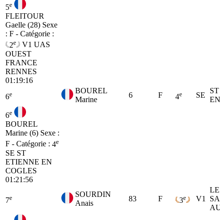
e
5
FLEITOUR
Gaelle (28)
Sexe
: F - Catégorie :
e
2
V1
UAS
OUEST
FRANCE
RENNES
01:19:16
BOUREL
ST
e
e
6
F
SE
6
4
Marine
EN
e
6
BOUREL
Marine (6)
Sexe :
e
F - Catégorie :
4
SE
ST
ETIENNE EN
COGLES
01:21:56
LE
SOURDIN
e
e
83
F
V1
SA
7
3
Anais
AU