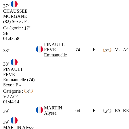
e
37
CHAUSSEE
MORGANE
(82)
Sexe : F -
e
Catégorie :
17
SE
01:43:58
PINAULT-
e
e
FEVE
74
F
V2
A
38
3
Emmanuelle
e
38
PINAULT-
FEVE
Emmanuelle (74)
Sexe : F -
e
Catégorie :
3
V2
ACC
01:44:14
MARTIN
e
e
64
F
ES
R
39
2
Alyssa
e
39
MARTIN Alyssa