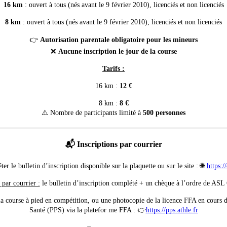
16 km
: ouvert à tous (nés avant le 9 février 2010), licenciés et non licenciés
8 km
: ouvert à tous (nés avant le 9 février 2010), licenciés et non licenciés
👉
Autorisation parentale obligatoire pour les mineurs
❌
Aucune inscription le jour de la course
Tarifs :
16 km :
12 €
8 km :
8 €
⚠️ Nombre de participants limité à
500 personnes
📬 Inscriptions par courrier
er le bulletin d’inscription disponible sur la plaquette ou sur le site : 🌐
https:/
par courrier :
le bulletin d’inscription complété + un chèque à l’ordre de AS
la course à pied en compétition, ou une photocopie de la licence FFA en cours de
Santé (PPS) via la platefor me FFA : 👉
https://pps.athle.fr