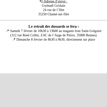
📮
Adresse d’envoi :
Gwénaël Grislain
24 rue de l’Illet
35250 Chasné-sur-Illet
Le retrait des dossards se fera :
📍 Samedi 7 février de 10h30 à 13h00 au magasin Irun Saint-Grégoire
(312 rue René Collin, ZAC de l’Auge de Pierre, 35000 Rennes)
📍 Dimanche 8 février de 8h30 à 9h30, directement sur place