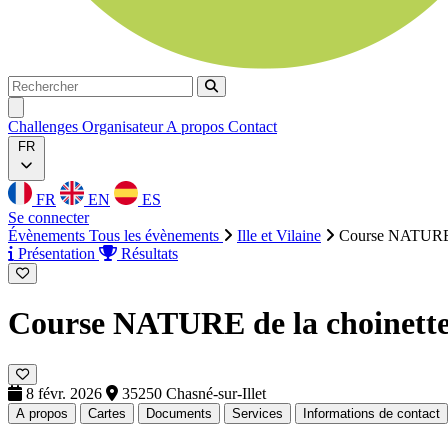
Rechercher
Rechercher
Ouvrir menu
Challenges
Organisateur
A propos
Contact
FR
FR
EN
ES
Se connecter
Évènements
Tous les évènements
Ille et Vilaine
Course NATURE d
Présentation
Résultats
Course NATURE de la choinett
8 févr. 2026
35250 Chasné-sur-Illet
A propos
Cartes
Documents
Services
Informations de contact