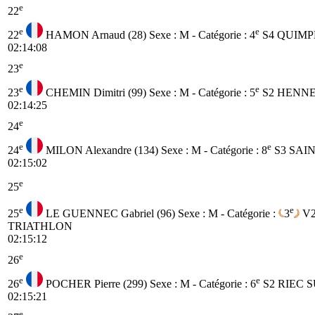
e
22
e
e
22
HAMON Arnaud (28)
Sexe : M - Catégorie :
4
S4
QUIMP
02:14:08
e
23
e
e
23
CHEMIN Dimitri (99)
Sexe : M - Catégorie :
5
S2
HENNE
02:14:25
e
24
e
e
24
MILON Alexandre (134)
Sexe : M - Catégorie :
8
S3
SAI
02:15:02
e
25
e
e
25
LE GUENNEC Gabriel (96)
Sexe : M - Catégorie :
3
V
TRIATHLON
02:15:12
e
26
e
e
26
POCHER Pierre (299)
Sexe : M - Catégorie :
6
S2
RIEC S
02:15:21
e