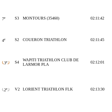
e
S3
MONTOURS (35460)
02:11:42
7
e
S2
COUERON TRIATHLON
02:11:45
4
WAPITI TRIATHLON CLUB DE
e
S4
02:12:01
3
LARMOR PLA
e
V2
LORIENT TRIATHLON FLK
02:13:30
2