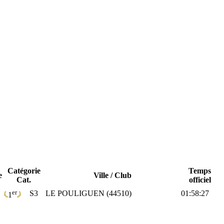
Catégorie
Temps
e
Ville / Club
Cat.
officiel
er
S3
LE POULIGUEN (44510)
01:58:27
1