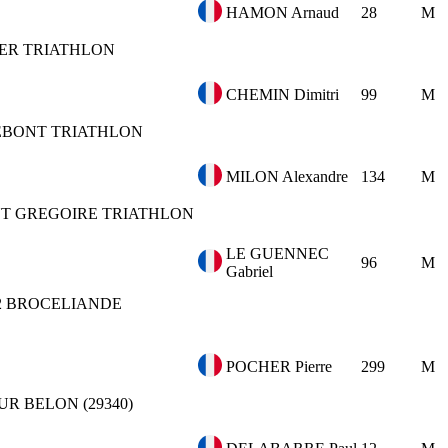
HAMON Arnaud
28
M
ER TRIATHLON
CHEMIN Dimitri
99
M
BONT TRIATHLON
MILON Alexandre
134
M
NT GREGOIRE TRIATHLON
LE GUENNEC
96
M
Gabriel
2
BROCELIANDE
POCHER Pierre
299
M
UR BELON (29340)