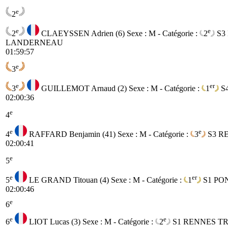
e
2
e
e
2
CLAEYSSEN Adrien (6)
Sexe : M - Catégorie :
2
S3
LANDERNEAU
01:59:57
e
3
e
er
3
GUILLEMOT Arnaud (2)
Sexe : M - Catégorie :
1
S
02:00:36
e
4
e
e
4
RAFFARD Benjamin (41)
Sexe : M - Catégorie :
3
S3
R
02:00:41
e
5
e
er
5
LE GRAND Titouan (4)
Sexe : M - Catégorie :
1
S1
PO
02:00:46
e
6
e
e
6
LIOT Lucas (3)
Sexe : M - Catégorie :
2
S1
RENNES T