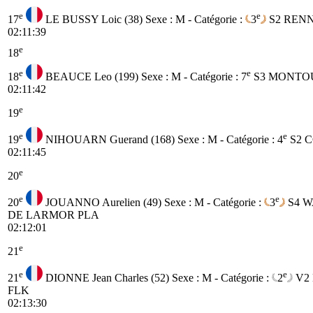
e
e
17
LE BUSSY Loic (38)
Sexe : M - Catégorie :
3
S2
RENN
02:11:39
e
18
e
e
18
BEAUCE Leo (199)
Sexe : M - Catégorie :
7
S3
MONTOUR
02:11:42
e
19
e
e
19
NIHOUARN Guerand (168)
Sexe : M - Catégorie :
4
S2
C
02:11:45
e
20
e
e
20
JOUANNO Aurelien (49)
Sexe : M - Catégorie :
3
S4
W
DE LARMOR PLA
02:12:01
e
21
e
e
21
DIONNE Jean Charles (52)
Sexe : M - Catégorie :
2
V2
FLK
02:13:30