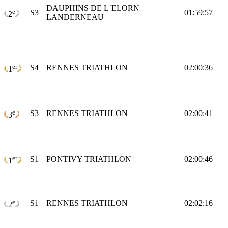
DAUPHINS DE L`ELORN
e
S3
01:59:57
2
LANDERNEAU
er
S4
RENNES TRIATHLON
02:00:36
1
e
S3
RENNES TRIATHLON
02:00:41
3
er
S1
PONTIVY TRIATHLON
02:00:46
1
e
S1
RENNES TRIATHLON
02:02:16
2