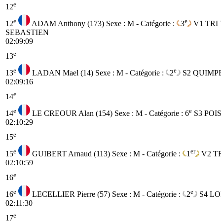
e
12
e
e
12
ADAM Anthony (173)
Sexe : M - Catégorie :
3
V1
TRI
SEBASTIEN
02:09:09
e
13
e
e
13
LADAN Mael (14)
Sexe : M - Catégorie :
2
S2
QUIMP
02:09:16
e
14
e
e
14
LE CREOUR Alan (154)
Sexe : M - Catégorie :
6
S3
POI
02:10:29
e
15
e
er
15
GUIBERT Arnaud (113)
Sexe : M - Catégorie :
1
V2
T
02:10:59
e
16
e
e
16
LECELLIER Pierre (57)
Sexe : M - Catégorie :
2
S4
LO
02:11:30
e
17