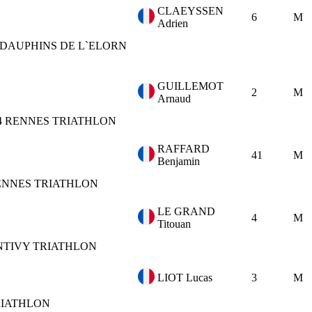
CLAEYSSEN
6
M
Adrien
DAUPHINS DE L`ELORN
GUILLEMOT
2
M
Arnaud
4
RENNES TRIATHLON
RAFFARD
41
M
Benjamin
ENNES TRIATHLON
LE GRAND
4
M
Titouan
NTIVY TRIATHLON
LIOT Lucas
3
M
RIATHLON