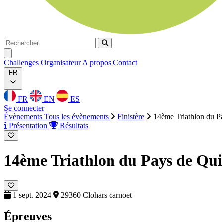
Rechercher
Rechercher
Ouvrir menu
Challenges
Organisateur
A propos
Contact
FR
FR
EN
ES
Se connecter
Évènements
Tous les évènements
Finistère
14ème Triathlon du P
Présentation
Résultats
14ème Triathlon du Pays de Qu
1 sept. 2024
29360 Clohars carnoet
Épreuves