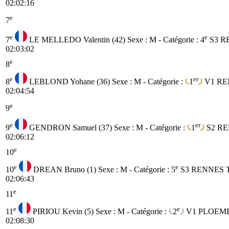
02:02:16
e
7
e
e
7
LE MELLEDO Valentin (42)
Sexe : M - Catégorie :
4
S3
R
02:03:02
e
8
e
er
8
LEBLOND Yohane (36)
Sexe : M - Catégorie :
1
V1
RE
02:04:54
e
9
e
er
9
GENDRON Samuel (37)
Sexe : M - Catégorie :
1
S2
RE
02:06:12
e
10
e
e
10
DREAN Bruno (1)
Sexe : M - Catégorie :
5
S3
RENNES 
02:06:43
e
11
e
e
11
PIRIOU Kevin (5)
Sexe : M - Catégorie :
2
V1
PLOEM
02:08:30