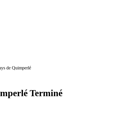
ays de Quimperlé
imperlé
Terminé