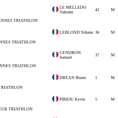
LE MELLEDO
42
M
Valentin
ENNES TRIATHLON
LEBLOND Yohane
36
M
NNES TRIATHLON
GENDRON
37
M
Samuel
NNES TRIATHLON
DREAN Bruno
1
M
TRIATHLON
PIRIOU Kevin
5
M
EUR TRIATHLON