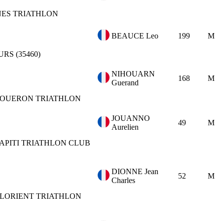
ES TRIATHLON
BEAUCE Leo
199
M
S (35460)
NIHOUARN
168
M
Guerand
OUERON TRIATHLON
JOUANNO
49
M
Aurelien
APITI TRIATHLON CLUB
DIONNE Jean
52
M
Charles
LORIENT TRIATHLON