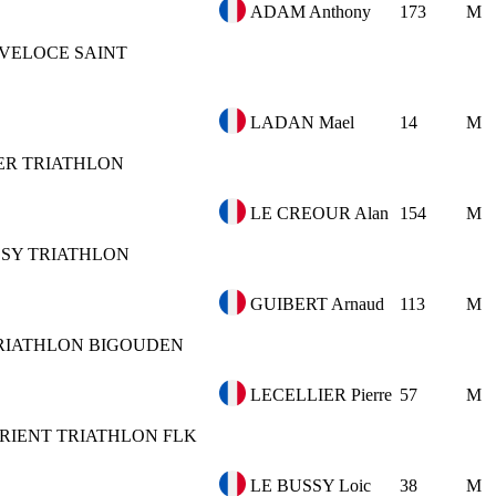
ADAM Anthony
173
M
 VELOCE SAINT
LADAN Mael
14
M
ER TRIATHLON
LE CREOUR Alan
154
M
SSY TRIATHLON
GUIBERT Arnaud
113
M
RIATHLON BIGOUDEN
LECELLIER Pierre
57
M
RIENT TRIATHLON FLK
LE BUSSY Loic
38
M