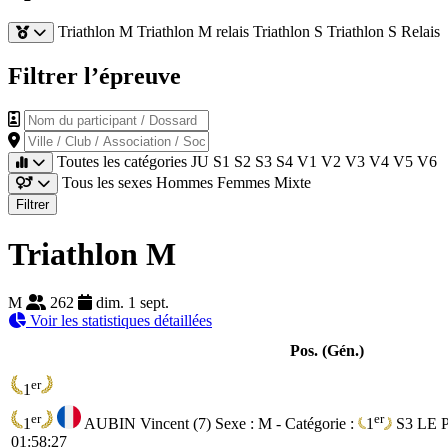
Triathlon M
Triathlon M relais
Triathlon S
Triathlon S Relais
Filtrer l’épreuve
Nom du participant / Dossard
Ville / Club / Association / Société
Toutes les catégories
JU
S1
S2
S3
S4
V1
V2
V3
V4
V5
V6
Tous les sexes
Hommes
Femmes
Mixte
Filtrer
Triathlon M
M
262
dim. 1 sept.
Voir les statistiques détaillées
Pos. (Gén.)
er
1
er
er
1
AUBIN Vincent (7)
Sexe : M - Catégorie :
1
S3
LE 
01:58:27