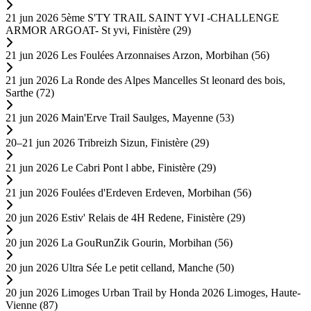
21 jun 2026
5ème S'TY TRAIL SAINT YVI -CHALLENGE
ARMOR ARGOAT-
St yvi, Finistère (29)
21 jun 2026
Les Foulées Arzonnaises
Arzon, Morbihan (56)
21 jun 2026
La Ronde des Alpes Mancelles
St leonard des bois,
Sarthe (72)
21 jun 2026
Main'Erve Trail
Saulges, Mayenne (53)
20–21 jun 2026
Tribreizh
Sizun, Finistère (29)
21 jun 2026
Le Cabri
Pont l abbe, Finistère (29)
21 jun 2026
Foulées d'Erdeven
Erdeven, Morbihan (56)
20 jun 2026
Estiv' Relais de 4H
Redene, Finistère (29)
20 jun 2026
La GouRunZik
Gourin, Morbihan (56)
20 jun 2026
Ultra Sée
Le petit celland, Manche (50)
20 jun 2026
Limoges Urban Trail by Honda 2026
Limoges, Haute-
Vienne (87)