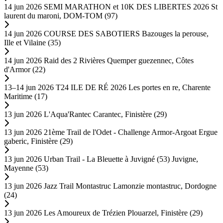
14 jun 2026
SEMI MARATHON et 10K DES LIBERTES 2026
St
laurent du maroni, DOM-TOM (97)
14 jun 2026
COURSE DES SABOTIERS
Bazouges la perouse,
Ille et Vilaine (35)
14 jun 2026
Raid des 2 Rivières
Quemper guezennec, Côtes
d'Armor (22)
13–14 jun 2026
T24 ILE DE RÉ 2026
Les portes en re, Charente
Maritime (17)
13 jun 2026
L'Aqua'Rantec
Carantec, Finistère (29)
13 jun 2026
21ème Trail de l'Odet - Challenge Armor-Argoat
Ergue
gaberic, Finistère (29)
13 jun 2026
Urban Trail - La Bleuette à Juvigné (53)
Juvigne,
Mayenne (53)
13 jun 2026
Jazz Trail Montastruc
Lamonzie montastruc, Dordogne
(24)
13 jun 2026
Les Amoureux de Trézien
Plouarzel, Finistère (29)