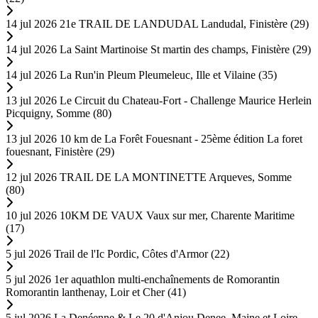
14 jul 2026
21e TRAIL DE LANDUDAL
Landudal, Finistère (29)
14 jul 2026
La Saint Martinoise
St martin des champs, Finistère (29)
14 jul 2026
La Run'in Pleum
Pleumeleuc, Ille et Vilaine (35)
13 jul 2026
Le Circuit du Chateau-Fort - Challenge Maurice Herlein
Picquigny, Somme (80)
13 jul 2026
10 km de La Forêt Fouesnant - 25ème édition
La foret
fouesnant, Finistère (29)
12 jul 2026
TRAIL DE LA MONTINETTE
Arqueves, Somme
(80)
10 jul 2026
10KM DE VAUX
Vaux sur mer, Charente Maritime
(17)
5 jul 2026
Trail de l'Ic
Pordic, Côtes d'Armor (22)
5 jul 2026
1er aquathlon multi-enchaînements de Romorantin
Romorantin lanthenay, Loir et Cher (41)
5 jul 2026
La Denéenne & Le 20 d'Anjou
Denee, Maine et Loire