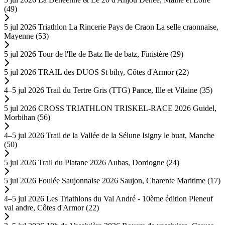
(49)
5 jul 2026
Triathlon La Rincerie Pays de Craon
La selle craonnaise,
Mayenne (53)
5 jul 2026
Tour de l'Ile de Batz
Ile de batz, Finistère (29)
5 jul 2026
TRAIL des DUOS
St bihy, Côtes d'Armor (22)
4–5 jul 2026
Trail du Tertre Gris (TTG)
Pance, Ille et Vilaine (35)
5 jul 2026
CROSS TRIATHLON TRISKEL-RACE 2026
Guidel,
Morbihan (56)
4–5 jul 2026
Trail de la Vallée de la Sélune
Isigny le buat, Manche
(50)
5 jul 2026
Trail du Platane 2026
Aubas, Dordogne (24)
5 jul 2026
Foulée Saujonnaise 2026
Saujon, Charente Maritime (17)
4–5 jul 2026
Les Triathlons du Val André - 10ème édition
Pleneuf
val andre, Côtes d'Armor (22)