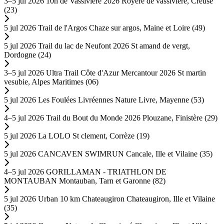
3–5 jul 2026
10h de Vassivière 2026
Royere de vassiviere, Creuse
(23)
5 jul 2026
Trail de l'Argos
Chaze sur argos, Maine et Loire (49)
5 jul 2026
Trail du lac de Neufont 2026
St amand de vergt,
Dordogne (24)
3–5 jul 2026
Ultra Trail Côte d'Azur Mercantour 2026
St martin
vesubie, Alpes Maritimes (06)
5 jul 2026
Les Foulées Livréennes Nature
Livre, Mayenne (53)
4–5 jul 2026
Trail du Bout du Monde 2026
Plouzane, Finistère (29)
5 jul 2026
La LOLO
St clement, Corrèze (19)
5 jul 2026
CANCAVEN SWIMRUN
Cancale, Ille et Vilaine (35)
4–5 jul 2026
GORILLAMAN - TRIATHLON DE
MONTAUBAN
Montauban, Tarn et Garonne (82)
5 jul 2026
Urban 10 km Chateaugiron
Chateaugiron, Ille et Vilaine
(35)