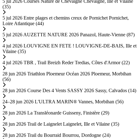
5 jul 2026
Courses Nature de Chevaigné
Chevaigne, Ille et Vilaine
(35)
5 jul 2026
Entre plages et chemins creux de Pornichet
Pornichet,
Loire Atlantique (44)
5 jul 2026
AUZETTE NATURE 2026
Panazol, Haute-Vienne (87)
4 jul 2026
LOUVIGNE EN FETE !
LOUVIGNE-DE-BAIS, Ille et
Vilaine (35)
4 jul 2026
TBR , Trail Breizh Reder
Tredias, Côtes d'Armor (22)
28 jun 2026
Triathlon Ploemeur Océan 2026
Ploemeur, Morbihan
(56)
28 jun 2026
Course Des 4 Vents SASSY 2026
Sassy, Calvados (14)
24–28 jun 2026
L'ULTRA MARIN®
Vannes, Morbihan (56)
28 jun 2026
La Transléonarde
Guisseny, Finistère (29)
28 jun 2026
Trail de Laignelet
Laignelet, Ille et Vilaine (35)
28 jun 2026
Trail du Bourraid
Bourrou, Dordogne (24)