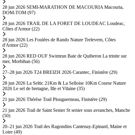
28 jun 2026
SEMI-MARATHON DE MACOURIA
Macouria,
DOM-TOM (97)
28 jun 2026
TRAIL DE LA FORET DE LOUDEAC
Loudeac,
Côtes d'Armor (22)
28 jun 2026
Les Foulées de Rando Nature
Trelevern, Côtes
d'Armor (22)
28 jun 2026
RED OUF Swimrun Baie de Quiberon
La trinite sur
mer, Morbihan (56)
27–28 jun 2026
T24 BREIZH 2026
Carantec, Finistère (29)
28 jun 2026
La Seltic 21Km & La Selloise 10Km Course Nature
2026
Le sel de bretagne, Ille et Vilaine (35)
21 jun 2026
Thérèse Trail
Plouguerneau, Finistère (29)
21 jun 2026
Trail de Saint Senier
St senier sous avranches, Manche
(50)
20–21 jun 2026
Trail des Ragondins
Cantenay-Epinard, Maine et
Loire (49)