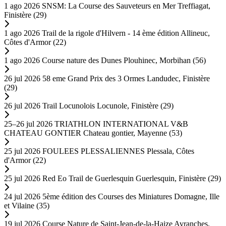
1 ago 2026
SNSM: La Course des Sauveteurs en Mer
Treffiagat,
Finistère (29)
1 ago 2026
Trail de la rigole d'Hilvern - 14 ème édition
Allineuc,
Côtes d'Armor (22)
1 ago 2026
Course nature des Dunes
Plouhinec, Morbihan (56)
26 jul 2026
58 eme Grand Prix des 3 Ormes
Landudec, Finistère
(29)
26 jul 2026
Trail Locunolois
Locunole, Finistère (29)
25–26 jul 2026
TRIATHLON INTERNATIONAL V&B
CHATEAU GONTIER
Chateau gontier, Mayenne (53)
25 jul 2026
FOULEES PLESSALIENNES
Plessala, Côtes
d'Armor (22)
25 jul 2026
Red Eo Trail de Guerlesquin
Guerlesquin, Finistère (29)
24 jul 2026
5ème édition des Courses des Miniatures
Domagne, Ille
et Vilaine (35)
19 jul 2026
Course Nature de Saint-Jean-de-la-Haize
Avranches,