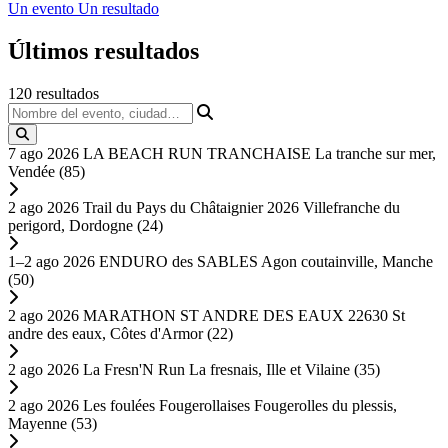
Un evento
Un resultado
Últimos
resultados
120
resultados
Nombre del evento, ciudad…
7 ago 2026
LA BEACH RUN TRANCHAISE
La tranche sur mer,
Vendée (85)
2 ago 2026
Trail du Pays du Châtaignier 2026
Villefranche du
perigord, Dordogne (24)
1–2 ago 2026
ENDURO des SABLES
Agon coutainville, Manche
(50)
2 ago 2026
MARATHON ST ANDRE DES EAUX 22630
St
andre des eaux, Côtes d'Armor (22)
2 ago 2026
La Fresn'N Run
La fresnais, Ille et Vilaine (35)
2 ago 2026
Les foulées Fougerollaises
Fougerolles du plessis,
Mayenne (53)