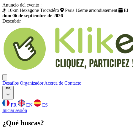
Anuncio del evento :
10km Hexagone Trocadéro
Paris 16eme arrondissement
El
dom 06 de septiembre de 2026
Descubrir
Klikego
Ouvrir menu
Desafíos
Organizador
Acerca de
Contacto
ES
FR
EN
ES
Iniciar sesión
¿Qué
buscas
?