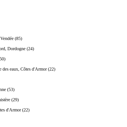
 Vendée (85)
gord, Dordogne (24)
50)
e des eaux, Côtes d'Armor (22)
nne (53)
nistère (29)
tes d'Armor (22)