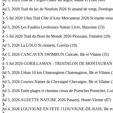
Jul 5, 2026
Trail du lac de Neufont 2026
St amand de vergt, Dordogn
3–5 Jul 2026
Ultra Trail Côte d'Azur Mercantour 2026
St martin vesu
Jul 5, 2026
Les Foulées Livréennes Nature
Livre, Mayenne (53)
4–5 Jul 2026
Trail du Bout du Monde 2026
Plouzane, Finistère (29)
Jul 5, 2026
La LOLO
St clement, Corrèze (19)
Jul 5, 2026
CANCAVEN SWIMRUN
Cancale, Ille et Vilaine (35)
4–5 Jul 2026
GORILLAMAN - TRIATHLON DE MONTAUBA
Jul 5, 2026
Urban 10 km Chateaugiron
Chateaugiron, Ille et Vilaine (
Jul 5, 2026
Courses Nature de Chevaigné
Chevaigne, Ille et Vilaine (
Jul 5, 2026
Entre plages et chemins creux de Pornichet
Pornichet, Loi
Jul 5, 2026
AUZETTE NATURE 2026
Panazol, Haute-Vienne (87)
Jul 4, 2026
LOUVIGNE EN FETE !
LOUVIGNE-DE-BAIS, Ille et V