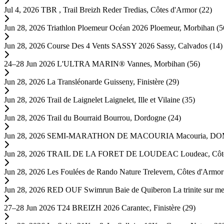
Jul 4, 2026
TBR , Trail Breizh Reder
Tredias, Côtes d'Armor (22)
Jun 28, 2026
Triathlon Ploemeur Océan 2026
Ploemeur, Morbihan (5
Jun 28, 2026
Course Des 4 Vents SASSY 2026
Sassy, Calvados (14)
24–28 Jun 2026
L'ULTRA MARIN®
Vannes, Morbihan (56)
Jun 28, 2026
La Transléonarde
Guisseny, Finistère (29)
Jun 28, 2026
Trail de Laignelet
Laignelet, Ille et Vilaine (35)
Jun 28, 2026
Trail du Bourraid
Bourrou, Dordogne (24)
Jun 28, 2026
SEMI-MARATHON DE MACOURIA
Macouria, D
Jun 28, 2026
TRAIL DE LA FORET DE LOUDEAC
Loudeac, Côt
Jun 28, 2026
Les Foulées de Rando Nature
Trelevern, Côtes d'Armor
Jun 28, 2026
RED OUF Swimrun Baie de Quiberon
La trinite sur m
27–28 Jun 2026
T24 BREIZH 2026
Carantec, Finistère (29)