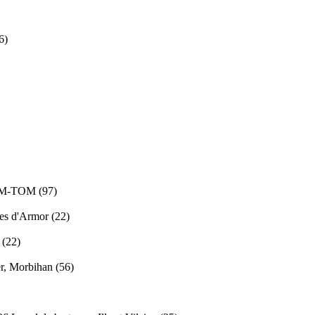
6)
OM-TOM (97)
es d'Armor (22)
 (22)
er, Morbihan (56)