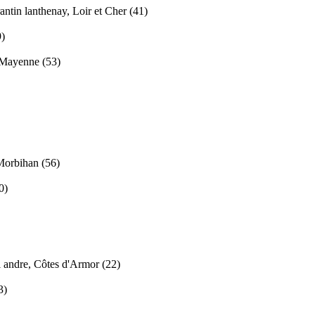
ntin lanthenay, Loir et Cher (41)
9)
, Mayenne (53)
Morbihan (56)
0)
l andre, Côtes d'Armor (22)
3)