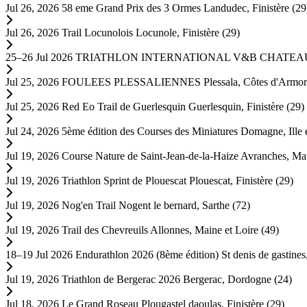
Jul 26, 2026
58 eme Grand Prix des 3 Ormes
Landudec, Finistère (29
Jul 26, 2026
Trail Locunolois
Locunole, Finistère (29)
25–26 Jul 2026
TRIATHLON INTERNATIONAL V&B CHATEA
Jul 25, 2026
FOULEES PLESSALIENNES
Plessala, Côtes d'Armor
Jul 25, 2026
Red Eo Trail de Guerlesquin
Guerlesquin, Finistère (29)
Jul 24, 2026
5ème édition des Courses des Miniatures
Domagne, Ille e
Jul 19, 2026
Course Nature de Saint-Jean-de-la-Haize
Avranches, Ma
Jul 19, 2026
Triathlon Sprint de Plouescat
Plouescat, Finistère (29)
Jul 19, 2026
Nog'en Trail
Nogent le bernard, Sarthe (72)
Jul 19, 2026
Trail des Chevreuils
Allonnes, Maine et Loire (49)
18–19 Jul 2026
Endurathlon 2026 (8ème édition)
St denis de gastine
Jul 19, 2026
Triathlon de Bergerac 2026
Bergerac, Dordogne (24)
Jul 18, 2026
Le Grand Roseau
Plougastel daoulas, Finistère (29)