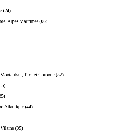
e (24)
bie, Alpes Maritimes (06)
N
Montauban, Tarn et Garonne (82)
35)
35)
re Atlantique (44)
ilaine (35)