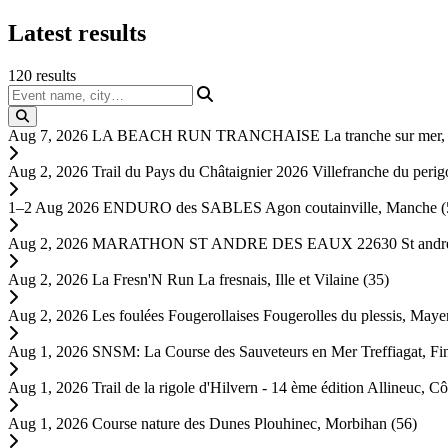
Latest
results
120
results
Event name, city…
Aug 7, 2026
LA BEACH RUN TRANCHAISE
La tranche sur mer,
Aug 2, 2026
Trail du Pays du Châtaignier 2026
Villefranche du peri
1–2 Aug 2026
ENDURO des SABLES
Agon coutainville, Manche (
Aug 2, 2026
MARATHON ST ANDRE DES EAUX 22630
St andr
Aug 2, 2026
La Fresn'N Run
La fresnais, Ille et Vilaine (35)
Aug 2, 2026
Les foulées Fougerollaises
Fougerolles du plessis, Maye
Aug 1, 2026
SNSM: La Course des Sauveteurs en Mer
Treffiagat, Fi
Aug 1, 2026
Trail de la rigole d'Hilvern - 14 ème édition
Allineuc, Cô
Aug 1, 2026
Course nature des Dunes
Plouhinec, Morbihan (56)