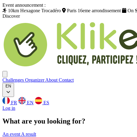
Event announcement :
10km Hexagone Trocadéro
Paris 16eme arrondissement
On
Discover
Klikego
Ouvrir menu
Challenges
Organizer
About
Contact
EN
FR
EN
ES
Log in
What are you
looking
for?
An event
A result