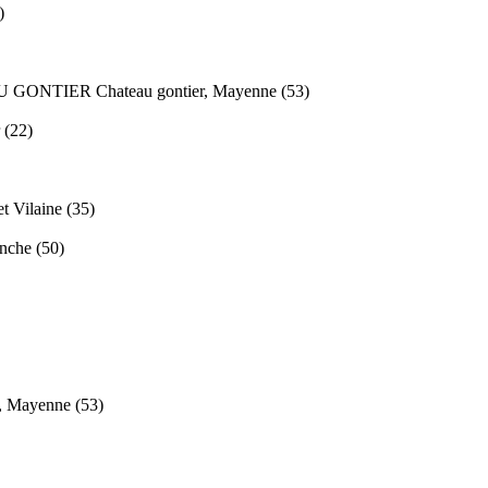
)
U GONTIER
Chateau gontier, Mayenne (53)
 (22)
t Vilaine (35)
nche (50)
s, Mayenne (53)