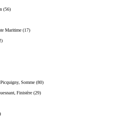
n (56)
te Maritime (17)
2)
n
Picquigny, Somme (80)
ouesnant, Finistère (29)
)