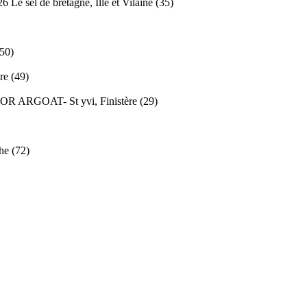
026
Le sel de bretagne, Ille et Vilaine (35)
(50)
re (49)
RMOR ARGOAT-
St yvi, Finistère (29)
he (72)