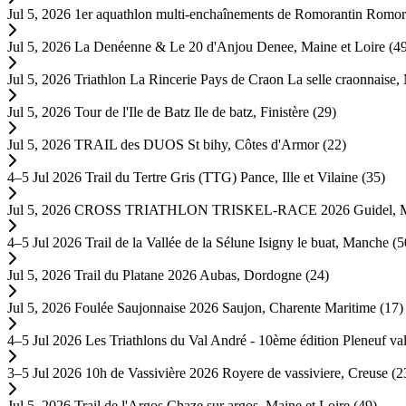
Jul 5, 2026
1er aquathlon multi-enchaînements de Romorantin
Romora
Jul 5, 2026
La Denéenne & Le 20 d'Anjou
Denee, Maine et Loire (4
Jul 5, 2026
Triathlon La Rincerie Pays de Craon
La selle craonnaise
Jul 5, 2026
Tour de l'Ile de Batz
Ile de batz, Finistère (29)
Jul 5, 2026
TRAIL des DUOS
St bihy, Côtes d'Armor (22)
4–5 Jul 2026
Trail du Tertre Gris (TTG)
Pance, Ille et Vilaine (35)
Jul 5, 2026
CROSS TRIATHLON TRISKEL-RACE 2026
Guidel, 
4–5 Jul 2026
Trail de la Vallée de la Sélune
Isigny le buat, Manche (5
Jul 5, 2026
Trail du Platane 2026
Aubas, Dordogne (24)
Jul 5, 2026
Foulée Saujonnaise 2026
Saujon, Charente Maritime (17)
4–5 Jul 2026
Les Triathlons du Val André - 10ème édition
Pleneuf va
3–5 Jul 2026
10h de Vassivière 2026
Royere de vassiviere, Creuse (2
Jul 5, 2026
Trail de l'Argos
Chaze sur argos, Maine et Loire (49)