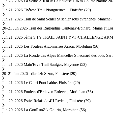
Jun 28, 2026
La Seltic 21Km & La Selloise 10Km Course Nature 2
Jun 21, 2026
Thérèse Trail
Plouguerneau, Finistère (29)
Jun 21, 2026
Trail de Saint Senier
St senier sous avranches, Manche 
20–21 Jun 2026
Trail des Ragondins
Cantenay-Epinard, Maine et Loi
Jun 21, 2026
5ème S'TY TRAIL SAINT YVI -CHALLENGE A
Jun 21, 2026
Les Foulées Arzonnaises
Arzon, Morbihan (56)
Jun 21, 2026
La Ronde des Alpes Mancelles
St leonard des bois, Sart
Jun 21, 2026
Main'Erve Trail
Saulges, Mayenne (53)
20–21 Jun 2026
Tribreizh
Sizun, Finistère (29)
Jun 21, 2026
Le Cabri
Pont l abbe, Finistère (29)
Jun 21, 2026
Foulées d'Erdeven
Erdeven, Morbihan (56)
Jun 20, 2026
Estiv' Relais de 4H
Redene, Finistère (29)
Jun 20, 2026
La GouRunZik
Gourin, Morbihan (56)