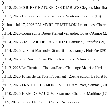
Jul 18, 2026
COURSE NATURE DES DIABLES
Cleguer, Morbiha
Jul 17, 2026
Trail des pêches de Voutezac
Voutezac, Corrèze (19)
21 Jun – Jul 17, 2026
PALMYRE TRIATHLON
Les mathes, Charen
Jul 14, 2026
Courir sur la Digue
Pleneuf val andre, Côtes d'Armor (2
Jul 14, 2026
21e TRAIL DE LANDUDAL
Landudal, Finistère (29)
Jul 14, 2026
La Saint Martinoise
St martin des champs, Finistère (29)
Jul 14, 2026
La Run'in Pleum
Pleumeleuc, Ille et Vilaine (35)
Jul 13, 2026
Le Circuit du Chateau-Fort - Challenge Maurice Herlei
Jul 13, 2026
10 km de La Forêt Fouesnant - 25ème édition
La foret f
Jul 12, 2026
TRAIL DE LA MONTINETTE
Arqueves, Somme (80)
Jul 10, 2026
10KM DE VAUX
Vaux sur mer, Charente Maritime (17
Jul 5, 2026
Trail de l'Ic
Pordic, Côtes d'Armor (22)