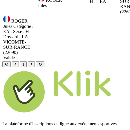
ROGER
H
EA
SUR
Jules
RAN
(226
ROGER
Jules
Catégorie :
EA - Sexe : H
Dossard :
LA
VICOMTE-
SUR-RANCE
(22690)
Validé
1
Première page
Page précédente
Page suivante
Dernière page
La plateforme d'inscriptions en ligne aux évènements sportives