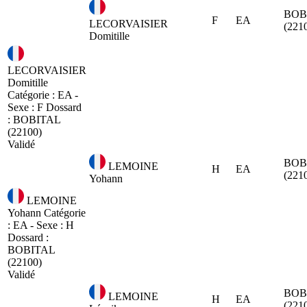
BOB
F
EA
LECORVAISIER
(221
Domitille
LECORVAISIER
Domitille
Catégorie : EA -
Sexe : F
Dossard
:
BOBITAL
(22100)
Validé
BOB
LEMOINE
H
EA
(221
Yohann
LEMOINE
Yohann
Catégorie
: EA - Sexe : H
Dossard :
BOBITAL
(22100)
Validé
BOB
LEMOINE
H
EA
(221