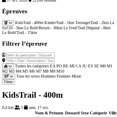
17 oct. 2026
22100 Bobital
Épreuves
KidsTrail - 400m
KinderTrail - 1km
TeenagerTrail - 2km
La
Syl'20 - 5km
Le Bobi'Breizh - 30km
Le Festi'Trail Déguisé - 8km
Le Bobi'Trail - 15km
Filtrer l’épreuve
Nom du participant / Dossard
Ville / Club / Association / Société
Toutes les catégories
EA
PO
BE
MI
CA
JU
ES
SE
M0
M1
M2
M3
M4
M5
M6
M7
M8
M9
M10
Tous les sexes
Hommes
Femmes
Mixte
Filtrer
KidsTrail - 400m
0,4 km
5
sam. 17 oct.
Nom & Prénom
Dossard
Sexe
Catégorie
Ville