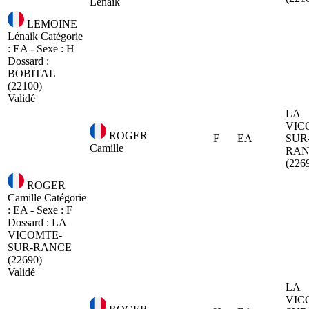
Lénaik
LEMOINE
Lénaik
Catégorie
: EA - Sexe : H
Dossard :
BOBITAL
(22100)
Validé
LA
VIC
ROGER
F
EA
SUR
Camille
RAN
(226
ROGER
Camille
Catégorie
: EA - Sexe : F
Dossard :
LA
VICOMTE-
SUR-RANCE
(22690)
Validé
LA
VIC