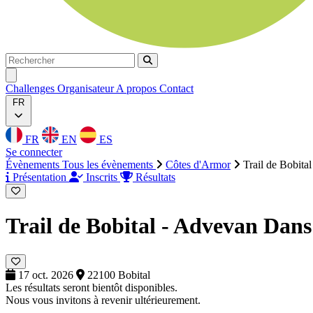
Rechercher
Rechercher
Ouvrir menu
Challenges
Organisateur
A propos
Contact
FR
FR
EN
ES
Se connecter
Évènements
Tous les évènements
Côtes d'Armor
Trail de Bobita
Présentation
Inscrits
Résultats
Trail de Bobital - Advevan
Dans
17 oct. 2026
22100 Bobital
Les résultats seront bientôt disponibles.
Nous vous invitons à revenir ultérieurement.