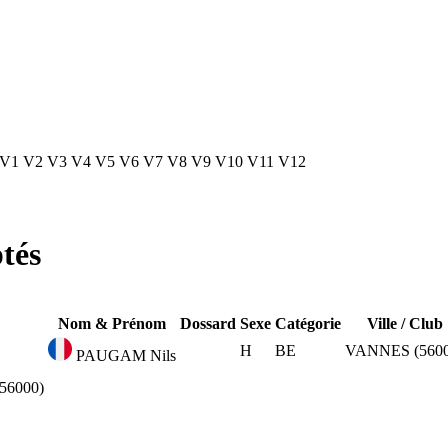
V1
V2
V3
V4
V5
V6
V7
V8
V9
V10
V11
V12
tés
Nom & Prénom
Dossard
Sexe
Catégorie
Ville / Club
H
BE
VANNES (5600
PAUGAM Nils
56000)