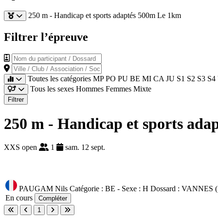
250 m - Handicap et sports adaptés
500m
Le 1km
Filtrer l’épreuve
Nom du participant / Dossard
Ville / Club / Association / Société
Toutes les catégories
MP
PO
PU
BE
MI
CA
JU
S1
S2
S3
S4
Tous les sexes
Hommes
Femmes
Mixte
Filtrer
250 m - Handicap et sports adap
XXS open
1
sam. 12 sept.
PAUGAM Nils
Catégorie : BE - Sexe : H
Dossard :
VANNES (
En cours
Compléter
1
Première page
Page précédente
Page suivante
Dernière page