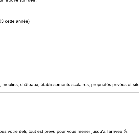
un trouve son défi :
,03 cette année)
s, moulins, châteaux, établissements scolaires, propriétés privées et s
ous votre défi, tout est prévu pour vous mener jusqu’à l’arrivée 💪