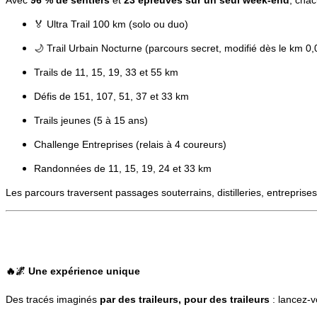
Avec
96 % de sentiers
et
23 épreuves sur un seul week-end
, chac
🏅 Ultra Trail 100 km (solo ou duo)
🌙 Trail Urbain Nocturne (parcours secret, modifié dès le km 0
Trails de 11, 15, 19, 33 et 55 km
Défis de 151, 107, 51, 37 et 33 km
Trails jeunes (5 à 15 ans)
Challenge Entreprises (relais à 4 coureurs)
Randonnées de 11, 15, 19, 24 et 33 km
Les parcours traversent passages souterrains, distilleries, entreprise
🔥🌌
Une expérience unique
Des tracés imaginés
par des traileurs, pour des traileurs
: lancez-v