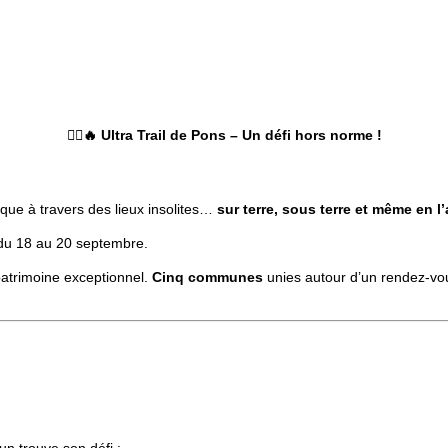
🏃‍♂️🔥
Ultra Trail de Pons – Un défi hors norme !
que à travers des lieux insolites…
sur terre, sous terre et même en l’a
 du 18 au 20 septembre.
patrimoine exceptionnel.
Cinq communes
unies autour d’un rendez-vou