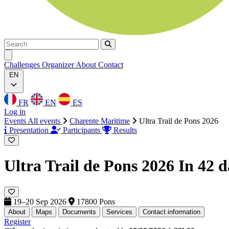
Search
Search
Ouvrir menu
Challenges
Organizer
About
Contact
EN
FR
EN
ES
Log in
Events
All events
Charente Maritime
Ultra Trail de Pons 2026
Presentation
Participants
Results
Ultra Trail de Pons 2026
In 42 d
19–20 Sep 2026
17800 Pons
About
Maps
Documents
Services
Contact information
Register