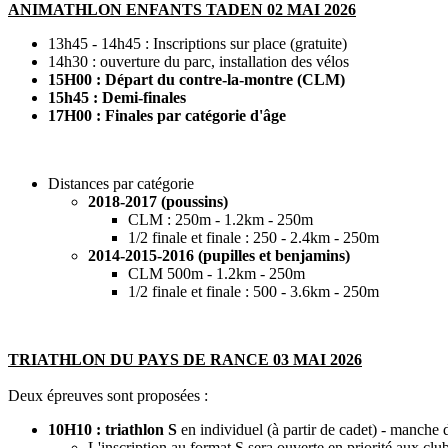
ANIMATHLON ENFANTS TADEN 02 MAI 2026
13h45 - 14h45 : Inscriptions sur place (gratuite)
14h30 : ouverture du parc, installation des vélos
15H00 : Départ du contre-la-montre (CLM)
15h45 : Demi-finales
17H00 : Finales par catégorie d'âge
Distances par catégorie
2018-2017 (poussins)
CLM : 250m - 1.2km - 250m
1/2 finale et finale : 250 - 2.4km - 250m
2014-2015-2016 (pupilles et benjamins)
CLM 500m - 1.2km - 250m
1/2 finale et finale : 500 - 3.6km - 250m
TRIATHLON DU PAYS DE RANCE 03 MAI 2026
Deux épreuves sont proposées :
10H10 : triathlon S
en individuel (à partir de cadet) - manch
L'inscription au format S sera ouverte en priorité aux clu