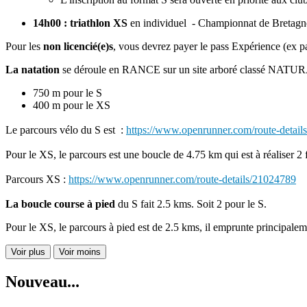
14h00 : triathlon XS
en individuel - Championnat de Bretagn
Pour les
non licencié(e)s
, vous devrez payer le pass Expérience (ex pa
La natation
se déroule en RANCE sur un site arboré classé NATURA 20
750 m pour le S
400 m pour le XS
Le parcours vélo du S est :
https://www.openrunner.com/route-detai
Pour le XS, le parcours est une boucle de 4.75 km qui est à réaliser 2 f
Parcours XS :
https://www.openrunner.com/route-details/21024789
La boucle course à pied
du S fait 2.5 kms. Soit 2 pour le S.
Pour le XS, le parcours à pied est de 2.5 kms, il emprunte principale
Voir plus
Voir moins
Nouveau...