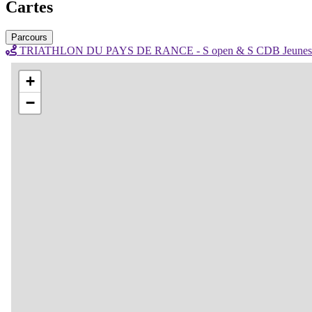
Cartes
Parcours
TRIATHLON DU PAYS DE RANCE - S open & S CDB Jeune