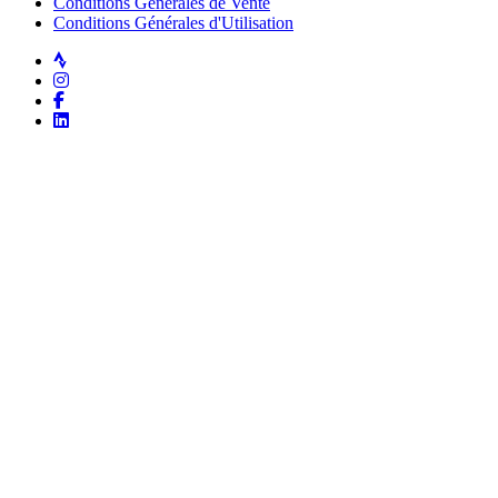
Conditions Générales de Vente
Conditions Générales d'Utilisation
Strava
Instagram
Facebook
LinkedIn