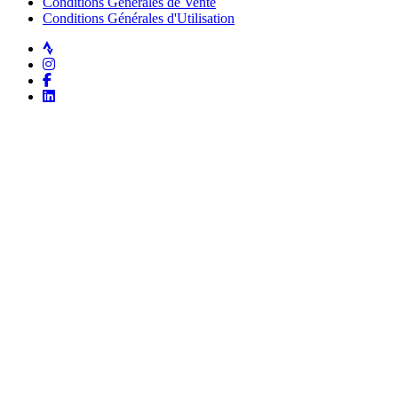
Conditions Générales de Vente
Conditions Générales d'Utilisation
Strava
Instagram
Facebook
LinkedIn