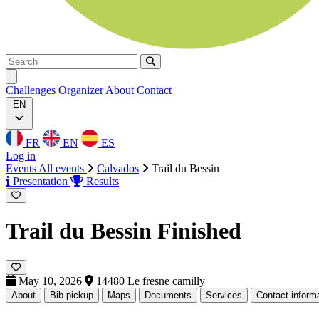
Search
Search
Ouvrir menu
Challenges
Organizer
About
Contact
EN
FR
EN
ES
Log in
Events
All events
Calvados
Trail du Bessin
Presentation
Results
Trail du Bessin
Finished
May 10, 2026
14480 Le fresne camilly
About
Bib pickup
Maps
Documents
Services
Contact inform