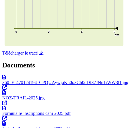
Télécharger le tracé
Documents
360_F_470124194_CPQUAywjqKh0p3Cb0dDf37JNu1rWW3l1.jp
NOZ-TRAIL-2025.jpg
Formulaire-inscriptions-cani-2025.pdf