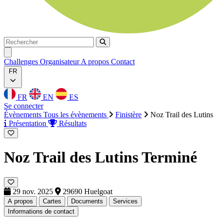
Rechercher
Rechercher
Ouvrir menu
Challenges
Organisateur
A propos
Contact
FR
FR
EN
ES
Se connecter
Évènements
Tous les évènements
Finistère
Noz Trail des Lutins
Présentation
Résultats
Noz Trail des Lutins
Terminé
29 nov. 2025
29690 Huelgoat
A propos
Cartes
Documents
Services
Informations de contact