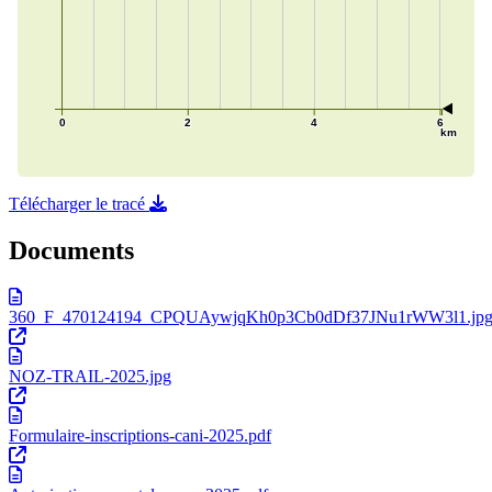
Télécharger le tracé
Documents
360_F_470124194_CPQUAywjqKh0p3Cb0dDf37JNu1rWW3l1.jp
NOZ-TRAIL-2025.jpg
Formulaire-inscriptions-cani-2025.pdf