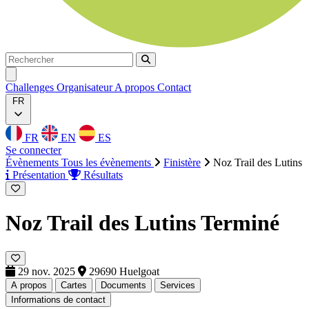
Rechercher
Rechercher
Ouvrir menu
Challenges
Organisateur
A propos
Contact
FR
FR
EN
ES
Se connecter
Évènements
Tous les évènements
Finistère
Noz Trail des Lutins
Présentation
Résultats
Noz Trail des Lutins
Terminé
29 nov. 2025
29690 Huelgoat
A propos
Cartes
Documents
Services
Informations de contact