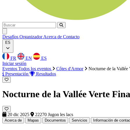
Buscar
Buscar
Ouvrir menu
Desafíos
Organizador
Acerca de
Contacto
ES
FR
EN
ES
Iniciar sesión
Eventos
Todos los eventos
Côtes d'Armor
Nocturne de la Vallée 
Presentación
Resultados
Nocturne de la Vallée Verte
Fina
20 dic 2025
22270 Jugon les lacs
Acerca de
Mapas
Documentos
Servicios
Información de conta