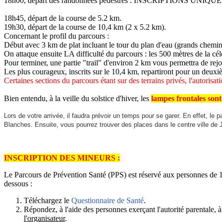
18h00, départ des randonnées pédestres : INSCRIPTIONS UN
18h45, départ de la course de 5.2 km.
19h30, départ de la course de 10,4 km (2 x 5.2 km).
Concernant le profil du parcours :
Début avec 3 km de plat incluant le tour du plan d'eau (grands chemins
On attaque ensuite LA difficulté du parcours : les 500 mètres de la cé
Pour terminer, une partie "trail" d'environ 2 km vous permettra de rej
Les plus courageux, inscrits sur le 10,4 km, repartiront pour un deuxi
Certaines sections du parcours étant sur des terrains privés, l'auto
Bien entendu, à la veille du solstice d'hiver, les
lampes frontales son
Lors de votre arrivée, il faudra prévoir un temps pour se garer. En effet, le
Blanches. Ensuite, vous pourrez trouver des places dans le centre ville de
INSCRIPTION DES MINEURS :
Le Parcours de Prévention Santé (PPS) est réservé aux personnes de 18
dessous :
Téléchargez le
Questionnaire de Santé
.
Répondez, à l'aide des personnes exerçant l'autorité parentale,
l'organisateur
.