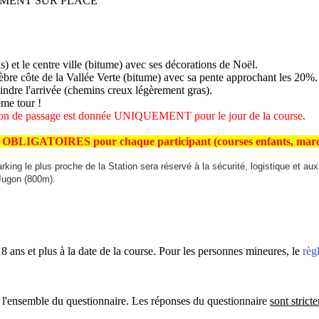
IQUEMENT SUR PLACE
) et le centre ville (bitume) avec ses décorations de Noël.
lèbre côte de la Vallée Verte (bitume) avec sa pente approchant les 20%.
oindre l'arrivée (chemins creux légèrement gras).
ème tour !
risation de passage est donnée UNIQUEMENT pour le jour de la course.
t OBLIGATOIRES pour chaque participant (courses enfants, marche
 parking le plus proche de la Station sera réservé à la sécurité, logistique et
 Jugon (800m).
 ans et plus à la date de la course. Pour les personnes mineures, le
règ
 à l'ensemble du questionnaire. Les réponses du questionnaire
sont strict