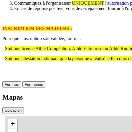
Communiquez à l'organisateur
UNIQUEMENT
l'
autorisation 
En cas de réponse positive, vous devez également fournir à l'org
INSCRIPTION DES MAJEURS :
Pour que l'inscription soit validée, fournir :
-
Soit une licence Athlé Compétition, Athlé Entreprise ou Athlé Runn
-
Soit une attestation indiquant que la personne a réalisé le Parcours 
Ver más
Ver menos
Mapas
Ubicación