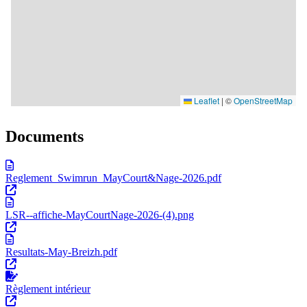
Documents
Reglement_Swimrun_MayCourt&Nage-2026.pdf
LSR--affiche-MayCourtNage-2026-(4).png
Resultats-May-Breizh.pdf
Règlement intérieur