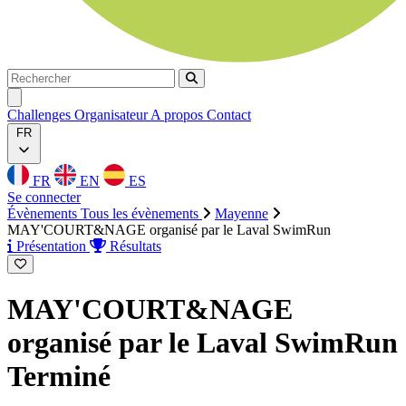
Rechercher
Rechercher
Ouvrir menu
Challenges
Organisateur
A propos
Contact
FR
FR
EN
ES
Se connecter
Évènements
Tous les évènements
Mayenne
MAY'COURT&NAGE organisé par le Laval SwimRun
Présentation
Résultats
MAY'COURT&NAGE
organisé par le Laval SwimRun
Terminé