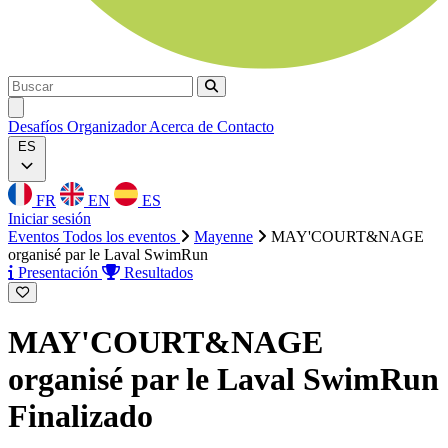
Buscar
Buscar
Ouvrir menu
Desafíos
Organizador
Acerca de
Contacto
ES
FR
EN
ES
Iniciar sesión
Eventos
Todos los eventos
Mayenne
MAY'COURT&NAGE
organisé par le Laval SwimRun
Presentación
Resultados
MAY'COURT&NAGE
organisé par le Laval SwimRun
Finalizado