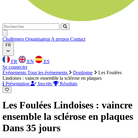
Rechercher
Rechercher
Ouvrir menu
Challenges
Organisateur
A propos
Contact
FR
FR
EN
ES
Se connecter
Évènements
Tous les évènements
Dordogne
Les Foulées
Lindoises : vaincre ensemble la sclérose en plaques
Présentation
Inscrits
Résultats
Les Foulées Lindoises : vaincre
ensemble la sclérose en plaques
Dans 35 jours